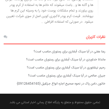
ها و آکنه ها و….باعث میشوند که خانم ها به استفاده از کرم پودر
روی بیاورند و تمام مشکلات پوست خود را به وسیله این کرم ها
بپوشانند. قیمت کرم پودر لاکچری کوین اصل از سوی شرکت تعیین
میشود. در صورتی که استفاده افراطی …
نظرات کاربران
رعنا عفتی
در
آیا سینک آبشاری برای رستوران مناسب است؟
ماندانا خداوردی
در
آیا سینک آبشاری برای رستوران مناسب است؟
رحیم نیشابوری
در
آیا سینک آبشاری برای رستوران مناسب است؟
جیران صالحی
در
آیا سینک آبشاری برای رستوران مناسب است؟
خاتون دامن پاک
در
نحوه صحیح اجاره انواع جرثقیل {09126454165}
تمامی حقوق محفوظ و متعلق به پایگاه اطلاع رسانی اخبار استانی می باشد.