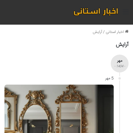
منو
اخبار استانی
/
آرایش
آرایش
مهر
- 1404 -
5 مهر