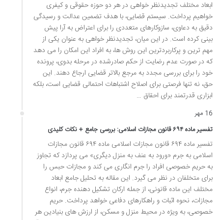
ابعاد مختلف تجدیدنظر خواهی در هر دو حوزه حقوقی و کیفری
خواهیم پرداخت. سیستم قضایی، با هدف تضمین عدالت و رسیدگی
دقیق به دعاوی، سازوکارهای متعددی را برای اعتراض به آرا پیش
بینی کرده است. در این میان، تجدیدنظر خواهی به عنوان یکی از
مهم ترین و پرکاربردترین این روش ها، به افراد این امکان را می دهد
که در صورت عدم رضایت از حکم صادرشده در مرحله بدوی، پرونده
خود را برای بررسی مجدد به مرجع بالاتر قضایی ارجاع دهند. این
حق، نه تنها فرصتی برای اصلاح اشتباهات احتمالی قضایی است، بلکه
ابزاری قدرتمند برای احقاق …
16 مهر
تفسیر ماده ۶۹۴ قانون مجازات اسلامی: بررسی جامع + نکات کلیدی
تفسیر ماده ۶۹۴ قانون مجازات اسلامی ماده ۶۹۴ قانون مجازات
اسلامی به جرم «ورود به عنف به منزل دیگری» می پردازد که تجاوز
به حریم خصوصی افراد را جرم انگاری می کند و مجازات حبس را
برای متخلفان در نظر می گیرد. این مقاله به تحلیل جامع ابعاد
مختلف این ماده قانونی، از جمله ارکان تشکیل دهنده جرم، انواع
مجازات، نحوه اثبات و راهکارهای دفاعی خواهد پرداخت. حریم
خصوصی، به ویژه در محیط منزل و مسکن، از ارزش های بنیادین هر