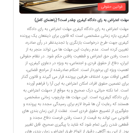
قوانین حقوقی
مهلت اعتراض به رای دادگاه کیفری چقدر است؟ (راهنمای کامل)
مهلت اعتراض به رای دادگاه کیفری مهلت اعتراض به رای دادگاه
کیفری، بازه زمانی مشخصی است که قانون برای ذینفعان یک پرونده
کیفری جهت طرح درخواست بازنگری یا تجدیدنظر در رأی صادره،
تعیین کرده است. عدم رعایت این مهلت ها می تواند منجر به از
دست رفتن حق اعتراض و قطعیت یافتن حکم شود. در نظام حقوقی
ایران، دفاع از حقوق فردی و اجتماعی، به ویژه در دعاوی کیفری، از
اهمیت ویژه ای برخوردار است. احکام صادرشده از مراجع قضایی،
گاهی اوقات مورد اختلاف طرفین پرونده قرار می گیرند و قانون گذار
برای تضمین حقوق افراد، امکان اعتراض به این آرا را فراهم آورده
است. اما نکته حیاتی، درک صحیح و به موقع از «مهلت اعتراض به
رای دادگاه کیفری» است. این مهلت ها، چارچوب زمانی مشخصی
هستند که رعایت آن ها شرط لازم برای رسیدگی مجدد به پرونده و
جلوگیری از تضییع حقوق فردی است. غفلت از این زمان بندی های
قانونی می تواند به قیمت از دست رفتن فرصت دفاع مجدد و
قطعی شدن رأیی تمام شود که شاید با پیگیری صحیح، قابل تغییر
بود. از این رو، آگاهی دقیق از انواع طرق اعتراض، زمان بندی های