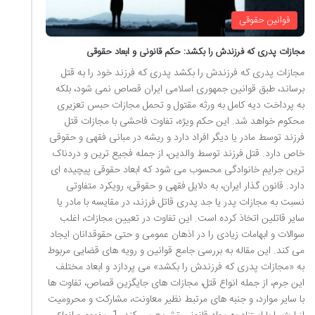
قوانین حقوقی
مجازات پدری که فرزندش را بکشد: حکم قانونی و ابعاد حقوقی
مجازات پدری که فرزندش را بکشد پدری که فرزند خود را به قتل
برساند، طبق قوانین جمهوری اسلامی ایران قصاص نمی شود، بلکه
به پرداخت دیه کامل به ورثه مقتول و تحمل مجازات حبس تعزیری
محکوم خواهد شد. این حکم ویژه، تفاوت فاحشی با مجازات قتل
فرزند توسط مادر یا دیگر افراد دارد و ریشه در مبانی فقهی و حقوقی
خاص دارد. قتل فرزند توسط والدین، از جمله فجیع ترین و دردناک
ترین جرایم خانوادگی محسوب می شود که ابعاد حقوقی پیچیده ای
دارد. قانون گذار ایران، به دلایل فقهی و حقوقی، رویکرد متفاوتی
نسبت به مجازات پدر یا جد پدری قاتل فرزند، در مقایسه با مادر یا
سایر قاتلین اتخاذ کرده است. این تفاوت در تعیین مجازات، اغلب
سوالات و ابهامات زیادی را در اذهان عمومی و حتی حقوقدانان ایجاد
می کند. این مقاله به بررسی جامع قوانین و رویه های قضایی مربوط
به «مجازات پدری که فرزندش را بکشد» می پردازد و ابعاد مختلف
این جرم، از جمله انواع قتل، مجازات های جایگزین قصاص، تفاوت ها
با سایر موارد، و جنبه های مرتبط نظیر معاونت، مشارکت و محرومیت