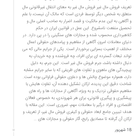
تعریف فروش مال غیر فروش مال غیر به معنای انتقال غیرقانونی مال
متعلق به شخص دیگر توسط فردی است که مالک آن نیست، با علم
و آگاهی به این عدم مالکیت و قصد اضرار به صاحب اصلی مال و
تحصیل منفعت نامشروع. این عمل در قوانین ایران در حکم
کلاهبرداری محسوب شده و مجازات های سنگینی را در پی دارد. در
دنیای معاملات امروز، آگاهی از مفاهیم و پیامدهای حقوقی اعمال
مختلف از اهمیت بسزایی برخوردار است. یکی از جرایم مالی که می
تواند تبعات گسترده ای برای افراد، چه فروشنده و چه خریدار، به
دنبال داشته باشد، جرم فروش مال غیر است. این جرم، به دلیل
پیچیدگی های ماهوی و تفاوت های ظریفی که با سایر جرایم مشابه
دارد، همواره موضوع چالش ها و دعاوی حقوقی فراوانی بوده است.
شناخت دقیق این پدیده، ارکان تشکیل دهنده آن، تفاوت هایش با
مفاهیم حقوقی نزدیک و به ویژه، آگاهی از مجازات ها و راه های
پیشگیری و پیگیری قانونی، برای هر شهروندی، به خصوص فعالان
اقتصادی و افراد درگیر با معاملات مهم، ضروری است. این مقاله با
هدف تبیین جامع ابعاد حقوقی و کیفری فروش مال غیر، از تعریف و
ارکان آن گرفته تا مصادیق رایج، آثار حقوقی و مجازات های …
18 شهریور