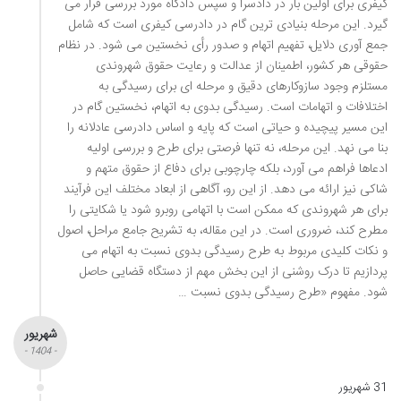
کیفری برای اولین بار در دادسرا و سپس دادگاه مورد بررسی قرار می
گیرد. این مرحله بنیادی ترین گام در دادرسی کیفری است که شامل
جمع آوری دلایل، تفهیم اتهام و صدور رأی نخستین می شود. در نظام
حقوقی هر کشور، اطمینان از عدالت و رعایت حقوق شهروندی
مستلزم وجود سازوکارهای دقیق و مرحله ای برای رسیدگی به
اختلافات و اتهامات است. رسیدگی بدوی به اتهام، نخستین گام در
این مسیر پیچیده و حیاتی است که پایه و اساس دادرسی عادلانه را
بنا می نهد. این مرحله، نه تنها فرصتی برای طرح و بررسی اولیه
ادعاها فراهم می آورد، بلکه چارچوبی برای دفاع از حقوق متهم و
شاکی نیز ارائه می دهد. از این رو، آگاهی از ابعاد مختلف این فرآیند
برای هر شهروندی که ممکن است با اتهامی روبرو شود یا شکایتی را
مطرح کند، ضروری است. در این مقاله، به تشریح جامع مراحل، اصول
و نکات کلیدی مربوط به طرح رسیدگی بدوی نسبت به اتهام می
پردازیم تا درک روشنی از این بخش مهم از دستگاه قضایی حاصل
شود. مفهوم «طرح رسیدگی بدوی نسبت …
شهریور
- 1404 -
31 شهریور