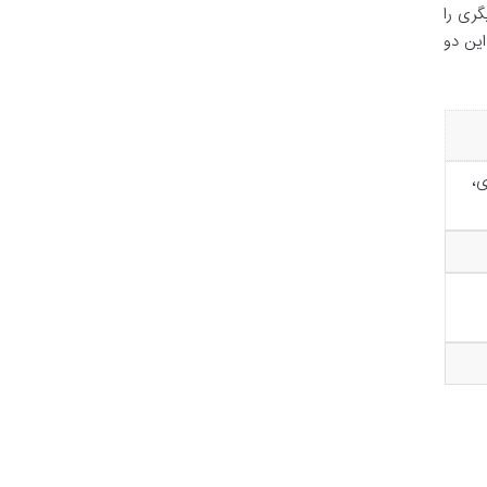
ه دیگری را
این دو
ی،