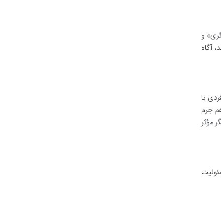
گری» و
، آگاه
دی با
هم جرم
ر مؤثر
سئولیت