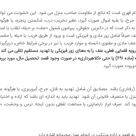
قدام قهری است که مانع از مقاومت صاحب منزل می شود. این خشونت می تواند
ح، یا علیه اموال صورت گیرد، نظیر تخریب درب، شکستن پنجره، یا هرگون
م به ذکر است که در دکترین حقوقی، پیرامون شمول «عنف» بر حیله، تقلب یا استف
نف صرفاً شامل زور مادی و فیزیکی است و ورود از طریق فریب یا حیله را مشم
ز عنف مادی و معنوی دانسته و موارد فریب را نیز در برخی شرایط خاص، دربرگیرن
ویه قضایی فعلی، عنف را به معنای زور فیزیکی یا تهدید مستقیم تلقی می کند 
با حیله و فریب را معمولاً تحت عنوان «ورود غیرمجاز» (ماده ۶۹۱) یا حتی «کلاهبرداری» در صورت وجود قصد تحصیل مال، مورد
«ورود» صورت گیرد.
رفتاری) باشد. مصادیق آن شامل تهدید به قتل، جرح، آبروریزی، یا هرگونه ع
 متصرف قانونی آن شود. تهدید باید به اندازه ای باشد که اراده و اختیار 
ورود کند. صرف ابراز نارضایتی یا ممانعت لفظی بدون ایجاد ترس و وحشت، «
به قصد و اراده مرتکب در انجام عمل مجرمانه اشاره دارد.