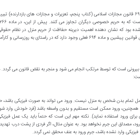
عنصر قانونی جرم ورود به عنف به صراحت در ماده ۶۹۴ قانون مجازات اسلامی (کتاب پنجم، تعزیرات و مجازات های بازدارنده)
ز به این جرم اشاره شده بود که نشان دهنده اهمیت دیرینه حفاظت از حریم منزل در نظام حقوق
است. تفاوت های جزئی در جزئیات و مجازات ها بین قوانین پیشین و ماده ۶۹۴ فعلی وجود دارد که در راستای به روزرسان
 بیرونی است که توسط مرتکب انجام می شود و منجر به نقض قانون می گردد. د
کامل تمام بدن شخص به منزل نیست. ورود می تواند به صورت فیزیکی باشد، ح
ود. همچنین، ورود ممکن است مستقیم و بدون واسطه باشد (فرد خودش وارد شود)
ری برای ورود استفاده نماید). نکته مهم این است که حتماً باید یک عمل فیزیک
رود، مصداق این جرم نخواهد بود. به عنوان مثال، اگر فردی از پشت درب تهدید 
رت فیزیکی وارد نشده باشد، جرم ورود به عنف محقق نمی گردد.