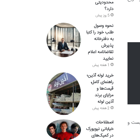
محدودیتی
دارد؟
5 روز پیش
نحوه وصول
طلب خود را کتبا
به دفترخانه
پذیرش
تقاضانامه اعلام
نمایید
1 هفته پیش
خرید لوله آذین؛
راهنمای کامل،
قیمت‌ها و
مزایای برند
آذین لوله
2 هفته پیش
نیست و
اصطلاحات
خیابانی نیویورک
در کمیک‌های