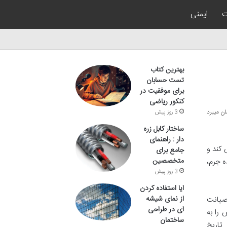
ت
ایمنی
بهترین کتاب
تست حسابان
برای موفقیت در
کنکور ریاضی
3 روز پیش
ساختار کابل زره
دار : راهنمای
 کند و
جامع برای
متخصصین
ه جرم،
3 روز پیش
ایا استفاده کردن
از نمای شیشه
صیانت
ای در طراحی
 را به
ساختمان
که در تاریخ