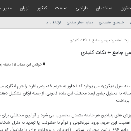
حقوق
ساختمان
طراحی
صنعت
کنکور
تهران
مدیری
خبرهای اقتصادی
درباره اخبار استانی
ارتباط با ما
خواندن این مطلب 18 دقیقه زمان میبرد
به عنف به منزل دیگری» می پردازد که تجاوز به حریم خصوصی افراد را جرم انگاری می
قاله به تحلیل جامع ابعاد مختلف این ماده قانونی، از جمله ارکان تشکیل دهند
 پرداخت.
ارزش های بنیادین هر جامعه متمدن محسوب می شود و قوانین مختلفی برای 
 اهمیت این حریم، ورود غیرقانونی و توأم با خشونت یا تهدید به منزل اشخاص
عنوان یک جرم مستقل مورد توجه قرار داده است. ماده ۶۹۴ قانون مجازات اسلامی (تعزیرات و مجازات های بازدارنده)، 