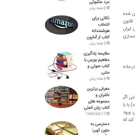
مرد عنکبوتی
2 هفته پیش
 تبیین شده
نکاتی برای
است. این ماده مبنای قانونی برای مجازات افرادی است که به حریم خصوصی دیگران تجاوز می کنند. پیش از این، در ماده ۲۶۶ قانون
انتخاب
ی ایران
هوشمندانه
ی و کارآمدسازی
کتاب از آمازون
3 هفته پیش
مقایسه یادگیری
مفاهیم بورس با
کتاب صوتی و
ر ماده
متنی
4 هفته پیش
معرفی برترین
ناشران و
تی اگر
مجموعه های
 یا با
کتاب زبان اصلی
ی ورود
1405/04/17
کند که
دسترسی به
متون کهن: