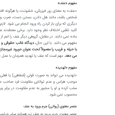
مفهوم «عنف»
«عنف» به معنای زور فیزیکی، خشونت، یا هرگونه ا
شخص باشد، مانند هل دادن، بستن دست، ضرب و جر
دیگری که برای باز کردن راه ورود انجام می شود. لاز
کلید تقلبی اختلاف نظر وجود دارد. برخی معتقدند ع
ماده نمی دانند. در مقابل، گروهی دیگر عنف را اعم ا
مفهوم می دانند. با این حال،
دیدگاه غالب حقوقی و ر
می دهد.
مهم است که عنف یا تهدید همزمان با عمل 
مفهوم «تهدید»
«تهدید» می تواند به صورت قولی (شفاهی) یا فعلی (
موجب هراس و عدم توانایی مقاومت فرد صاحب منزل یا
سلب کرده و او را مجبور به عدم مقاومت در برابر 
محسوب نمی شود.
عنصر معنوی (روانی) جرم ورود به عنف
عنصر معنوی جرم ورود به عنف نیز همانند سایر جرایم، 