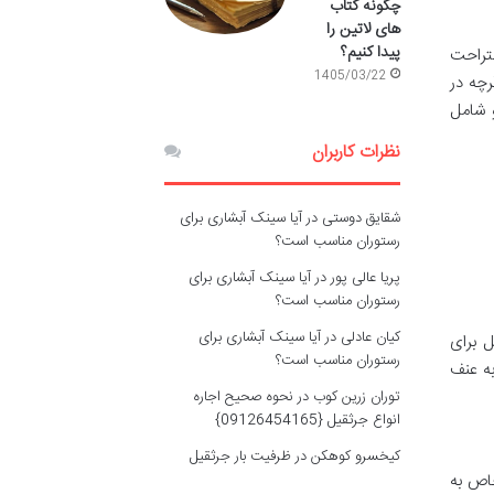
چگونه کتاب
های لاتین را
پیدا کنیم؟
ستراحت
1405/03/22
رچه در
 شامل
نظرات کاربران
شقایق دوستی
در
آیا سینک آبشاری برای
رستوران مناسب است؟
پریا عالی پور
در
آیا سینک آبشاری برای
رستوران مناسب است؟
کیان عادلی
در
آیا سینک آبشاری برای
ل برای
رستوران مناسب است؟
به عنف
توران زرین کوب
در
نحوه صحیح اجاره
انواع جرثقیل {09126454165}
کیخسرو کوهکن
در
ظرفیت بار جرثقیل
یین نوع جرم و مجازات دارد. ماده ۶۹۴ به طور خاص به