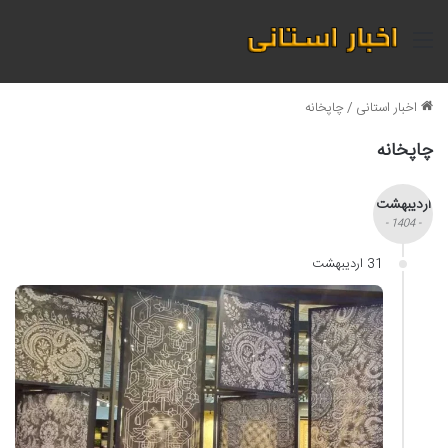
منو
اخبار استانی
/
چاپخانه
چاپخانه
اردیبهشت
- 1404 -
31 اردیبهشت