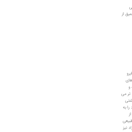
ی
یق از
برو
های
و
 تر می
شتی
ا به
ز
طبیعی
د نیز