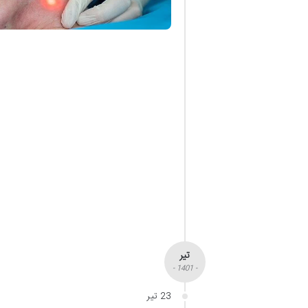
تیر
- 1401 -
23 تیر