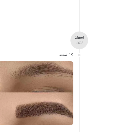
اسفند
- 1402 -
19 اسفند