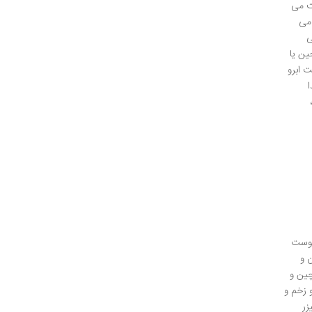
ت می
 می
ی
ین یا
 ابرو
پوست
 و
ین و
 زخم و
زر