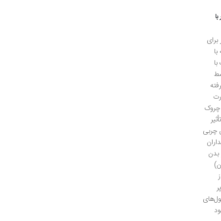
با
برای
با
با
سط
فته
رت
 چروک
ثیر
 چربی
داران
 بدن
ن)
ر
ول‌های
ود