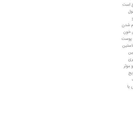
ج است
ول
م شدن
 خون
 پوست
استین
ین
ری
موثر
یج
ب
 یا