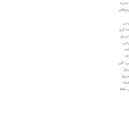
تجربه
روزهای
ردن
 ابرو
تزریق
رجی
شد.
راد اثرات
ایی طی
ریق
زریق
ضله
 نقاط