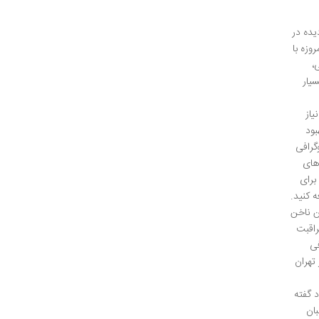
یده در
وزه با
،
یار
یاز
بود
گرافی
های
برای
 کنید.
ن ناخن
راقبت
ی
تهران
د گفته
ان