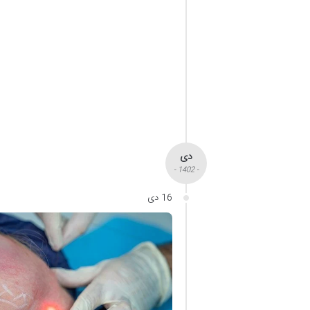
دی
- 1402 -
16 دی