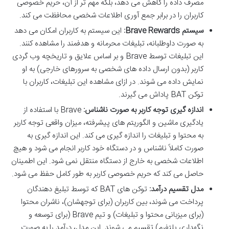
مصرف داده را کاهش می دهد، بلکه مهم تر از آن، حریم خصوصی
کاربران را در برابر جمع آوری اطلاعات شخصی محافظت می کند.
سیستم Brave Rewards:
این سیستم به کاربران امکان می دهد
به صورت داوطلبانه، تبلیغات محرمانه و هدفمند را مشاهده کنند.
این تبلیغات توسط Brave و بر اساس علایق و تاریخچه وب گردی
کاربر (بدون ارسال داده های شخصی به سرورهای خارجی) به او
نمایش داده می شوند. در ازای مشاهده این تبلیغات، کاربران با
توکن BAT پاداش می گیرند.
اندازه گیری توجه کاربر به صورت ناشناس:
Brave با استفاده از
یادگیری ماشین و الگوریتم های پیشرفته، میزان واقعی توجه کاربر
به محتوا و تبلیغات را اندازه گیری می کند. این اندازه گیری به
صورت کاملاً ناشناس و در دستگاه خود کاربر انجام می شود و هیچ
اطلاعات شخصی به خارج از دستگاه منتقل نمی شود. این اطمینان
حاصل می کند که حریم خصوصی کاربر به طور کامل حفظ می شود.
مدل تقسیم درآمد:
توکن های BAT که توسط تبلیغ دهندگان
پرداخت می شوند، بین کاربران (برای توجهشان)، ناشران محتوا
(برای میزبانی محتوا و تبلیغات) و تیم Brave (برای توسعه و
نگهداری پلتفرم) تقسیم می شوند. این مدل، درآمد را به صورت