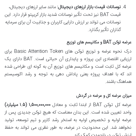
نوسانات قیمت بازار ارزهای دیجیتال:
مانند سایر ارزهای دیجیتال،
قیمت BAT نیز تحت تأثیر نوسانات شدید بازار کریپتو قرار دارد. این
نوسانات می تواند بر ارزش دارایی کاربران و جذابیت آن برای سرمایه
گذاران تأثیر بگذارد.
عرضه توکن BAT و مکانیسم های توزیع
درک نحوه عرضه و توزیع توکن های Basic Attention Token برای
ارزیابی اقتصادی این پروژه و پایداری آن حیاتی است. BAT دارای یک
عرضه کل ثابت است و مکانیسم های توزیع آن به گونه ای طراحی شده
اند که با اهداف پروژه یعنی پاداش دهی به توجه و رشد اکوسیستم
هماهنگ باشند.
میزان عرضه کل و عرضه در گردش
عرضه کل توکن BAT از ابتدا ثابت و معادل
۱,۵۰۰,۰۰۰,۰۰۰ (۱.۵ میلیارد)
واحد تعیین شده است. این بدان معناست که هیچ توکن جدیدی پس از
عرضه اولیه و تخصیص اولیه به استخر رشد کاربر و تیم توسعه، تولید
نخواهد شد. این محدودیت در عرضه، به طور نظری می تواند به حفظ
ارزش توکن در بلندمدت کمک کند.