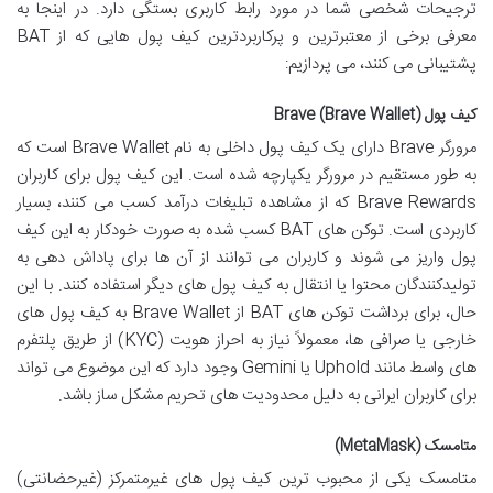
ترجیحات شخصی شما در مورد رابط کاربری بستگی دارد. در اینجا به
معرفی برخی از معتبرترین و پرکاربردترین کیف پول هایی که از BAT
پشتیبانی می کنند، می پردازیم:
کیف پول Brave (Brave Wallet)
مرورگر Brave دارای یک کیف پول داخلی به نام Brave Wallet است که
به طور مستقیم در مرورگر یکپارچه شده است. این کیف پول برای کاربران
Brave Rewards که از مشاهده تبلیغات درآمد کسب می کنند، بسیار
کاربردی است. توکن های BAT کسب شده به صورت خودکار به این کیف
پول واریز می شوند و کاربران می توانند از آن ها برای پاداش دهی به
تولیدکنندگان محتوا یا انتقال به کیف پول های دیگر استفاده کنند. با این
حال، برای برداشت توکن های BAT از Brave Wallet به کیف پول های
خارجی یا صرافی ها، معمولاً نیاز به احراز هویت (KYC) از طریق پلتفرم
های واسط مانند Uphold یا Gemini وجود دارد که این موضوع می تواند
برای کاربران ایرانی به دلیل محدودیت های تحریم مشکل ساز باشد.
متامسک (MetaMask)
متامسک یکی از محبوب ترین کیف پول های غیرمتمرکز (غیرحضانتی)