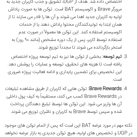
اختصاص داده شد. هدف از UGP، تشویق و جذب کاربران جدید به
مرورگر Brave و اکوسیستم BAT است. توکن ها به صورت پاداش
اولیه به کاربران جدید اهدا می شوند و آن ها را قادر می سازند تا از
همان ابتدا به تولیدکنندگان محتوا پاداش دهند یا از خدمات
اکوسیستم استفاده کنند. این توکن ها معمولاً در صورت عدم
استفاده توسط کاربر، پس از یک دوره مشخص (مانند ۹۰ روز) به
استخر بازگردانده می شوند تا مجدداً توزیع شوند.
تیم توسعه:
بخشی از توکن ها نیز به تیم توسعه پروژه اختصاص
یافته است تا هزینه های تحقیق، توسعه و عملیات را پوشش دهد.
این تخصیص برای تضمین پایداری و ادامه فعالیت پروژه ضروری
است.
Brave Rewards:
توکن هایی که کاربران از طریق مشاهده تبلیغات
در Brave Rewards کسب می کنند، مستقیماً به کیف پول داخلی
آن ها واریز می شود. این توکن ها توسط تبلیغ دهندگان پرداخت
شده و سپس توسط Brave به کاربران و ناشران توزیع می شوند.
نکته مهم در مورد عرضه BAT این است که پس از اتمام توکن های موجود
در UGP و تخصیص های اولیه، هیچ توکن جدیدی به بازار عرضه نخواهد