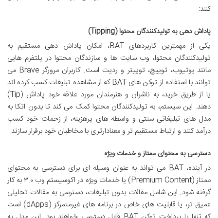
کنند:
پاداش دهی به تولیدکنندگان محتوا (Tipping)
یکی از مهمترین کاربردهای BAT، امکان پاداش دهی مستقیم به
تولیدکنندگان محتوا، وب سایت ها و سازندگان محتوا در پلتفرم هایی
مانند یوتیوب، توییچ، توییتر و ردیت است. کاربران مرورگر Brave می
توانند با استفاده از توکن های BAT که از مشاهده تبلیغات کسب کرده اند
یا از طریق خرید، به ناشران و هنرمندان مورد علاقه خود پاداش (Tip)
دهند. این سیستم، به تولیدکنندگان محتوا کمک می کند تا بدون اتکا به
مدل های تبلیغاتی سنتی و واسطه های پرهزینه، از زحمات خود کسب
درآمد کنند و ارتباط مستقیم تر و معنادارتری با مخاطبان خود برقرار سازند.
دسترسی به محتوای ممتاز و خدمات ویژه
در آینده، BAT می تواند به عنوان وسیله ای برای دسترسی به محتوای
ممتاز (Premium Content) یا خدمات ویژه در اکوسیستم وب ۳.۰ به کار
گرفته شود. این شامل مقالات بدون تبلیغات، دسترسی به مقالات تحلیلی
عمیق تر، یا قابلیت های خاص در برنامه های غیرمتمرکز (dApps) است
که تنها با پرداخت توکن BAT قابل دسترسی خواهند بود. این مدل به