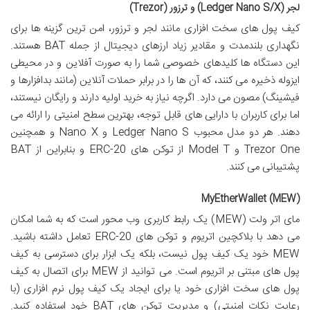
لجر (Ledger Nano S/X) و ترزور (Trezor)
کیف پول های سخت افزاری مانند لجر و ترزور، امن ترین گزینه ها برای
نگهداری بلندمدت و مقادیر زیاد ارزهای دیجیتال از جمله BAT هستند.
این دستگاه ها کلیدهای خصوصی شما را به صورت آفلاین و در محیطی
ایزوله ذخیره می کنند، که آن ها را در برابر حملات آنلاین (مانند بدافزارها و
فیشینگ) مصون می دارد. اگرچه نیاز به خرید اولیه دارند و رایگان نیستند،
اما برای کاربران با دارایی های قابل توجه، بهترین سطح امنیتی را ارائه می
دهند. هر دو مدل محبوب Ledger Nano S و Nano X و همچنین
Trezor One و Model T از توکن های ERC-20 و بنابراین از BAT
پشتیبانی می کنند.
MyEtherWallet (MEW)
مای اتر ولت (MEW) یک رابط کاربری وب محور است که به شما امکان
می دهد با بلاکچین اتریوم و توکن های ERC-20 تعامل داشته باشید.
MEW خود یک کیف پول نیست، بلکه یک ابزار برای دسترسی به کیف
پول های مبتنی بر اتریوم است. می توانید از MEW برای اتصال به کیف
پول های سخت افزاری خود یا برای ایجاد یک کیف پول نرم افزاری (با
رعایت نکات امنیتی) و مدیریت توکن های BAT خود استفاده کنید.