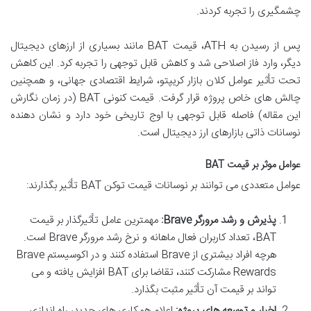
چشمگیری را تجربه کردند.
پس از رسیدن به ATH، قیمت BAT مانند بسیاری از ارزهای دیجیتال
دیگر، وارد فاز اصلاحی شد و کاهش قابل توجهی را تجربه کرد. این کاهش
تحت تأثیر عوامل کلان بازار کریپتو، شرایط اقتصادی جهانی، و همچنین
چالش های خاص پروژه قرار گرفت. قیمت کنونی BAT (در زمان نگارش
این مقاله) فاصله قابل توجهی با اوج تاریخی خود دارد و نشان دهنده
نوسانات ذاتی بازارهای ارز دیجیتال است.
عوامل موثر بر قیمت BAT
عوامل متعددی می توانند بر نوسانات قیمت توکن BAT تأثیر بگذارند:
پذیرش و رشد مرورگر Brave:
مهمترین عامل تأثیرگذار بر قیمت
BAT، تعداد کاربران فعال ماهانه و نرخ رشد مرورگر Brave است.
هرچه افراد بیشتری از Brave استفاده کنند و در اکوسیستم Brave
Rewards مشارکت کنند، تقاضا برای BAT افزایش یافته و می
تواند بر قیمت آن تأثیر مثبت بگذارد.
اخبار و توسعه های پروژه:
اعلام همکاری های جدید، راه اندازی