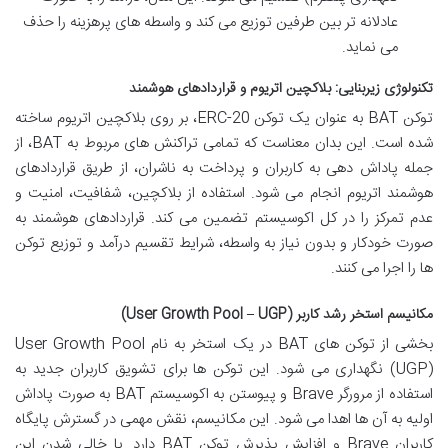
عادلانه تر بین طرفین توزیع می کند و واسطه های پرهزینه را حذف
می نماید.
تکنولوژی زیربنایی: بلاکچین اتریوم و قراردادهای هوشمند
توکن BAT به عنوان یک توکن ERC-20، بر روی بلاکچین اتریوم ساخته
شده است. این بدان معناست که تمامی تراکنش های مربوط به BAT، از
جمله پاداش دهی به کاربران و پرداخت به ناشران، از طریق قراردادهای
هوشمند اتریوم انجام می شود. استفاده از بلاکچین، شفافیت، امنیت و
عدم تمرکز را در کل اکوسیستم تضمین می کند. قراردادهای هوشمند به
صورت خودکار و بدون نیاز به واسطه، شرایط تقسیم درآمد و توزیع توکن
ها را اجرا می کنند.
مکانیسم استخر رشد کاربر (User Growth Pool – UGP)
بخشی از توکن های BAT در یک استخر به نام User Growth Pool
(UGP) نگهداری می شود. این توکن ها برای تشویق کاربران جدید به
استفاده از مرورگر Brave و پیوستن به اکوسیستم BAT به صورت پاداش
اولیه به آن ها اهدا می شود. این مکانیسم، نقش مهمی در گسترش پایگاه
کاربران Brave و افزایش پذیرش توکن BAT دارد. با خالی شدن این