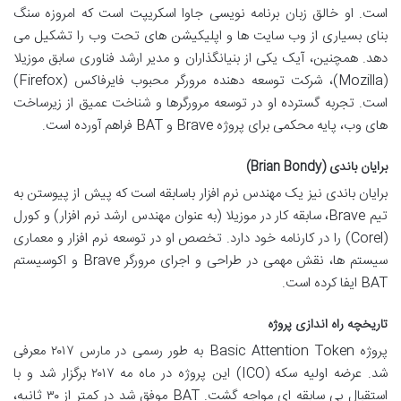
است. او خالق زبان برنامه نویسی جاوا اسکریپت است که امروزه سنگ
بنای بسیاری از وب سایت ها و اپلیکیشن های تحت وب را تشکیل می
دهد. همچنین، آیک یکی از بنیانگذاران و مدیر ارشد فناوری سابق موزیلا
(Mozilla)، شرکت توسعه دهنده مرورگر محبوب فایرفاکس (Firefox)
است. تجربه گسترده او در توسعه مرورگرها و شناخت عمیق از زیرساخت
های وب، پایه محکمی برای پروژه Brave و BAT فراهم آورده است.
برایان باندی (Brian Bondy)
برایان باندی نیز یک مهندس نرم افزار باسابقه است که پیش از پیوستن به
تیم Brave، سابقه کار در موزیلا (به عنوان مهندس ارشد نرم افزار) و کورل
(Corel) را در کارنامه خود دارد. تخصص او در توسعه نرم افزار و معماری
سیستم ها، نقش مهمی در طراحی و اجرای مرورگر Brave و اکوسیستم
BAT ایفا کرده است.
تاریخچه راه اندازی پروژه
پروژه Basic Attention Token به طور رسمی در مارس ۲۰۱۷ معرفی
شد. عرضه اولیه سکه (ICO) این پروژه در ماه مه ۲۰۱۷ برگزار شد و با
استقبال بی سابقه ای مواجه گشت. BAT موفق شد در کمتر از ۳۰ ثانیه،