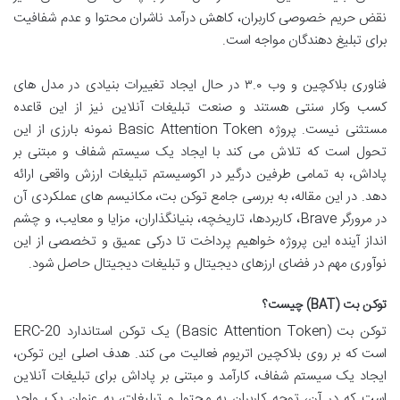
نقض حریم خصوصی کاربران، کاهش درآمد ناشران محتوا و عدم شفافیت
برای تبلیغ دهندگان مواجه است.
فناوری بلاکچین و وب ۳.۰ در حال ایجاد تغییرات بنیادی در مدل های
کسب وکار سنتی هستند و صنعت تبلیغات آنلاین نیز از این قاعده
مستثنی نیست. پروژه Basic Attention Token نمونه بارزی از این
تحول است که تلاش می کند با ایجاد یک سیستم شفاف و مبتنی بر
پاداش، به تمامی طرفین درگیر در اکوسیستم تبلیغات ارزش واقعی ارائه
دهد. در این مقاله، به بررسی جامع توکن بت، مکانیسم های عملکردی آن
در مرورگر Brave، کاربردها، تاریخچه، بنیانگذاران، مزایا و معایب، و چشم
انداز آینده این پروژه خواهیم پرداخت تا درکی عمیق و تخصصی از این
نوآوری مهم در فضای ارزهای دیجیتال و تبلیغات دیجیتال حاصل شود.
توکن بت (BAT) چیست؟
توکن بت (Basic Attention Token) یک توکن استاندارد ERC-20
است که بر روی بلاکچین اتریوم فعالیت می کند. هدف اصلی این توکن،
ایجاد یک سیستم شفاف، کارآمد و مبتنی بر پاداش برای تبلیغات آنلاین
است که در آن، توجه کاربران به محتوا و تبلیغات، به عنوان یک واحد