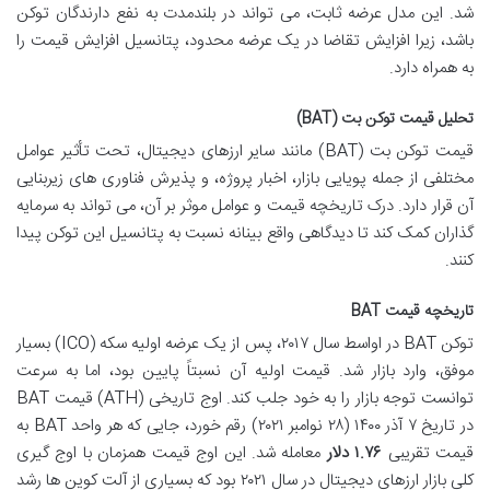
شد. این مدل عرضه ثابت، می تواند در بلندمدت به نفع دارندگان توکن
باشد، زیرا افزایش تقاضا در یک عرضه محدود، پتانسیل افزایش قیمت را
به همراه دارد.
تحلیل قیمت توکن بت (BAT)
قیمت توکن بت (BAT) مانند سایر ارزهای دیجیتال، تحت تأثیر عوامل
مختلفی از جمله پویایی بازار، اخبار پروژه، و پذیرش فناوری های زیربنایی
آن قرار دارد. درک تاریخچه قیمت و عوامل موثر بر آن، می تواند به سرمایه
گذاران کمک کند تا دیدگاهی واقع بینانه نسبت به پتانسیل این توکن پیدا
کنند.
تاریخچه قیمت BAT
توکن BAT در اواسط سال ۲۰۱۷، پس از یک عرضه اولیه سکه (ICO) بسیار
موفق، وارد بازار شد. قیمت اولیه آن نسبتاً پایین بود، اما به سرعت
توانست توجه بازار را به خود جلب کند. اوج تاریخی (ATH) قیمت BAT
در تاریخ ۷ آذر ۱۴۰۰ (۲۸ نوامبر ۲۰۲۱) رقم خورد، جایی که هر واحد BAT به
قیمت تقریبی
۱.۷۶ دلار
معامله شد. این اوج قیمت همزمان با اوج گیری
کلی بازار ارزهای دیجیتال در سال ۲۰۲۱ بود که بسیاری از آلت کوین ها رشد