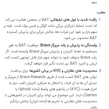
دهد.
معایب
رقابت شدید با غول های تبلیغاتی:
BAT در صنعتی فعالیت می کند
که تحت تسلط بازیگران بزرگی مانند گوگل و فیس بوک است. غلبه بر
سهم بازار و نفوذ این شرکت ها، چالش بزرگی برای پذیرش گسترده
BAT محسوب می شود.
وابستگی به پذیرش و رشد مرورگر Brave:
موفقیت BAT به طور
مستقیم به تعداد کاربران و پذیرش مرورگر Brave وابسته است. اگر
رشد Brave متوقف شود یا نتواند سهم بازار قابل توجهی کسب کند،
ارزش و کاربرد BAT نیز تحت تأثیر قرار خواهد گرفت.
محدودیت های نظارتی و KYC در برخی کشورها:
برای برداشت
توکن های BAT کسب شده از طریق Brave Rewards از مرورگر و
تبدیل آن ها به ارز فیات یا انتقال به صرافی، کاربران اغلب نیاز به
احراز هویت (KYC) در پلتفرم های واسط (مانند Uphold یا
Gemini) دارند. این موضوع می تواند برای کاربران در کشورهایی با
محدودیت های نظارتی یا تحریم ها (مانند ایران) چالش برانگیز
باشد.