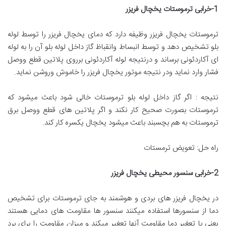
1-
خرابی ترموستات یخچال فریزر
ترموستات یخچال فریزر وظیفه دارد که دمای یخچال فریزر را توسط لوله
بلو تشخیص دهد و توسط انبساط وانقباظ گاز داخل لوله بلو آن را به لوله
ای آکاردئونی برساند و درنتیجه لوله آکاردئونی برروی پلاتین قطع ووصل
فشار وارد نماید ودر نتیجه موتور یخچال فریزر را خاموش وروشن نماید.
نتیجه : اگر گاز داخل لوله بلو ترموستات خالی شود باعث میشود که
ترموستات بصورت صحیح کار نکند و اگر پلاتین های قطع ووصل برق
ترموستات به هم بچسبند باعث میشود یخچال یکسره کار کند.
راه حل: تعویض ترمستات
2-
خرابی سنسور محیطی یخچال فریزر
در یخچال فریزر های بردی و هوشمند به جای ترموستات برای تشخیص
دما از سنسورها استفاده میکنند سنسور ها مقاومت های دمایی هستند
یعنی با تعغیر دما مقاومت آنها تعغیر میکند و میزان مقاومت را برای برد