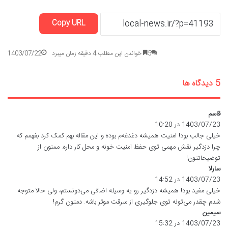
Copy URL
5
خواندن این مطلب 4 دقیقه زمان میبرد
1403/07/22
‫5 دیدگاه ها
قاسم
گ
ف
1403/07/23 در 10:20
ت
خیلی جالب بود! امنیت همیشه دغدغه‌م بوده و این مقاله بهم کمک کرد بفهمم که
:
چرا دزدگیر نقش مهمی توی حفظ امنیت خونه و محل کار داره. ممنون از
توضیحاتتون!
سارلا
گ
ف
1403/07/23 در 14:52
ت
خیلی مفید بود! همیشه دزدگیر رو یه وسیله اضافی می‌دونستم، ولی حالا متوجه
:
شدم چقدر می‌تونه توی جلوگیری از سرقت موثر باشه. دمتون گرم!
سیمین
گ
ف
1403/07/23 در 15:32