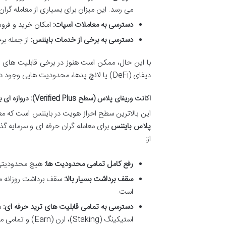
می رسد. این میزان برای بسیاری از معامله گرا
دسترسی به معاملات اسپات:
امکان خرید و فروش
دسترسی به برخی از خدمات بایننس:
از جمله بر
با این حال، ممکن است هنوز در برخی قابلیت های پ
دیفای (DeFi) یا لانچ پدها، محدودیت هایی وجود داشته باشد. همچنین، برای برخی کشورها، معاملات فیوچرز در این سطح فعال نیست.
اکانت وریفای پلاس (سطح Verified Plus): دروازه ای به سوی ترید حرفه ای و بدون محدودیت
این بالاترین سطح احراز هویت در بایننس است که معم
پلاس بایننس
برای معامله گران حرفه ای و سرمایه گذ
از:
رفع کامل تمامی محدودیت ها:
هیچ محدودیتی د
سقف برداشت بسیار بالا:
است.
دسترسی به تمامی قابلیت های ترید حرفه ای:
استیکینگ (Staking)، ارن (Earn) و تمامی محصولات اکوسیستم بایننس.