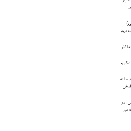
حراز
.
ی)
 بروز
اکثر
ممکن،
 ما به
رامش
ن، در
ختی شما را ارائه می