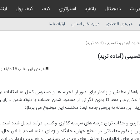
یریت
دیجیتال
پلتفرم
استراتژی
کیف
کیف پول
اینت
خبرهای اقتصادی
درباره اخبار استانی
ارتباط با ما
خرید فوری و تضمینی (آماده ترید)
مینی (آماده ترید)
خواندن این مطلب 16 دقیقه زمان میبرد
راهکار مطمئن و پایدار برای عبور از تحریم ها و دسترسی کامل به امکانات بز
 امکان می دهد تا بدون نگرانی از مسدود شدن حساب یا بلوکه شدن دارایی ه
ید. این مقاله به بررسی جامع ابعاد مختلف این موضوع می پردازد.
پویاترین و جذاب ترین عرصه های سرمایه گذاری و کسب درآمد تبدیل شده است. 
Bina) به عنوان پیشروترین پلتفرم معاملاتی در سطح جهان، جایگاه ویژه ای یافته است. با این حال
تحریم های ظالمانه، با چالش های جدی در دسترسی و فعالیت پایدار در این 