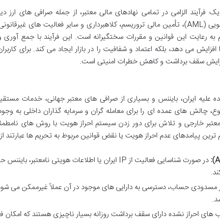
راز هویت یا KYC (Know Your Customer) یک فرآیند الزامی در تمامی نهادهای مالی معتبر، از جمله صرافی های ارز
محسوب می شود. هدف اصلی KYC، مبارزه با پولشویی (AML)، تأمین مالی تروریسم، کلاهبرداری و سایر فعالیت های غیرق
م به رعایت این قوانین و مقررات سختگیرانه است. این فرآیند با جمع آوری و
افزایش می دهد، بلکه اعتماد و شفافیت را در بازار ایجاد می کند. برای کاربران،
افزایش سقف برداشت و کاهش خطرات امنیتی است.
ده علیه ایران، بایننس و بسیاری از صرافی های معتبر جهانی، خدمات مستقیم
ضوع، چالش های عمده ای را برای معامله گران و سرمایه گذاران داخلی به وجود
ئه مدارک هویتی معتبر خارجی و تلاش برای دور زدن سیستم احراز هویت با روش های نامط
م ترین پیامدهای عدم احراز هویت یا نقض قوانین مربوط به تحریم ها عبارتند از:
در صورت شناسایی فعالیت از IP ایران یا اطلاعات هویتی نامعتبر، باینن
ند.
مسدودی حساب، دسترسی به دارایی های موجود در آن عملاً غیرممکن می شود
د.
های احراز نشده دارای سقف برداشت روزانه بسیار ناچیزی هستند که امکان ف