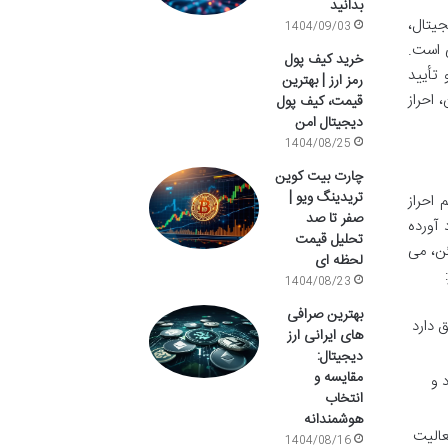
بدانید
 دیجیتال،
1404/09/03
انونی است.
خرید کیف پول
 تأیید
رمز ارز | بهترین
 احراز
قیمت، کیف پول
دیجیتال امن
1404/08/25
چارت بیت کوین
تریدینگ ویو |
 احراز
صفر تا صد
 آورده
تحلیل قیمت
مئن، می
لحظه ای
1404/08/23
بهترین صرافی
س حق دارد
های ایرانی ارز
دیجیتال:
مقایسه و
 و
انتخاب
هوشمندانه
عالیت
1404/08/16