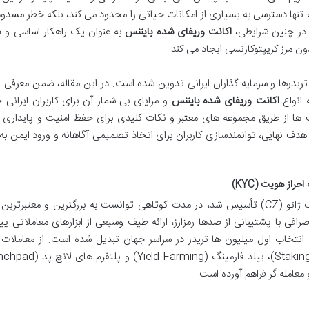
حراز هویت (KYC) در بایننس نه تنها دسترسی به بسیاری از امکانات حیاتی را محدود می کند، بلکه خطر م
. در چنین شرایطی،
اکانت وریفای شده بایننس
به عنوان یک راهکار اساسی و 
ون مرز کریپتوکارنسی ایجاد می کند.
 تریدرها و سرمایه گذاران ایرانی تدوین شده است. در این مقاله، ضمن معرفی
 انواع
اکانت وریفای شده بایننس
و مزایای بی شمار آن برای کاربران ایرانی 
نت ها از طریق مجموعه های معتبر و نکات کلیدی برای حفظ امنیت و پایدار
دف نهایی، توانمندسازی کاربران برای اتخاذ تصمیمی آگاهانه و ورود ایمن به
راز هویت (KYC)
صرافی بایننس، که در سال 2017 توسط چانگ پنگ ژائو (CZ) تأسیس شد، در مدت کوتاهی توانست به بزرگترین و معتبرت
رافی با پشتیبانی از صدها رمزارز، ارائه طیف وسیعی از ابزارهای معاملاتی پی
به انتخاب اول میلیون ها تریدر در سراسر جهان تبدیل شده است. از معاملات
 معامله گر فراهم آورده است.