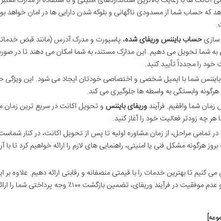
 اکانت ها با رعایت بالاترین استانداردهای امنیتی و با استفاده از مدارک معتبر ا
د که حساب شما از مسدودی ناگهانی و بلوکه شدن دارایی ها در امان خواهد بود
.
ل سازی
حساب بایننس وریفای شده
، پاسپورت و مدرک آدرس (مانند قبض خدمات
 به شما تحویل می دهیم. این مدارک مستند، به شما امکان می دهند تا در صورت
ود را مجدداً تأیید کنید.
ایننس شما با ایمیل شخصی و اختصاصی خودتان ایجاد می شود. این ویژگی حد
 هرگونه وابستگی به واسطه ها جلوگیری می کند.
 زمان شما واقفیم. فرآیند
وریفای بایننس
و تحویل اکانت در سریع ترین زمان 
در تمامی مراحل، از زمان مشاوره اولیه تا پس از تحویل اکانت، در کنار شماست.
 هرگونه مشکل فنی یا امنیتی، راهنمایی های لازم را ارائه خواهیم کرد تا با آ
ی کنیم تا بهترین خدمات را با قیمتی منصفانه و رقابتی ارائه دهیم. علاوه بر ای
صورت بروز هرگونه مشکل غیرقابل پیش بینی و عدم موفقیت در فرآیند وریفای، تضمین بازگشت ۱۰۰٪ وجه پردا
وعه]