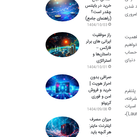
خرید در بایننس
سدود شدن
چقدر است؟
ضروری
(راهنمای جامع)
1404/10/03
راز موفقیت
 اهمیت
ایرانی های برتر
خواهیم
فارکس –
ی حساب
داستان‌ها و
 دنیای
استراتژی
1404/10/01
صرافی بدون
احراز هویت |
خرید و فروش
رین پلتفرم
امن و فوری
شرفته،
کریپتو
 اسپات
1404/09/08
(Spot) و فیوچرز (Futures) گرفته تا استیکینگ (Staking)، ییلد فارمینگ (Yield Farming) و پلتفرم های لانچ پد (Launchpad)،
میزان مصرف
اینترنت ماینر:
هر آنچه باید