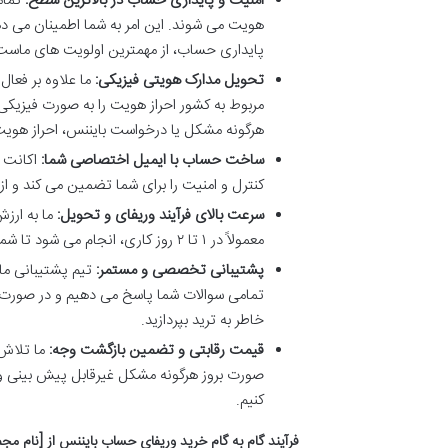
امنیت و پایداری حساب در بالاترین سطح:
تمامی
هویت می شوند. این امر به شما اطمینان می ده
پایداری حساب، از مهمترین اولویت های ماست
تحویل مدارک هویتی فیزیکی:
ما علاوه بر فعا
مربوط به کشور احراز هویت را به صورت فیزیکی
هرگونه مشکل یا درخواست بایننس، احراز هویت خ
ساخت حساب با ایمیل اختصاصی شما:
اکانت ب
کنترل و امنیت را برای شما تضمین می کند و از
سرعت بالای فرآیند وریفای و تحویل:
ما به ارزش
معمولاً در ۱ تا ۲ روز کاری، انجام می شود تا شما هر چه زودتر فعالیت خود را آغاز کنید.
پشتیبانی تخصصی و مستمر:
تیم پشتیبانی ما 
تمامی سوالات شما پاسخ می دهیم و در صورت بروز
خاطر به ترید بپردازید.
قیمت رقابتی و تضمین بازگشت وجه:
ما تلاش م
کنیم.
فرآیند گام به گام خرید وریفای حساب بایننس از [نام مجم