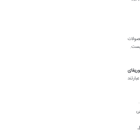
حصولات
وریفای
بارتند
افی
شامل معاملات فیوچرز (Futures)، مارجین (Margin)، P2P (Peer-to-Peer)،