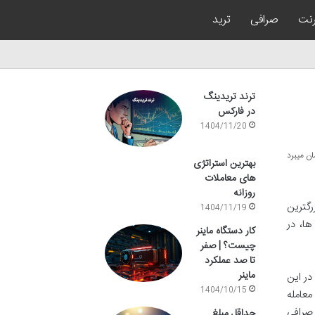
رنت
صرافی
ترید
ترند تریدینگ
در فارکس
1404/11/20
بهترین استراتژی
های معاملات
روزانه
رگترین
1404/11/19
ا، در
کار دستگاه ماینر
چیست؟ | صفر
تا صد عملکرد
ماینر
در این
1404/10/15
، معامله
صرافی
حداقل مبلغ