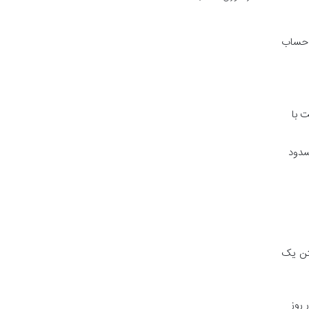
، حساب
P، واریز و برداشت با
رعت مسدود
شتن یک
عادل آن) در روز