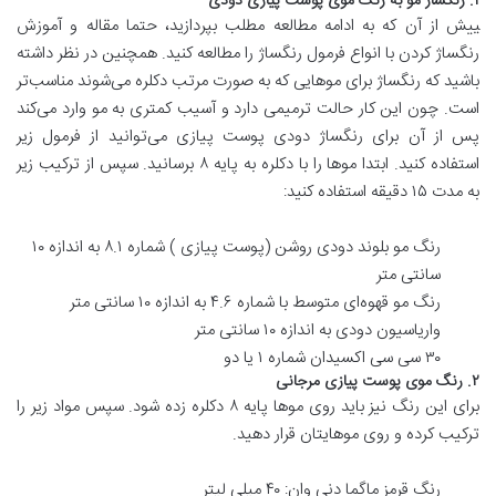
۱. رنگساژ مو به رنگ موی پوست پیازی دودی
‍ییش از آن که به ادامه مطالعه مطلب ب‍پردازید، حتما مقاله و آموزش
رنگساژ کردن با انواع فرمول رنگساژ را مطالعه کنید. همچنین در نظر داشته
باشید که رنگساژ برای مو‌هایی که به صورت مرتب دکلره می‌شوند مناسب‌تر
است. چون این کار حالت ترمیمی دارد و آسیب کمتری به مو وارد می‌کند
پس از آن برای رنگساژ دودی پوست پیازی می‌توانید از فرمول زیر
استفاده کنید. ابتدا مو‌ها را با دکلره به پایه ۸ برسانید. سپس از ترکیب زیر
به مدت ۱۵ دقیقه استفاده کنید:
رنگ مو بلوند دودی روشن (پوست پیازی ) شماره ۸.۱ به اندازه ۱۰
سانتی متر
رنگ مو قهوه‌ای متوسط با شماره ۴.۶ به اندازه ۱۰ سانتی متر
واریاسیون دودی به اندازه ۱۰ سانتی متر
۳۰ سی سی اکسیدان شماره ۱ یا دو
۲. رنگ موی پوست پیازی مرجانی
برای این رنگ نیز باید روی مو‌ها پایه ۸ دکلره زده شود. سپس مواد زیر را
ترکیب کرده و روی موهایتان قرار دهید.
رنگ قرمز ماگما دنی وان: ۴۰ میلی لیتر