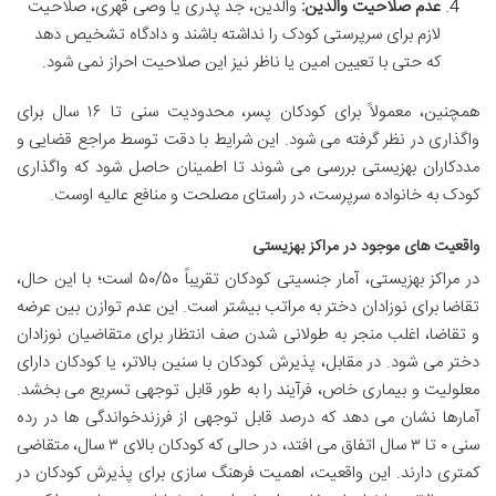
عدم صلاحیت والدین:
والدین، جد پدری یا وصی قهری، صلاحیت
لازم برای سرپرستی کودک را نداشته باشند و دادگاه تشخیص دهد
که حتی با تعیین امین یا ناظر نیز این صلاحیت احراز نمی شود.
همچنین، معمولاً برای کودکان پسر، محدودیت سنی تا ۱۶ سال برای
واگذاری در نظر گرفته می شود. این شرایط با دقت توسط مراجع قضایی و
مددکاران بهزیستی بررسی می شوند تا اطمینان حاصل شود که واگذاری
کودک به خانواده سرپرست، در راستای مصلحت و منافع عالیه اوست.
واقعیت های موجود در مراکز بهزیستی
در مراکز بهزیستی، آمار جنسیتی کودکان تقریباً ۵۰/۵۰ است؛ با این حال،
تقاضا برای نوزادان دختر به مراتب بیشتر است. این عدم توازن بین عرضه
و تقاضا، اغلب منجر به طولانی شدن صف انتظار برای متقاضیان نوزادان
دختر می شود. در مقابل، پذیرش کودکان با سنین بالاتر، یا کودکان دارای
معلولیت و بیماری خاص، فرآیند را به طور قابل توجهی تسریع می بخشد.
آمارها نشان می دهد که درصد قابل توجهی از فرزندخواندگی ها در رده
سنی ۰ تا ۳ سال اتفاق می افتد، در حالی که کودکان بالای ۳ سال، متقاضی
کمتری دارند. این واقعیت، اهمیت فرهنگ سازی برای پذیرش کودکان در