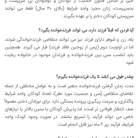
خیر، بر اساس قانون حمایت از کودکان و نوجوانان بی سرپرست و
بدسرپرست، زنان مجرد واجد شرایط (بالای ۳۰ سال) فقط می توانند
سرپرستی کودکان دختر را بر عهده بگیرند.
آیا فردی که قبلاً فرزند دارد، می تواند فرزندخوانده بگیرد؟
بله، زن و شوهر دارای فرزند نیز می توانند متقاضی فرزندخواندگی شوند،
اما در اولویت دوم (پس از زوجین فاقد فرزند) قرار می گیرند. همچنین
باید تناسب سنی بین فرزندخوانده و فرزندان موجود در خانواده رعایت
شود.
چقدر طول می کشد تا یک فرزندخوانده بگیرم؟
مدت زمان گرفتن فرزندخوانده متغیر است و به عوامل مختلفی از جمله
تقاضای متقاضی (سن و جنسیت مورد نظر)، تعداد کودکان واجد شرایط
واگذاری، و سرعت پیگیری پرونده بستگی دارد. برای نوزادان دختر، معمولاً
صف انتظار طولانی تر است، اما پذیرش کودکان با سنین بالاتر یا نیازهای
خاص می تواند فرآیند را تسریع بخشد. در صورت وجود کودک واجد
شرایط، فرآیند زیر ۶ ماه نیز قابل انجام است.