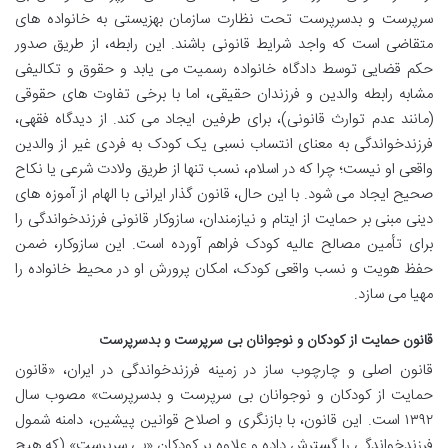
سرپرست و بدسرپرست تحت نظارت سازمان بهزیستی به خانواده های
متقاضی است که واجد شرایط قانونی باشند. این رابطه، از طریق صدور
حکم قضایی توسط دادگاه خانواده رسمیت می یابد و حقوق و تکالیفی
مشابه رابطه والدین و فرزندان حقیقی، اما با برخی تفاوت های حقوقی
(مانند عدم توارث قانونی)، برای طرفین ایجاد می کند. از دیدگاه فقهی،
فرزندخواندگی به معنای انتساب نسبی یک کودک به فردی غیر از والدین
واقعی او نیست؛ چرا که در اسلام، نسب تنها از طریق ولادت شرعی یا نکاح
صحیح ایجاد می شود. با این حال، قانون گذار ایرانی با الهام از آموزه های
دینی مبنی بر حمایت از ایتام و نیازمندان، سازوکار قانونی فرزندخواندگی را
برای تأمین مصالح عالیه کودک فراهم آورده است. این سازوکار، ضمن
حفظ هویت و نسب واقعی کودک، امکان پرورش او در محیط خانواده را
مهیا می سازد.
قانون حمایت از کودکان و نوجوانان بی سرپرست و بدسرپرست
قانون اصلی و چارچوب ساز در زمینه فرزندخواندگی در ایران، «قانون
حمایت از کودکان و نوجوانان بی سرپرست و بدسرپرست» مصوب سال
۱۳۹۲ است. این قانون، با بازنگری و اصلاح قوانین پیشین، دامنه شمول
فرزندخواندگی را گسترش داده و علاوه بر کودکان «بی سرپرست» (که هیچ