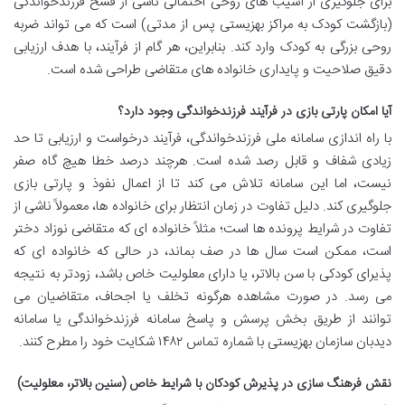
برای جلوگیری از آسیب های روحی احتمالی ناشی از فسخ فرزندخواندگی
(بازگشت کودک به مراکز بهزیستی پس از مدتی) است که می تواند ضربه
روحی بزرگی به کودک وارد کند. بنابراین، هر گام از فرآیند، با هدف ارزیابی
دقیق صلاحیت و پایداری خانواده های متقاضی طراحی شده است.
آیا امکان پارتی بازی در فرآیند فرزندخواندگی وجود دارد؟
با راه اندازی سامانه ملی فرزندخواندگی، فرآیند درخواست و ارزیابی تا حد
زیادی شفاف و قابل رصد شده است. هرچند درصد خطا هیچ گاه صفر
نیست، اما این سامانه تلاش می کند تا از اعمال نفوذ و پارتی بازی
جلوگیری کند. دلیل تفاوت در زمان انتظار برای خانواده ها، معمولاً ناشی از
تفاوت در شرایط پرونده ها است؛ مثلاً خانواده ای که متقاضی نوزاد دختر
است، ممکن است سال ها در صف بماند، در حالی که خانواده ای که
پذیرای کودکی با سن بالاتر، یا دارای معلولیت خاص باشد، زودتر به نتیجه
می رسد. در صورت مشاهده هرگونه تخلف یا اجحاف، متقاضیان می
توانند از طریق بخش پرسش و پاسخ سامانه فرزندخواندگی یا سامانه
دیدبان سازمان بهزیستی با شماره تماس ۱۴۸۲ شکایت خود را مطرح کنند.
نقش فرهنگ سازی در پذیرش کودکان با شرایط خاص (سنین بالاتر، معلولیت)