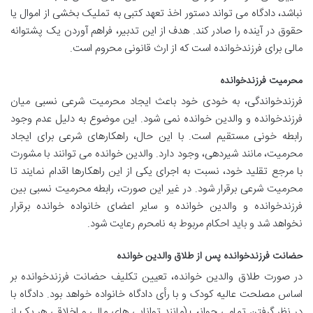
نباشد، دادگاه می تواند دستور اخذ تعهد کتبی به تملیک بخشی از اموال یا
حقوق در آینده را صادر کند. هدف از این تدبیر، فراهم آوردن یک پشتوانه
مالی برای فرزندخوانده است که از ارث قانونی محروم است.
محرمیت فرزندخوانده
فرزندخواندگی، به خودی خود باعث ایجاد محرمیت شرعی نسبی میان
فرزندخوانده و والدین خوانده نمی شود. این موضوع به دلیل عدم وجود
رابطه خونی مستقیم است. با این حال، راهکارهای شرعی برای ایجاد
محرمیت، مانند شیردهی، وجود دارد. والدین خوانده می توانند با مشورت
با مرجع تقلید خود، نسبت به اجرای یکی از این راهکارها اقدام نمایند تا
محرمیت شرعی برقرار شود. در غیر این صورت، رابطه محرمیت نسبی بین
فرزندخوانده و والدین خوانده و سایر اعضای خانواده خوانده برقرار
نخواهد شد و باید احکام مربوط به نامحرم رعایت شود.
حضانت فرزندخوانده پس از طلاق والدین خوانده
در صورت طلاق والدین خوانده، تعیین تکلیف حضانت فرزندخوانده بر
اساس مصلحت عالیه کودک و با رأی دادگاه خانواده خواهد بود. دادگاه با
در نظر گرفتن تمامی جوانب (مانند توانایی های مالی و اخلاقی هر یک از