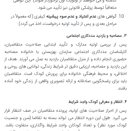
گذشته و می خواهند از اولویت اول برخوردار شوند). این گواهی
متعاقباً توسط پزشکی قانونی نیز تأیید می شود.
گواهی های
عدم اعتیاد و عدم سوء پیشینه
کیفری (که معمولاً در
مراحل بعدی و پس از تأیید اولیه درخواست، اخذ می گردد).
۳. مصاحبه و بازدید مددکاری اجتماعی
پس از بررسی اولیه مدارک و تأیید ابتدایی صلاحیت متقاضیان،
کارشناسان مددکاری اجتماعی سازمان بهزیستی با خانواده مصاحبه
حضوری انجام داده و از منزل متقاضیان بازدید به عمل می آورند. هدف از
این بازدید و مصاحبه، ارزیابی دقیق تر شرایط زندگی، توانایی های روحی و
اخلاقی، و محیط فرهنگی خانواده برای پرورش کودک است. متقاضیان
باید برای پاسخگویی صادقانه و ارائه تصویری واقعی از زندگی خود آماده
باشند.
۴. انتظار و معرفی کودک واجد شرایط
پس از احراز صلاحیت های اولیه، پرونده متقاضیان در صف انتظار قرار
می گیرد. طول این دوره انتظار می تواند بسته به تقاضا (سن و جنسیت
کودک مورد نظر) و تعداد کودکان واجد شرایط واگذاری، متفاوت باشد.