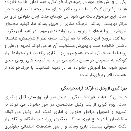
یکی از چالش های مهم در زمینه فرزندخواندگی، عدم تمایل غالب خانواده
ها به پذیرش کودکان با سنین بالاتر، دارای معلولیت، یا بیماری خاص
است. این موضوع باعث می شود این کودکان مدت زمان طولانی تری در
مراکز بهزیستی بمانند. فرهنگ سازی از طریق رسانه ها، تولید محتوای
آموزشی و برنامه های تلویزیونی می تواند نقش مهمی در تغییر این نگرش
ایفا کند. ترویج این دیدگاه که هر کودک، صرف نظر از شرایطش، شایسته
داشتن خانواده است و پذیرش مسئولیت آن ها می تواند تجربه ای غنی و
پرمعنا باشد، حیاتی است. همچنین، پنهان کاری واقعیت فرزندخواندگی از
کودک، به خصوص در سنین بالاتر، می تواند به آسیب های روحی جدی
منجر شود؛ لذا آموزش خانواده ها در زمینه شفافیت با فرزندخوانده از
اهمیت بالایی برخوردار است.
بهره گیری از وکیل در فرآیند فرزندخواندگی
در حالی که فرآیند فرزندخواندگی از طریق سازمان بهزیستی قابل پیگیری
است، بهره گیری از یک وکیل متخصص در امور خانواده می تواند به
تسریع و تسهیل مراحل حقوقی و اداری کمک کند. وکیل می تواند
متقاضیان را در جمع آوری مدارک، پیگیری پرونده در دادگاه، و آگاهی از
نکات حقوقی پیچیده یاری رساند و از بروز اشتباهات احتمالی جلوگیری