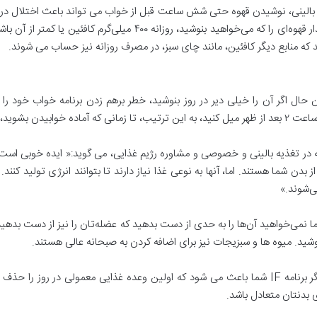
۲ در مجله پزشکی خواب بالینی، نوشیدن قهوه حتی شش ساعت قبل از خواب می تواند باعث ا
در افزایش دارد. گورین می‌گوید: «پیشنهاد می‌کنم مقدار قهوه‌ای را که می‌
ید که منابع دیگر کافئین، مانند چای سبز، در مصرف روزانه نیز حساب می شوند.
حال اگر آن را خیلی دیر در روز بنوشید، خطر برهم زدن برنامه خواب خود را
م شما خارج شده است.
خصص تغذیه با بیش از ۱۵ سال تجربه در تغذیه بالینی و خصوصی و مشاوره رژیم غذایی، می گوید:« ای
ن شما هستند. اما، آنها به نوعی غذا نیاز دارند تا بتوانند انرژی تولید کنند.
ی‌شوند.»
 اما نمی‌خواهید آن‌ها را به حدی از دست بدهید که عضله‌تان را نیز از دست بدهید
وشید. میوه ها و سبزیجات نیز برای اضافه کردن به صبحانه عالی هستند.
یک استثناء روزه متناوب (IF) است. به گفته وی ، اگر برنامه IF شما باعث می شود که اولین وعده غ
 بدنتان متعادل باشد.