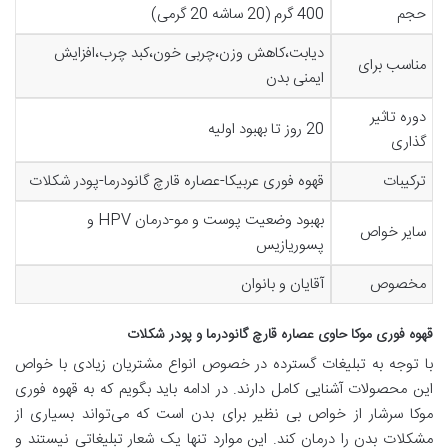
حجم
400 گرم (20 ساشه 20 گرمی)
دیابت،کاهش وزن،چربی خون،کبد چرب،افزایش
مناسب برای
ایمنی بدن
دوره تاثیر
20 روز تا بهبود اولیه
گذاری
ترکیبات
قهوه فوری عربیکا-عصاره قارچ گانودرما-پودر شکلات
بهبود وضعیت پوست و مو-درمان HPV و
سایر خواص
پسوریازیس
مخصوص
آقایان و بانوان
قهوه فوری موکا حاوی عصاره قارچ گانودرما و پودر شکلات
با توجه به تبلیغات گسترده در خصوص انواع مشتریان زیادی با خواص
این محصولات آشنایی کامل دارند. در ادامه باید بگویم که به قهوه فوری
موکا سرشار از خواص بی نظیر برای بدن است که می‌تواند بسیاری از
مشکلات بدن را درمان کند. این موارد تنها یک شعار تبلیغاتی نیستند و