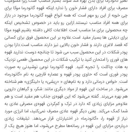
نظیر گانودرما برای بدن بهره مند شوند بسیار مناسب است.زیرا ممنوعیت
مصرف برای افراد دارای فشار خون را ندارد.اینکه قهوه گانودرما موکا برای
چی خوبه از این رو مهم است که همه انواع قهوه گانودرما موجود در بازار
برای همه افراد مناسب نیستند.ازاین رو باید در خصوص تشخیص اینکه
چه محصولی برای ما مناسب است اطلاعات کافی داشته باشیم.قهوه موکا
برای دیابتی ها بسیار مفید است.علاوه بر این محصول فوق برای کسانی
که قصد لاغری دارند و فشار خون بالایی نیز دارند مناسب است.دارا بودن
پودر شکلات در این محصول سبب می شود تا چنانچه دوست ندارید قهوه
های فوری را امتحان کنید با ترکیب شکلات در این محصول طعمی نزدیک
به هات چاکلت را تجربه کنید. قهوه گانودرما نوعی نوشیدنی به صورت
پودر فوری است که حاوی پودر قهوه و عصاره قارچی به نام «گانودرما»
است. خواص درمانی دارد و به نام‌های « «رِیشی» یا «لینگژی» هم شناخته
می‌شود. در ساخت این قهوه از مواد دیگری مانند: شکر، و گیاهان دارویی
هم بهره می‌برند. گفته می‌شود که این قهوه‌ی جذاب هم مفید است و هم
علاوه‌بر مزایای زیادی که دارد در ترک و کم‌کردن قهوه‌ی مصرفی عادی به
شما کمک می‌کند. یعنی دیگر قهوه عادی مصرف نمی‌کنید، اما انرژی‌ مورد
نیاز از قهوه را، «گانودرما» در اختیارتان قرار می‌دهد. تبلیغات زیادی
درباره‌ی مزایای این قهوه در رسانه‌ها مطرح می‌شود، اما هنوز هیچ‌ یک از