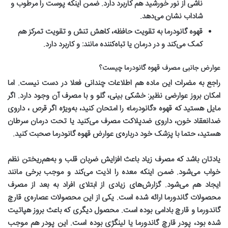
ناشی از نور خورشید هم کاربرد دارد. ضمن اینکه پوست را مرطوب و
شاداب نشان می‌دهد
.
قهوه گانودرما به تقویت حافظه، کاهش تنش و تقویت تمرکز هم
کمک می‌کند و در درمان یا تباه‌کننده مانند
:
و کاربرد دارد
.
عوارض جانبی مصرف قهوه گانودرما چیست؟
راجع به مضرات این ماده هم اطلاعات چندانی فعلا در دست نیست. اما
امکان بروز عوارضی نظیر: خشکی بینی، گلو و با مصرف آن وجود دارد. اگر
مایل هستید که قهوه «گانودرما» را امتحان کنید، به‌ویژه اگر قرص ، داروی
ضدانعقاد خون، داروی ضدپلاکت مصرف می‌کنید یا تحت درمان سرطان
هستید، حتما با پزشک خود درباره‌ی عوارض قهوه گانودرما صحبت کنید
.
یادتان باشد که مصرف زیاد باعث افزایش ضربان قلب و به‌هم‌ریختن نظم
خواب می‌شود. ضمن اینکه معده را اذیت می‌کند و موجب برخی مانند
ایجاد هم می‌شود. گزارش‌های زیادی از ابتلای افراد به بعد از مصرف
محصولات گاندورما ارائه شده است. یکی از این محصولات عصاره‌ی قارچ
گاندورما و قارچ بادامی بوده است. محصول دیگری که باعث بروز هپاتیت
شده بود، پودر قارچ گاندورما یا لینگژی بوده است. این پودر هم موجب