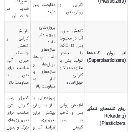
(Plasticizers)
تغییرات
کارایی و
مقاومت بتن
شدید در
روانی بتن
دارند
خواص آن
پروژه‌های
کاهش میزان
افزایش
پیچیده‌تر
آب در مخلوط
کارایی و
مانند
بتن تا 30%
کاهش
سازه‌های
ابر روان کننده‌ها
یا بیشتر،
چشمگیر
بلند، پل‌ها،
(Superplasticizers)
تولید بتن با
میزان آب،
تونل‌ها، و
مقاومت بالا و
مناسب برای
سازه‌های با
کارایی
بتن با
نیاز به
فوق‌العاده
مقاومت بالا
مقاومت بالا
پروژه‌هایی با
کنترل زمان
افزایش روانی
نیاز به زمان
گیرش بتن،
روان کننده‌های کندگیر
بتن و تأخیر
بیشتر برای
مناسب برای
(Retarding
در زمان
بتن‌ریزی،
بتن‌ریزی‌های
Plasticizers)
گیرش
شرایط آب و
بزرگ و بدون