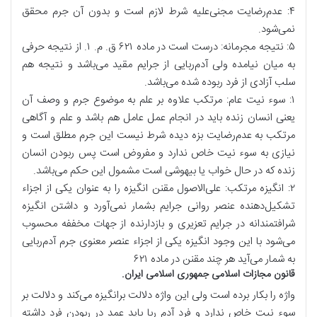
۴: عدم‌رضایت مجنی‌علیه شرط لازم است و بدون آن جرم محقق
نمی‌شود.
۵: نتیجه مجرمانه: درست است در ماده ۶۲۱ ق. م. ۱. از نتیجه حرفی
به میان نیامده ولی آدم‌ربایی از جرایم مقید می‌باشد و نتیجه هم
سلب آزادی از فرد ربوده شده می‌باشد.
۱: سوء نیت عام: مرتکب علاوه بر علم به موضوع جرم و وصف آن
یعنی انسان زنده باید در انجام عمل عامل هم باشد و علم و آگاهی
مرتکب به عدم‌رضایت بزه دیده شرط نیست این جرم مطلق است و
نیازی به سوء نیت خاص ندارد و مفروض است پس ربودن انسان
زنده که در حال خواب یا بیهوشی است مشمول این حکم می‌باشد.
۲: انگیزه مرتکب: علی‌الاصول مقنن انگیزه را به عنوان یکی از اجزاء
تشکیل‌دهنده عنصر روانی جرایم بشمار نمی‌آورد و داشتن انگیزه
شرافتمندانه در جرایم تعزیری و بازدارنده از جهات مخففه محسوب
می‌شود با این وجود انگیزه یکی از اجزاء عنصر معنوی جرم آدم‌ربایی
به شمار می‌آید هر چند مقنن در ماده ۶۲۱
قانون مجازات اسلامی جمهوری اسلامی ایران.
واژه را بکار برده است ولی این واژه دلالت برانگیزه می‌کند و دلالت بر
سوء‌ نیت خاص ندارد و فرد آدم ربا باید عمد در ربودن فرد داشته