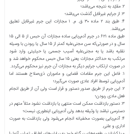
۲: مقیّد به نتیجه می‌باشد؛
۳: از جرایم غیرقابل گذشت می‌باشد؛
۴: طبق بند ۲ ماده ۳۰ ق. م. ۱ مجازات این جرم غیرقابل تعلیق
می‌باشد.
طبق ماده ۶۲۱ در جرم آدم‌ربایی ساده مجازات آن حبس از ۵ الی ۱۵
سال و در صورتی‌که سن مجنی‌علیه کمتر از ۱۵ سال یا ربودن با وسیله
نقلیه باشد یا به مجنی‌علیه آسیب جسمی یا حیثیتی وارد شود
مرتکب به حداکثر مجازات یعنی ۱۵ سال حبس محکوم خواهد شد و
در صورت ارتکاب جرایم دیگر به مجازات آن جرم نیز محکوم می‌گردد.
۱: فاعل این جرم مقامات قضایی و ماموران ذی‌صلاح هستند اما
آدم‌ربایی توسط افراد عادی صورت می‌گیرد؛
۲: این جرم از طریق صدور دستور و قرار است ولی آن از طریق انجام
فعل مادی ربودن؛
۳: دستور بازداشت ممکن است منتهی یا بازداشت نشود مثلاً متهم در
دسترسی نباشد یا وثیقه بدهد ولی آدم‌ربایی اینطوری نیست؛
۴: آدم‌ربایی بصورت مخفیانه انجام می‌شود ولی بازداشت به صورت
اداری و علنی.
و با کشاندن طعمه‌های بیگناه خود به بیابان‌های اطراف تهران، آنها را