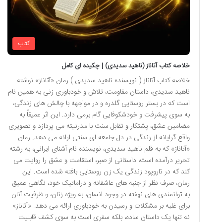
کتاب
خلاصه کتاب آتاناز (ناهید سدیدی) | چکیده ای کامل
خلاصه کتاب آتاناز ( نویسنده ناهید سدیدی ) رمان «آتاناز» نوشته
ناهید سدیدی، داستان مقاومت، تلاش و خودباوری زنی به همین نام
است که در بستر روستایی گلدره و در مواجهه با چالش های زندگی،
به سوی پیشرفت و خودشکوفایی گام برمی دارد. این اثر عمیقاً به
مضامین عشق، پشتکار و تقابل سنت با مدرنیته می پردازد و تصویری
واقع گرایانه از زندگی در دل جامعه ای سنتی ارائه می دهد. رمان
«آتاناز» که به قلم ناهید سدیدی، نویسنده نام آشنای ایرانی، به رشته
تحریر درآمده است، داستانی از صبر، استقامت و عشق را روایت می
کند که در تاروپود زندگی یک زن روستایی بافته شده است. این
رمان، صرف نظر از جنبه های عاشقانه و دراماتیک خود، نگاهی عمیق
به توانمندی های نهفته در وجود انسان، به ویژه زنان، و ظرفیت آنان
برای غلبه بر مشکلات و رسیدن به خودباوری ارائه می دهد. «آتاناز»
نه تنها یک داستان ساده، بلکه سفری است به سوی کشف قابلیت