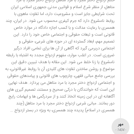
حکم ازدواج دختر مجرد با مرد متاهل ازدواج دختر مجرد با مرد
متاهل، از منظر شرع اسلام و قوانین مدنی جمهوری اسلامی ایران
تحت شرایطی جایز است و مشروعیت دارد، اما تفاوت ماهوی با
روابط نامشروع دارد که جرم کیفری محسوب می شود. در ایران، چند
همسری با رعایت عدالت و با کسب اجازه دادگاه در موارد خاص
قانونی است و تبعات حقوقی و اجتماعی خاص خود را دارد. این
تصمیم مهم، ابعاد گسترده ای در حوزه های شرعی، حقوقی و
اجتماعی دربرمی گیرد که آگاهی از آن ها برای تمامی افراد درگیر
ضروری است. در اغلب موارد، مفهوم ازدواج مجدد به اشتباه با رابطه
نامشروع یا زنا خلط می شود. این مقاله با هدف تبیین دقیق این
موضوع و روشن ساختن تفاوت های کلیدی آن با روابط غیرقانونی، به
بررسی جامع مبانی فقهی، چارچوب های قانونی و پیامدهای حقوقی
و اجتماعی ازدواج دختر مجرد با مرد متاهل می پردازد. هدف نهایی
این است که خوانندگان با درکی صحیح و مستند، تصمیم گیری های
آگاهانه ای در این زمینه اتخاذ کنند و از سردرگمی ها و ابهامات رایج
دور بمانند. مبانی شرعی ازدواج دختر مجرد با مرد متاهل (چند
همسری در اسلام) پدیده چند همسری، به ویژه در بستر ازدواج …
مهر
- 1404 -