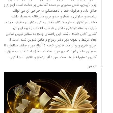
ابزار تأییدی، نقش محوری در صحه گذاشتن بر اصالت اسناد ازدواج و
طلاق دارد و هرگونه خطا یا ناهماهنگی در طراحی آن می تواند
پیامدهای حقوقی و اعتباری جدی برای دفترخانه به همراه داشته
باشد. سردفتران محترم، کارکنان دفاتر و حتی مشاوران حقوقی، باید با
ظرایف و استانداردهای حاکم بر طراحی، انتخاب و تهیه این مهر
آشنایی کامل داشته باشند. این راهنمای جامع به منظور تبیین تمامی
ابعاد مرتبط با نمونه مهر دفتر ازدواج و طلاق تدوین شده است؛ از
اجزای ضروری و الزامات قانونی گرفته تا انواع مهر و فرایند سفارش، تا
اطمینان حاصل شود که مهر مورد استفاده، دقیق، استاندارد و مطابق با
آخرین دستورالعمل ها است. مهر دفتر ازدواج و طلاق: نماد اعتبار …
21 مهر