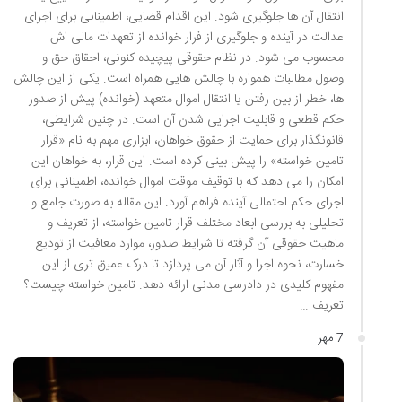
انتقال آن ها جلوگیری شود. این اقدام قضایی، اطمینانی برای اجرای
عدالت در آینده و جلوگیری از فرار خوانده از تعهدات مالی اش
محسوب می شود. در نظام حقوقی پیچیده کنونی، احقاق حق و
وصول مطالبات همواره با چالش هایی همراه است. یکی از این چالش
ها، خطر از بین رفتن یا انتقال اموال متعهد (خوانده) پیش از صدور
حکم قطعی و قابلیت اجرایی شدن آن است. در چنین شرایطی،
قانونگذار برای حمایت از حقوق خواهان، ابزاری مهم به نام «قرار
تامین خواسته» را پیش بینی کرده است. این قرار، به خواهان این
امکان را می دهد که با توقیف موقت اموال خوانده، اطمینانی برای
اجرای حکم احتمالی آینده فراهم آورد. این مقاله به صورت جامع و
تحلیلی به بررسی ابعاد مختلف قرار تامین خواسته، از تعریف و
ماهیت حقوقی آن گرفته تا شرایط صدور، موارد معافیت از تودیع
خسارت، نحوه اجرا و آثار آن می پردازد تا درک عمیق تری از این
مفهوم کلیدی در دادرسی مدنی ارائه دهد. تامین خواسته چیست؟
تعریف …
7 مهر