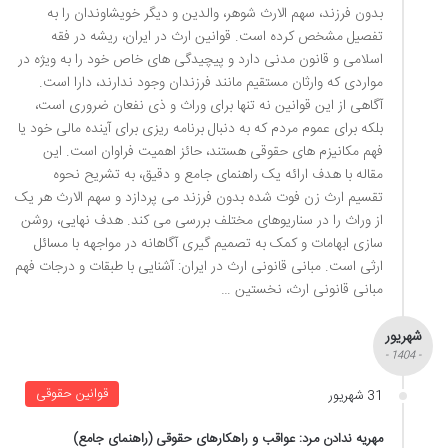
بدون فرزند، سهم الارث شوهر، والدین و دیگر خویشاوندان را به
تفصیل مشخص کرده است. قوانین ارث در ایران، ریشه در فقه
اسلامی و قانون مدنی دارد و پیچیدگی های خاص خود را به ویژه در
مواردی که وارثان مستقیم مانند فرزندان وجود ندارند، دارا است.
آگاهی از این قوانین نه تنها برای وراث و ذی نفعان ضروری است،
بلکه برای عموم مردم که به دنبال برنامه ریزی برای آینده مالی خود یا
فهم مکانیزم های حقوقی هستند، حائز اهمیت فراوان است. این
مقاله با هدف ارائه یک راهنمای جامع و دقیق، به تشریح نحوه
تقسیم ارث زن فوت شده بدون فرزند می پردازد و سهم الارث هر یک
از وراث را در سناریوهای مختلف بررسی می کند. هدف نهایی، روشن
سازی ابهامات و کمک به تصمیم گیری آگاهانه در مواجهه با مسائل
ارثی است. مبانی قانونی ارث در ایران: آشنایی با طبقات و درجات فهم
مبانی قانونی ارث، نخستین …
شهریور
- 1404 -
قوانین حقوقی
31 شهریور
مهریه ندادن مرد: عواقب و راهکارهای حقوقی (راهنمای جامع)