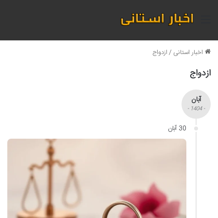
منو
اخبار استانی
/
ازدواج
ازدواج
آبان
- 1404 -
30 آبان