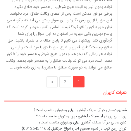
است که مرد وکالت طلاق را به زن بدهد. در این صورت، زن می
تواند بدون نیاز به اثبات هیچ شرطی، از همسر خود طلاق بگیرد.
برخی مواقع، ممکن است پس از اعطای وکالت طلاق، مرد بخواهد
این حق را از زن پس بگیرد و این سوال پیش می آید که چگونه می
توان حق طلاق را لغو کرد؟ تیم ما تمامی تلاش خود را کرده است که
پاسخ بهترین وکیل مهریه در اصفهان به این سوال را برای شما
گردآوری کند. پیشنهاد می کنیم تا پایان مقاله با ما همراه باشید. حق
طلاق چیست؟ طبق قانون و شرع، حق طلاق با مرد است و او می
تواند هر زمانی که بخواهد و بدون هیچ شرطی، همسر خود را طلاق
دهد. البته، مرد می تواند وکالت طلاق را به همسر خود بدهد. وکالت
طلاق می تواند به دو صورت مطلق یا مشروط به زن داده شود. …
»
2
1
نظرات کاربران
شقایق دوستی
در
آیا سینک آبشاری برای رستوران مناسب است؟
پریا عالی پور
در
آیا سینک آبشاری برای رستوران مناسب است؟
کیان عادلی
در
آیا سینک آبشاری برای رستوران مناسب است؟
توران زرین کوب
در
نحوه صحیح اجاره انواع جرثقیل {09126454165}