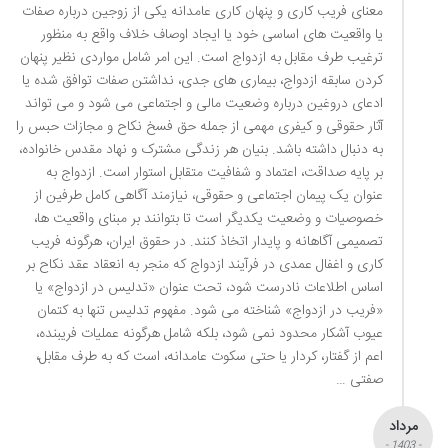
معنای فریب کاری و پنهان کاری عامدانه یکی از زوجین درباره صفات
یا واقعیت های اساسی خود یا ایجاد اوصاف خلاف واقع به منظور
ترغیب طرف مقابل به ازدواج است. این امر شامل مواردی نظیر پنهان
کردن سابقه ازدواج، بیماری های جدی، نداشتن صفات توافق شده یا
ادعای دروغین درباره وضعیت مالی و اجتماعی می شود و می تواند
آثار حقوقی و کیفری مهمی از جمله حق فسخ نکاح و مجازات حبس را
به دنبال داشته باشد. بنیان هر زندگی مشترک و نهاد مقدس خانواده،
بر پایه صداقت، اعتماد و شفافیت متقابل استوار است. ازدواج به
عنوان یک پیمان اجتماعی و حقوقی، نیازمند آگاهی کامل طرفین از
خصوصیات و وضعیت یکدیگر است تا بتوانند بر مبنای واقعیت ها،
تصمیمی آگاهانه و پایدار اتخاذ کنند. در حقوق ایران، هرگونه فریب
کاری و اغفال عمدی در فرآیند ازدواج که منجر به انعقاد عقد نکاح بر
اساس اطلاعات نادرست شود، تحت عنوان «تدلیس در ازدواج» یا
«فریب در ازدواج» شناخته می شود. مفهوم تدلیس تنها به کتمان
عیوب آشکار محدود نمی شود، بلکه شامل هرگونه عملیات فریبنده،
اعم از گفتار، کردار یا حتی سکوت عامدانه، است که به طرف مقابل،
صفتی …
مرداد
- 1403 -