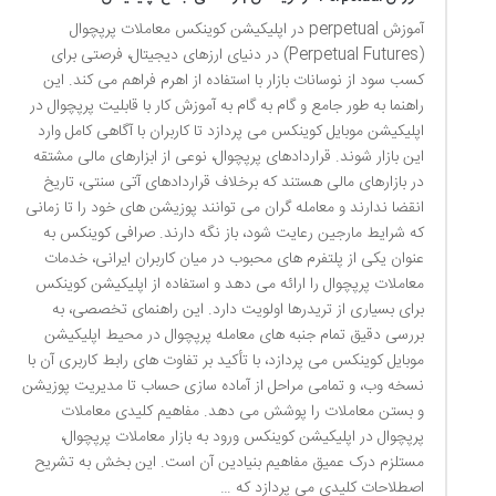
آموزش perpetual در اپلیکیشن کوینکس معاملات پرپچوال
(Perpetual Futures) در دنیای ارزهای دیجیتال، فرصتی برای
کسب سود از نوسانات بازار با استفاده از اهرم فراهم می کند. این
راهنما به طور جامع و گام به گام به آموزش کار با قابلیت پرپچوال در
اپلیکیشن موبایل کوینکس می پردازد تا کاربران با آگاهی کامل وارد
این بازار شوند. قراردادهای پرپچوال، نوعی از ابزارهای مالی مشتقه
در بازارهای مالی هستند که برخلاف قراردادهای آتی سنتی، تاریخ
انقضا ندارند و معامله گران می توانند پوزیشن های خود را تا زمانی
که شرایط مارجین رعایت شود، باز نگه دارند. صرافی کوینکس به
عنوان یکی از پلتفرم های محبوب در میان کاربران ایرانی، خدمات
معاملات پرپچوال را ارائه می دهد و استفاده از اپلیکیشن کوینکس
برای بسیاری از تریدرها اولویت دارد. این راهنمای تخصصی، به
بررسی دقیق تمام جنبه های معامله پرپچوال در محیط اپلیکیشن
موبایل کوینکس می پردازد، با تأکید بر تفاوت های رابط کاربری آن با
نسخه وب، و تمامی مراحل از آماده سازی حساب تا مدیریت پوزیشن
و بستن معاملات را پوشش می دهد. مفاهیم کلیدی معاملات
پرپچوال در اپلیکیشن کوینکس ورود به بازار معاملات پرپچوال،
مستلزم درک عمیق مفاهیم بنیادین آن است. این بخش به تشریح
اصطلاحات کلیدی می پردازد که …