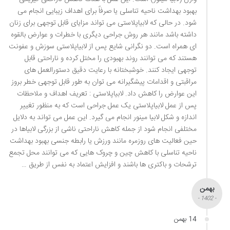
بهبود بهداشت ناحیه تناسلی یا صرفاً برای اهداف زیبایی انجام می
شود. در حالی که لابیاپلاستی می تواند مزایای قابل توجهی برای زنان
داشته باشد مانند هر روش جراحی دیگری با خطرات و عوارض بالقوه
ای همراه است. دو نگرانی شایع پس از لابیاپلاستی سوزش و عفونت
هستند که می توانند روند بهبودی را مختل کرده و ناراحتی قابل
توجهی ایجاد کنند. خوشبختانه با رعایت دقیق دستورالعمل های
مراقبتی و اقدامات پیشگیرانه می توان به طور قابل توجهی خطر بروز
این عوارض را کاهش داد. لابیاپلاستی : تعریف اهداف و ملاحظات
پس از عمل لابیاپلاستی یک عمل جراحی است که به منظور تغییر
اندازه و شکل لابیا مینور انجام می گیرد. این عمل می تواند به دلایل
مختلفی انجام شود از جمله کاهش ناراحتی ناشی از بزرگی لابیاها در
حین فعالیت های روزمره مانند ورزش یا رابطه جنسی بهبود بهداشت
ناحیه تناسلی با کاهش چین و چروک هایی که می توانند محل تجمع
ترشحات و باکتری ها باشند و افزایش اعتماد به نفس از طریق …
بهمن
- 1402 -
14 بهمن