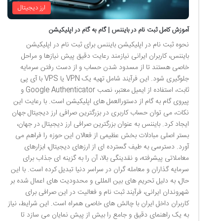
ارز دیجیتال
آموزش کامل ثبت نام در بایننس | گام به گام در اپلیکیشن
نحوه ثبت نام در اپلیکیشن بایننس برای ثبت نام در اپلیکیشن
بایننس، کاربران ایرانی نیازمند رعایت دقیق پیش نیازها و مراحل
خاصی هستند تا از مسدود شدن حساب و از دست رفتن سرمایه
جلوگیری شود. این فرآیند شامل تهیه یک VPN یا VPS با آی پی
ثابت، استفاده از ایمیل معتبر، نصب Google Authenticator و
پیروی گام به گام از دستورالعمل های اپلیکیشن است. با رعایت این
نکات، می توان حساب کاربری در بزرگترین صرافی ارز دیجیتال جهان
ایجاد کرد. بایننس به عنوان بزرگترین صرافی ارز دیجیتال در جهان،
بستر اصلی مبادلات بخش عظیمی از فعالان این حوزه را فراهم می
آورد. دسترسی به طیف گسترده ای از ارزهای دیجیتال، ابزارهای
معاملاتی پیشرفته، و نقدینگی بالا، آن را به گزینه ای جذاب برای
سرمایه گذاران و معامله گران در سراسر دنیا تبدیل کرده است. با این
حال، به دلیل تحریم های بین المللی و محدودیت های اعمال شده بر
شهروندان ایرانی، فرآیند ثبت نام و فعالیت در این صرافی برای
کاربران داخل ایران با چالش های خاصی همراه است. این شرایط، نیاز
به یک راهنمای دقیق و جامع را بیش از پیش نمایان می سازد تا