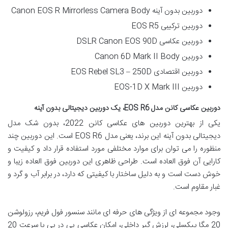
دوربین بدون آینه Canon EOS R Mirrorless Camera Body
دوربین ترکیبی EOS R5
دوربین عکاسی DSLR Canon EOS 90D
دوربین Canon 6D Mark II Body
دوربین اقتصادی EOS Rebel SL3 – 250D
دوربین EOS-1D X Mark III
دوربین عکاسی کانن مدل EOS R6، یک دوربین دیجیتالی بدون آینه
یکی از بهترین دوربین های عکاسی کانن 2022، بدون شک مدل
دیجیتالی بدون آینه این برند، یعنی مدل EOS R6 است. این دوربین چند
منظوره را می توان برای موارد مختلفی مورد استفاده قرار داد و کیفیت و
کارایی آن فوق العاده است. طراحی ظاهری این دوربین فوق العاده زیبا و
خوش دست است و به دلیل ساختار با کیفیتی که دارد، در برابر آب و گرد و
غبار مقاوم است.
وجود مجموعه ای از ویژگی های حرفه ای مانند سنسور فول فریم، رزولوشن
20 مگا پیکسلی، لرزش گیر داخلی، امکان عکاسی پی در پی با سرعت 20