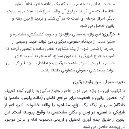
موجود، به این نتیجه می رسد که یک واقعه خاص قطعاً اتفاق
افتاده است، می گویند «وقوع آن واقعه احراز شده است». به عبارت
دیگر، احراز، مرحله ای است که در آن شک و تردید از بین رفته و
یقین حاصل می شود.
درگیری:
این واژه به معنای نزاع، زد و خورد، کشمکش، مشاجره و
ستیز است. از دیدگاه حقوقی، درگیری می تواند طیف وسیعی از
رفتارها را شامل شود؛ از یک مشاجره لفظی ساده و توهین گرفته تا
ضرب و جرح فیزیکی با یا بدون سلاح، که منجر به آسیب های
جسمی یا روحی شود. ماهیت درگیری، چه لفظی و چه فیزیکی، می
تواند پیامدهای حقوقی متفاوتی داشته باشد.
تعریف حقوقی احراز وقوع درگیری
با ترکیب این دو واژه، می توان «احراز وقوع درگیری» را این گونه تعریف
کرد:
حصول یقین و قطعیت برای مراجع قضایی (مانند پلیس، دادسرا یا
دادگاه) مبنی بر اینکه یک نزاع، مشاجره یا واقعه خشونت آمیز، اعم از
فیزیکی یا لفظی، در زمان و مکان مشخصی به وقوع پیوسته است.
این
یقین از طریق جمع آوری، تحلیل و ارزیابی مجموعه ادله و قرائن موجود
در پرونده حاصل می شود.