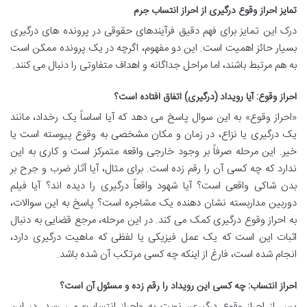
تمایز احراز وقوع درگیری از احراز انتساب جرم
درک این تمایز برای فهم دقیق فرآیندهای حقوقی در پرونده های درگیری
بسیار حائز اهمیت است. این دو مفهوم، اگرچه در یک پرونده ممکن است
به هم مرتبط باشند، اما مراحل جداگانه و اهداف متفاوتی را دنبال می کنند.
احراز وقوع: آیا رویداد (درگیری) اتفاق افتاده است؟
«احراز وقوع» به این سوال پاسخ می دهد که آیا اساساً یک رخداد، مانند
یک درگیری یا نزاع، در زمان و مکان مشخصی به وقوع پیوسته است یا
خیر. این مرحله صرفاً بر وجود خارجی واقعه متمرکز است و کاری به این
ندارد که چه کسی آن را رقم زده است. برای مثال، آیا آثار ضرب و جرح بر
بدن شاکی واقعی است؟ آیا شهود واقعاً درگیری را دیده اند؟ آیا فیلم
دوربین مداربسته نشان دهنده یک مشاجره است؟ پاسخ به این سوالات،
به احراز وقوع درگیری کمک می کند. در این مرحله، مرجع قضایی به دنبال
اثبات این است که یک عمل فیزیکی یا لفظی که ماهیت درگیری دارد،
انجام شده است، فارغ از اینکه چه کسی مرتکب آن شده باشد.
احراز انتساب: چه کسی این رویداد را رقم زده و مسئول آن است؟
پس از احراز وقوع درگیری، نوبت به «احراز انتساب» می رسد. در این