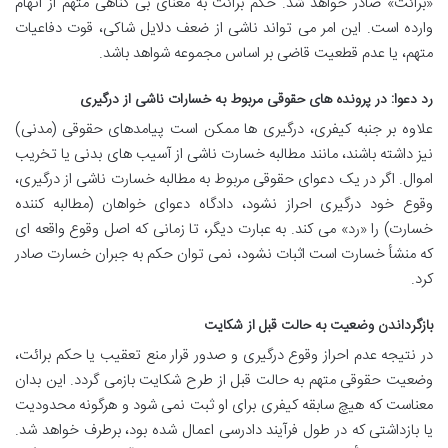
«برائت» صادر خواهد شد. حکم برائت به معنای بی گناهی متهم از اتهام
وارده است. این امر می تواند ناشی از ضعف دلایل شاکی، قوت دفاعیات
متهم، یا عدم قطعیت قاضی بر اساس مجموعه شواهد باشد.
رد دعوا: در پرونده های حقوقی مربوط به خسارات ناشی از درگیری
علاوه بر جنبه کیفری، درگیری ها ممکن است پیامدهای حقوقی (مدنی)
نیز داشته باشند، مانند مطالبه خسارت ناشی از آسیب های بدنی یا تخریب
اموال. اگر در یک دعوای حقوقی مربوط به مطالبه خسارت ناشی از درگیری،
وقوع خود درگیری احراز نشود، دادگاه دعوای خواهان (مطالبه کننده
خسارت) را «رد» می کند. به عبارت دیگر، تا زمانی که اصل وقوع واقعه ای
که منشأ خسارت است اثبات نشود، نمی توان حکم به جبران خسارت صادر
کرد.
بازگرداندن وضعیت به حالت قبل از شکایت
در نتیجه عدم احراز وقوع درگیری و صدور قرار منع تعقیب یا حکم برائت،
وضعیت حقوقی متهم به حالت قبل از طرح شکایت بازمی گردد. این بدان
معناست که هیچ سابقه کیفری برای او ثبت نمی شود و هرگونه محدودیت
یا بازداشتی که در طول فرآیند دادرسی اعمال شده بود، برطرف خواهد شد.