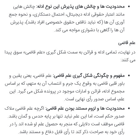
محدودیت ها و چالش های پذیرش این نوع ادله:
چالش هایی
مانند اعتبار حقوقی ادله دیجیتال، احتمال دستکاری، و نحوه جمع
آوری آن ها (که نباید ناقض حقوق خصوصی افراد باشد)، پذیرش
آن ها را گاهی با دشواری مواجه می کند.
علم قاضی
در نهایت، تمامی ادله و قرائن به سمت شکل گیری «علم قاضی» سوق پیدا
می کنند:
مفهوم و چگونگی شکل گیری علم قاضی:
علم قاضی، یعنی یقین و
باور قلبی قاضی به وقوع یک جرم و انتساب آن به متهم، که بر اساس
مجموع ادله، قرائن و امارات موجود در پرونده شکل می گیرد. این
علم، اساس صدور رأی نهایی است.
محدودیت ها و لزوم مستند بودن علم قاضی:
اگرچه علم قاضی ملاک
صدور حکم است، اما این علم نباید تنها بر پایه حدس و گمان باشد.
قاضی موظف است دلایلی که منجر به حصول علم او شده اند را در
رأی خود به صراحت ذکر کند تا رأی قابل دفاع و مستند باشد.