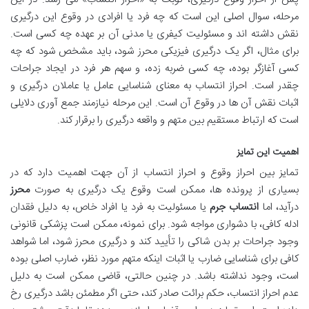
مرحله، سوال اصلی این است که چه فرد یا افرادی در وقوع این درگیری
نقش داشته اند و مسئولیت کیفری یا مدنی آن بر عهده چه کسی است.
برای مثال، اگر یک درگیری فیزیکی محرز شود، باید مشخص شود که چه
کسی آغازگر بوده، چه کسی ضربه زده، و سهم هر فرد در ایجاد جراحات
چقدر است. احراز انتساب به معنای شناسایی عامل یا عاملان درگیری و
اثبات نقش آن ها در وقوع آن است. این مرحله نیازمند جمع آوری دلایلی
است که ارتباط مستقیم بین متهم و واقعه درگیری را برقرار کند.
اهمیت این تمایز
تمایز بین احراز وقوع و احراز انتساب از آن جهت اهمیت دارد که در
بسیاری از پرونده ها، ممکن است وقوع یک درگیری به صورت
محرز
درآید، اما
انتساب جرم
یا مسئولیت به فرد یا افراد خاص، به دلیل فقدان
ادله کافی، با دشواری مواجه شود. برای نمونه، ممکن است پزشکی قانونی
وجود جراحات بر بدن شاکی را تأیید کند و درگیری محرز شود، اما شواهد
کافی برای شناسایی ضارب یا اثبات اینکه متهم مورد نظر، ضارب اصلی بوده
است، وجود نداشته باشد. در چنین حالتی، قاضی ممکن است به دلیل
عدم احراز انتساب، حکم برائت صادر کند، حتی اگر مطمئن باشد درگیری رخ