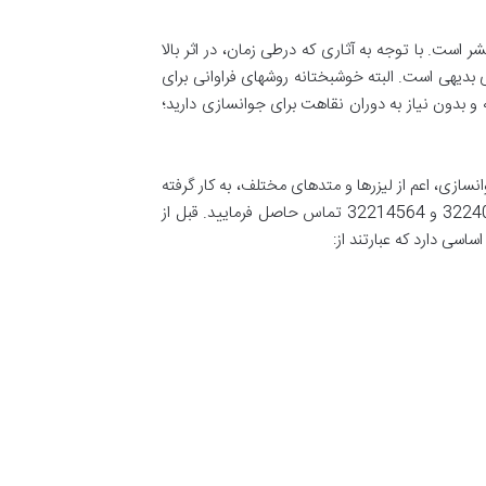
است. با توجه به آثاری که درطی زمان، در اثر بالا
دیهی است. البته خوشبختانه روشهای فراوانی برای
 و بدون نیاز به دوران نقاهت برای جوانسازی دارید؛
ازی، اعم از لیزرها و متدهای مختلف، به کار گرفته
می‌ شود؛ تا پوستی شاداب و با طراوت را به شما هدیه نماید. لطفاً جهت هماهنگی و کسب اطلاعات بیشتر با شماره های 8 – 32240827 و 32214564 تماس حاصل فرمایید. قبل از
ی دارد که عبارتند از: