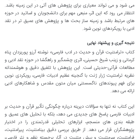
می شود و می تواند معیاری برای پژوهش های آتی در این زمینه باشد.
انتظار می رود که این اثر، منبعی مهم برای دانشجویان و اساتید در حوزه
های مرتبط باشد و زمینه ساز بحث ها و پژوهش های عمیق تر در نقد
ادبی با رویکردهای نوین شود.
نتیجه گیری و پیشنهاد نهایی
کتاب «ترامتنیت قرآن و حدیث در ادب فارسی» نوشته آرزو پوریزدان پناه
کرمانی و زینب شیخ حسینی، اثری چشمگیر و راهگشا در حوزه نقد ادبی و
مطالعات قرآنی-حدیثی است. این پژوهش با تلفیق دقیق و هوشمندانه
نظریه ترامتنیت ژرار ژنت با گنجینه عظیم ادبیات فارسی، رویکردی نوین
برای فهم پیوندهای ناگسستنی میان متون مقدس و شاهکارهای ادبی
ارائه می دهد.
این کتاب نه تنها به سؤالات دیرینه درباره چگونگی تأثیر قرآن و حدیث بر
ادبیات فارسی پاسخ های جدیدی می دهد، بلکه با تحلیل های عمیق و
طبقه بندی های منسجم، ابزارهای تحلیلی قدرتمندی را در اختیار
پژوهشگران قرار می دهد. از طریق بررسی دقیق بینامتنیت، پیرامتنیت،
فرامتنیت، سرمتنیت و بیش متنیت در آثار برجسته نظم و نثر فارسی،