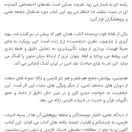
رشته ای به شمار می رود. هرچند ممکن است نقدهای اختصاصی گسترده
ای در دست نباشد، اما انتظار می رود این کتاب مورد استقبال جامعه علمی
و پژوهشگران قرار گیرد.
یکی از نقاط قوت برجسته کتاب، همان طور که پیش تر نیز اشاره شد، بهره
گیری از چارچوب نظری «ترامتنیت» ژرار ژنت است. این رویکرد، به جای
صرفاً فهرست برداری از موارد تأثیرپذیری، به تحلیل دقیق و طبقه بندی
این روابط می پردازد و ابعاد پنهان تری از ارتباط میان متون را آشکار می
سازد. این امر به غنای مباحث نقد ادبی در ایران کمک شایانی می کند.
همچنین، پوشش جامع هم شعر و هم نثر فارسی و ارائه نمونه های متعدد
از دوران های مختلف ادبی، از دیگر ویژگی های مثبت این اثر است. این
جامعیت، به خواننده دیدی کلی و در عین حال دقیق از دامنه و عمق
تأثیرات قرآن و حدیث در ادبیات فارسی ارائه می دهد.
از دیدگاه علمی، اعتبار نویسندگان و سابقه پژوهشی آن ها در زمینه ادبیات
فارسی، به استحکام و قابلیت اعتماد یافته های کتاب می افزاید. این کتاب،
گامی رو به جلو در مطالعات تطبیقی ادبیات فارسی و متون دینی محسوب