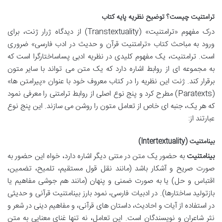
ترامتنیت چیست؟ توضیح نظریه پایه کتاب
درک مفهوم «ترامتنیت» (Transtextuality) از دیدگاه ژرار ژنت، برای
ورود به مباحث کتاب «ترامتنیت قرآن و حدیث در ادب فارسی» ضروری
است. ترامتنیت، یک مفهوم کلیدی در نظریه ادبی پساساختارگرا است که
به مجموعه ای از روابط اشاره دارد که یک متن می تواند با سایر متون
برقرار کند. ژنت این نظریه را در کتاب معروف خود با عنوان «پیرامتن ها»
(Paratexts) مطرح کرد و پنج نوع اصلی از روابط ترامتنی را معرفی نمود
که هر یک، جنبه ای خاص از تعامل متون را روشن می سازند. این پنج نوع
عبارتند از:
بینامتنیت (Intertextuality)
بینامتنیت
به حضور یک متن در متنی دیگر اشاره دارد، خواه این حضور به
صورت صریح و آشکار باشد (مانند نقل قول مستقیم، تلمیح، تضمین،
اقتباس و حل) یا به صورت ضمنی و پنهان (مانند هم جوشی مفاهیم یا
بازتولید ساختارها). در ادبیات فارسی، نمود بارز بینامتنیت قرآنی و حدیثی
در استفاده از آیات و احادیث، داستان های قرآنی، و مفاهیم دینی در شعر و
نثر شاعران و نویسندگان است. این تعامل، نه تنها غنای معنایی به متن