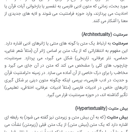
مورد بحث، زمانی که متون ادبی فارسی به تفسیر یا بازخوانی آیات قرآن یا
احادیث می پردازند، وارد حوزه فرامتنیت می شوند و لایه های جدیدی از
معنا را آشکار می کنند.
سرمتنیت (Architextuality)
سرمتنیت
به ارتباط یک متن با گونه های متنی یا ژانرهای ادبی اشاره دارد.
این مفهوم به انتظاراتی که از یک متن بر اساس ژانر آن (مثلاً شعر غنایی،
حماسی، نثر عرفانی، تاریخی) شکل می گیرد، می پردازد. سرمتنیت،
چارچوب های کلی را مشخص می کند که متن در آن جای می گیرد و
مخاطب را برای درک خاصی از آن آماده می سازد. در زمینه «ترامتنیت قرآن
و حدیث در ادب فارسی»، بررسی اینکه چگونه متون دینی بر شکل گیری
ژانرهای خاص در ادبیات فارسی (مثلاً ادبیات عرفانی، اخلاقی، تعلیمی)
تأثیر گذاشته اند، در حوزه سرمتنیت قرار می گیرد.
بیش متنیت (Hypertextuality)
بیش متنیت
(که به آن بیش متن و زیرمتن نیز گفته می شود) به رابطه ای
اشاره دارد که یک متن (بیش متن) از یک متن قبلی (زیرمتن) نشأت می