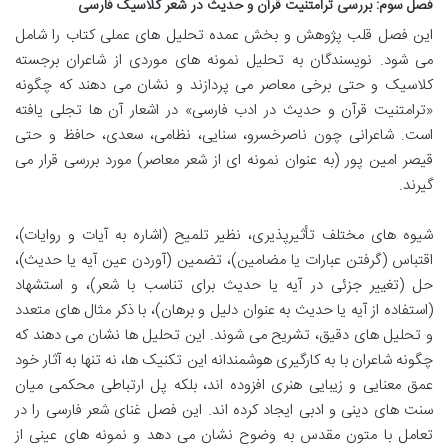
فصل سوم: بررسی ترامتنیت قرآن و حدیث در شعر کلاسیک فارسی
این فصل قلب پژوهش و بخش عمده تحلیل های عملی کتاب را شامل
می شود. نویسندگان به تحلیل نمونه های موردی از شاعران برجسته
کلاسیک و حتی برخی معاصر می پردازند و نشان می دهند که چگونه
«ترامتنیت قرآن و حدیث در ادب فارسی» در اشعار آن ها تجلی یافته
است. شاعرانی چون ناصرخسرو، سنایی، نظامی، سعدی، حافظ و حتی
قیصر امین پور (به عنوان نمونه ای از شعر معاصر) مورد بررسی قرار می
گیرند.
شیوه های مختلف تأثیرپذیری، نظیر تلمیح (اشاره به آیات و روایات)،
اقتباس (گرفتن عبارات یا مضامین)، تضمین (آوردن عین آیه یا حدیث)،
حل (تغییر جزئی در آیه یا حدیث برای تناسب با شعر)، و استشهاد
(استفاده از آیه یا حدیث به عنوان دلیل و برهان)، با ذکر مثال های متعدد
و تحلیل های دقیق، تشریح می شوند. این تحلیل ها نشان می دهند که
چگونه شاعران با به کارگیری هوشمندانه این تکنیک ها، نه تنها به آثار خود
عمق معنایی و زیبایی هنری افزوده اند، بلکه پل ارتباطی محکمی میان
سنت های دینی و ادبی ایجاد کرده اند. این فصل غنای شعر فارسی را در
تعامل با متون مقدس به وضوح نشان می دهد و نمونه های عینی از