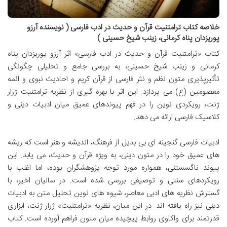
خلاصه کتاب ترامتنیت قرآن و حدیث در ادب فارسی ( نویسنده آرزو
پوریزدان پناه کرمانی، زینب شیخ حسینی )
کتاب «ترامتنیت قرآن و حدیث در ادب فارسی» اثر آرزو پوریزدان پناه
کرمانی و زینب شیخ حسینی، به بررسی جامع و تحلیلی چگونگی
تأثیرپذیری متون نظم و نثر فارسی از قرآن کریم و احادیث نبوی و ائمه
معصومین (ع) می پردازد. این اثر با بهره گیری از نظریه ترامتنیت ژرار
ژنت، رویکردی نوین را در فهم پیوندهای عمیق میان ادبیات دینی و
کلاسیک فارسی ارائه می دهد.
ادبیات فارسی گنجینه ای بی بدیل از فرهنگ، اندیشه و هنر است که ریشه
های عمیق خود را در متون دینی، به ویژه قرآن و حدیث، می یابد. این
پیوند ناگسستنی، همواره مورد توجه پژوهشگران بوده، اما اغلب با
رویکردهای سنتی و توصیفی بررسی شده است. در سالیان اخیر، با
گسترش نظریه های ادبی معاصر، شیوه های نوین تحلیل متن به ادبیات
دینی نیز راه یافته اند. در این میان، نظریه «ترامتنیت» ژرار ژنت، ابزاری
قدرتمند برای واکاوی روابط پیچیده میان متون فراهم آورده است. کتاب