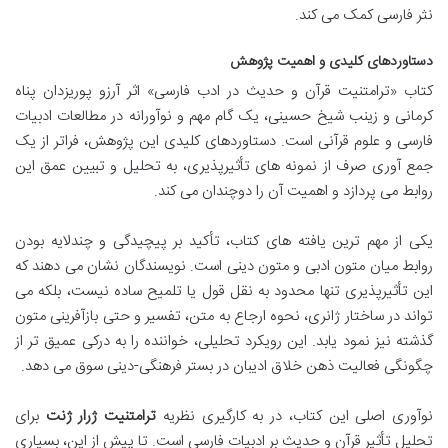
نثر فارسی کمک می کند.
دستاوردهای کلیدی و اهمیت پژوهش
کتاب «ترامتنیت قرآن و حدیث در ادب فارسی» اثر آرزو پوریزدان پناه
کرمانی و زینب شیخ حسینی، یک گام مهم و نوآورانه در مطالعات ادبیات
فارسی و علوم قرآنی است. دستاوردهای کلیدی این پژوهش، فراتر از یک
جمع آوری صرف از نمونه های تأثیرپذیری، به تحلیل و تبیین عمق این
روابط می پردازد و اهمیت آن را دوچندان می کند.
یکی از مهم ترین یافته های کتاب، تأکید بر پیچیدگی و چندلایه بودن
روابط میان متون ادبی و متون دینی است. نویسندگان نشان می دهند که
این تأثیرپذیری تنها محدود به نقل قول یا تلمیح ساده نیست، بلکه می
تواند در ساختار ژانری، نحوه ارجاع به متن، تفسیر و حتی بازآفرینی متون
گذشته نیز نمود یابد. این رویکرد تحلیلی، خواننده را به درکی عمیق تر از
چگونگی فعالیت ذهن خلاق ادیبان در بستر فرهنگی-دینی سوق می دهد.
نوآوری اصلی این کتاب، در به کارگیری نظریه
ترامتنیت ژرار ژنت
برای
تحلیل تأثیر قرآن و حدیث بر ادبیات فارسی است. تا پیش از این، بسیاری