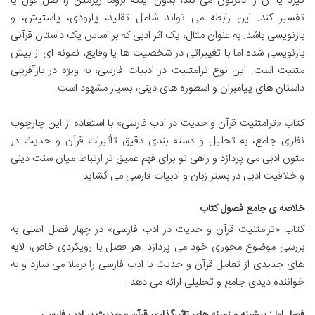
گیرد یا آن را دگرگون می کند، بدون اینکه لزوماً زیرمتن را نقل قول یا
تفسیر کند. این رابطه می تواند شامل تقلید، پارودی، پاستیش، و
بازنویسی باشد. به عنوان مثال، یک اثر ادبی که بر اساس یک داستان قرآنی
بازنویسی شده اما با تغییراتی در شخصیت ها یا وقایع، نمونه ای از بیش
متنیت است. این نوع ترامتنیت در ادبیات فارسی، به ویژه در بازآفرینی
داستان های پیامبران و اسطوره های دینی، بسیار مشهود است.
کتاب «ترامتنیت قرآن و حدیث در ادب فارسی» با استفاده از این چارچوب
نظری جامع، به تحلیل و دسته بندی دقیق تأثیرات قرآن و حدیث در
متون ادبی می پردازد و راهی نو برای فهم عمیق تر ارتباط میان سنت دینی
و خلاقیت ادبی در بستر زبان و ادبیات فارسی می گشاید.
خلاصه ی جامع فصول کتاب
کتاب «ترامتنیت قرآن و حدیث در ادب فارسی» در چهار فصل اصلی به
بررسی موضوع محوری خود می پردازد. هر فصل با رویکردی خاص، لایه
های جدیدی از تعامل قرآن و حدیث با ادب فارسی را برملا می سازد و به
خواننده دیدی جامع و تحلیلی ارائه می دهد.
فصل اول: پیشینه و زمینه های تاثیرگذاری قرآن و حدیث بر ادب فارسی