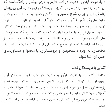
«ترامتنیت قرآن و حدیث در ادب فارسی» اثری پیشرو و راهگشاست که
این دو حوزه مهم را در هم می آمیزد. نویسندگان این کتاب،
آرزو پوریزدان
پناه کرمانی
و
زینب شیخ حسینی
، با نگاهی دقیق و تحلیلی، تأثیرات و
جلوه های گوناگون قرآن و حدیث را در آثار نظم و نثر فارسی، از منظری
نوین و بر پایه اصول نظریه ترامتنیت بررسی کرده اند. این پژوهش نه تنها
به درک عمیق تر از میراث ادبی ایران کمک می کند، بلکه راهگشای پژوهش
های آتی در حوزه نقد ادبی و مطالعات بین رشته ای خواهد بود. هدف از
این مقاله، ارائه خلاصه ای جامع و تحلیلی از این کتاب ارزشمند است تا
مخاطبان، به ویژه دانشجویان و پژوهشگران، با محتوا و دستاوردهای
اصلی آن آشنا شوند.
آشنایی با نویسندگان کتاب
مؤلفان کتاب «ترامتنیت قرآن و حدیث در ادب فارسی»، دکتر آرزو
پوریزدان پناه کرمانی و دکتر زینب شیخ حسینی، از اساتید برجسته و
پژوهشگران فعال در حوزه زبان و ادبیات فارسی هستند که سوابق علمی و
آموزشی درخشانی دارند. اعتبار علمی و تخصص این دو نویسنده، پشتوانه
ای مستحکم برای رویکرد تحلیلی و عمق پژوهشی ارائه شده در این کتاب
است.