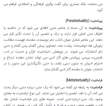
می بخشد، بلکه بستری برای گفت وگوی فرهنگی و اعتقادی فراهم می
آورد.
پیرامتنیت (Paratextuality)
پیرامتنیت
به آن دسته از عناصر متنی اطلاق می شود که در حاشیه یا
اطراف متن اصلی قرار دارند و درک و تفسیر آن را تحت تأثیر قرار می
دهند. این عناصر شامل عنوان کتاب، نام نویسنده، مقدمه، فهرست مطالب،
پاورقی ها، توضیحات پشت جلد، تصاویر، پیش گفتار، پس گفتار و حتی
نام انتشارات می شوند. در پژوهش «ترامتنیت قرآن و حدیث در ادب
فارسی»، بررسی پیرامتن های آثار ادبی می تواند نشان دهنده ارجاع و
احترام ادیبان به متون دینی باشد، یا حتی تأثیرگذاری این متون را در
انتخاب عنوان یا مقدمه آثار ادبی آشکار سازد.
فرامتنیت (Metatextuality)
فرامتنیت
به رابطه ای گفته می شود که یک متن درباره متنی دیگر بحث
می کند، آن را نقد، تفسیر یا تحلیل می نماید. این نوع ترامتنیت به معنای
وجود یک متن-درباره-متن است. نمونه های بارز فرامتنیت شامل نقد
ادبی، تفاسیر متون دینی، و شرح و تأویل آثار ادبی می شوند. در کتاب