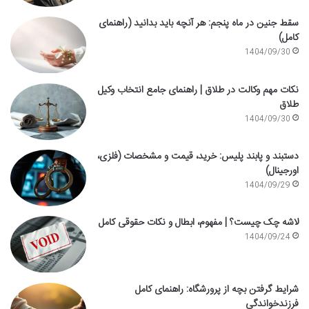
سقط جنین در ماه پنجم: هر آنچه باید بدانید (راهنمای
کامل)
1404/09/30
نکات مهم وکالت در طلاق | راهنمای جامع انتخاب وکیل
طلاق
1404/09/30
دستبند و پابند پلیس: خرید، قیمت و مشخصات (فلزی،
اورجینال)
1404/09/29
لاشه چک چیست؟ | مفهوم، ابطال و نکات حقوقی کامل
1404/09/24
شرایط گرفتن بچه از پرورشگاه: راهنمای کامل
فرزندخواندگی