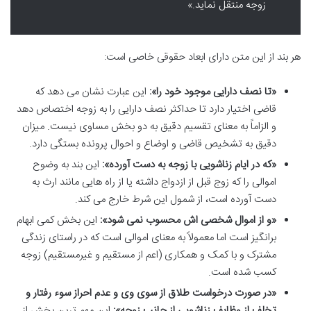
زوجه منتقل نماید.»
هر بند از این متن دارای ابعاد حقوقی خاصی است:
«تا نصف دارایی موجود خود را»:
این عبارت نشان می دهد که
قاضی اختیار دارد تا حداکثر نصف دارایی را به زوجه اختصاص دهد
و الزاماً به معنای تقسیم دقیق به دو بخش مساوی نیست. میزان
دقیق به تشخیص قاضی و اوضاع و احوال پرونده بستگی دارد.
«که در ایام زناشویی با زوجه به دست آورده»:
این بند به وضوح
اموالی را که زوج قبل از ازدواج داشته یا از راه هایی مانند ارث به
دست آورده است، از شمول این شرط خارج می کند.
«و از اموال شخصی اش محسوب نمی شود»:
این بخش کمی ابهام
برانگیز است اما معمولاً به معنای اموالی است که در راستای زندگی
مشترک و با کمک و همکاری (اعم از مستقیم و غیرمستقیم) زوجه
کسب شده است.
«در صورت درخواست طلاق از سوی وی و عدم احراز سوء رفتار و
تخلف از وظایف زناشویی از جانب زوجه»:
این مهم ترین بخش از