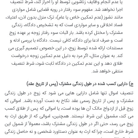
یا عدم انجام وظایف زناشویی توسط او را احراز کند، شرط تنصیف
اجرا نخواهد شد. مفهوم سوء رفتار در رویه قضایی شامل مواردی
مانند نشوز (عدم تمکین خاص یا عام)، ترک منزل بدون اذن، اعتیاد،
فساد اخلاقی و سایر مواردی است که به تشخیص دادگاه، زندگی
مشترک را مختل کرده باشد. بار اثبات سوء رفتار زوجه بر عهده زوج
است و صرف ادعا برای دادگاه کافی نیست. دادگاه با بررسی ادله و
مستندات ارائه شده توسط زوج، در این خصوص تصمیم گیری می
کند. به عنوان مثال، اگر مرد به دلیل عدم تمکین زوجه درخواست
طلاق دهد و این عدم تمکین در دادگاه ثابت شود، شرط تنصیف
منتفی خواهد شد.
ج) دارایی کسب شده در طول زندگی مشترک (پس از تاریخ عقد)
تنصیف اموال تنها شامل دارایی هایی می شود که زوج در طول زندگی
مشترک و پس از تاریخ رسمی عقد نکاح به دست آورده باشد. اموالی که
زوج قبل از ازدواج مالک آن ها بوده است، یا اموالی که پس از طلاق کسب
می کند، مشمول این شرط نیستند. همچنین، اموالی که از طریق ارث به
زوج می رسد، حتی اگر در طول زندگی مشترک باشد، معمولاً از شمول این
شرط خارج است، چرا که ارث به عنوان دستاورد شخصی و نه حاصل زندگی