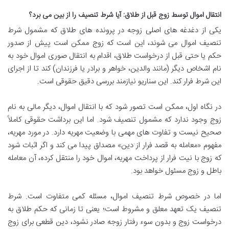
انتقال اموال توسط زوج قبل از طلاق: آیا شرط تنصیف را از بین می برد؟
یکی از دغدغه های اصلی زوجه در پرونده های طلاق که مشمول شرط
تنصیف اموال می شوند، این است که زوج ممکن است پیش از صدور
حکم یا حتی قبل از درخواست طلاق، اقدام به انتقال صوری اموال خود به
نام اشخاص دیگر (مانند والدین، خواهر و برادر یا فرزندان) کند تا از اجرای
این شرط فرار کند. این سناریو نیازمند بررسی دقیق حقوقی است.
در نگاه اول، ممکن است تصور شود که با انتقال اموال، دیگر مالی به نام
زوج وجود ندارد که مشمول تنصیف شود. اما این برداشت حقوقی کاملاً
صحیح نیست و تفاوت های مهمی با وضعیت مهریه دارد. در مورد مهریه،
مفهوم «معامله به قصد فرار از دین» مصداق پیدا می کند و اگر اثبات شود
که زوج با نیت فرار از پرداخت مهریه، اموال خود را منتقل کرده، آن معامله
باطل و زوج مسئول خواهد بود.
اما در خصوص شرط تنصیف اموال، مسئله کمی متفاوت است. شرط
تنصیف یک تعهد معلق و مشروط است؛ یعنی تا زمانی که حکم طلاق به
درخواست زوج و بدون سوء رفتار زوجه صادر نشود، دین قطعی برای زوج