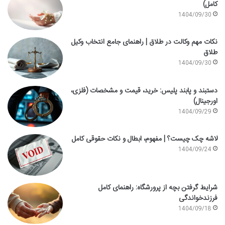
کامل)
1404/09/30
نکات مهم وکالت در طلاق | راهنمای جامع انتخاب وکیل
طلاق
1404/09/30
دستبند و پابند پلیس: خرید، قیمت و مشخصات (فلزی،
اورجینال)
1404/09/29
لاشه چک چیست؟ | مفهوم، ابطال و نکات حقوقی کامل
1404/09/24
شرایط گرفتن بچه از پرورشگاه: راهنمای کامل
فرزندخواندگی
1404/09/18