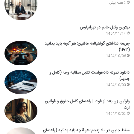
2 هفته پیش
بهترین وکیل خانم در تهرانپارس
1404/11/14
جریمه نداشتن گواهینامه ماشین: هر آنچه باید بدانید
(۱۴۰۳)
1404/10/06
دانلود نمونه دادخواست تقابل مطالبه وجه (کامل و
جدید)
1404/10/03
وارثین زن بعد از فوت | راهنمای کامل حقوق و قوانین
ارث
1404/10/02
سقط جنین در ماه پنجم: هر آنچه باید بدانید (راهنمای