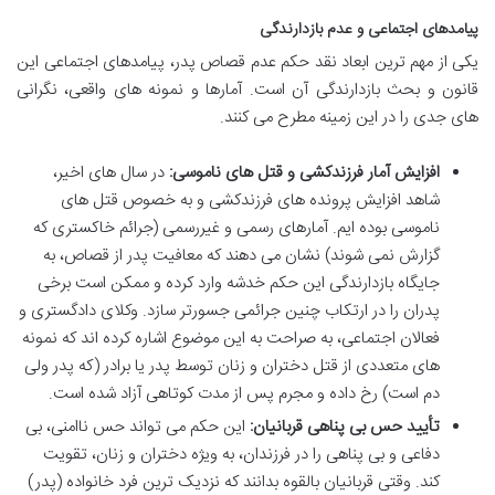
پیامدهای اجتماعی و عدم بازدارندگی
یکی از مهم ترین ابعاد نقد حکم عدم قصاص پدر، پیامدهای اجتماعی این
قانون و بحث بازدارندگی آن است. آمارها و نمونه های واقعی، نگرانی
های جدی را در این زمینه مطرح می کنند.
افزایش آمار فرزندکشی و قتل های ناموسی:
در سال های اخیر،
شاهد افزایش پرونده های فرزندکشی و به خصوص قتل های
ناموسی بوده ایم. آمارهای رسمی و غیررسمی (جرائم خاکستری که
گزارش نمی شوند) نشان می دهند که معافیت پدر از قصاص، به
جایگاه بازدارندگی این حکم خدشه وارد کرده و ممکن است برخی
پدران را در ارتکاب چنین جرائمی جسورتر سازد. وکلای دادگستری و
فعالان اجتماعی، به صراحت به این موضوع اشاره کرده اند که نمونه
های متعددی از قتل دختران و زنان توسط پدر یا برادر (که پدر ولی
دم است) رخ داده و مجرم پس از مدت کوتاهی آزاد شده است.
تأیید حس بی پناهی قربانیان:
این حکم می تواند حس ناامنی، بی
دفاعی و بی پناهی را در فرزندان، به ویژه دختران و زنان، تقویت
کند. وقتی قربانیان بالقوه بدانند که نزدیک ترین فرد خانواده (پدر)