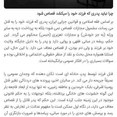
چرا نباید پدری که فرزند خود را میکشد قصاص شود
بر اساس فقه اسلامی و قوانین جزایی ایران، پدری که فرزند خود را به قتل
می رساند، مشمول مجازات قصاص نمی شود؛ بلکه به پرداخت دیه به سایر
ورثه (به جز خودش) و مجازات تعزیری (حبس) محکوم می گردد. این
حکم، ریشه در مبانی فقهی و روایی دارد و پدر را به دلیل جایگاه ولایت
خود بر فرزند و ولی دم بودن، از قصاص معاف می دارد. با این حال، این
استثنا همواره محل بحث و نقد از منظر حقوقی، اجتماعی و اخلاقی بوده و
سوالات بسیاری را در افکار عمومی برانگیخته است.
قتل فرزند توسط پدر، حادثه ای است تکان دهنده که وجدان عمومی را
عمیقاً جریحه دار می کند. در سالیان اخیر، پرونده های دردناکی نظیر قتل
رومینا اشرفی، بابک خرمدین و عاطفه زغیبی، نه تنها پرده از ابعاد فاجعه بار
این گونه خشونت های خانگی برداشته، بلکه توجهات را به حکم قانونی
موجود در این زمینه جلب کرده است. این حکم که پدر قاتل را از قصاص
معاف می دارد، در نگاه اول ممکن است با مفهوم عدالت در تعارض به نظر
رسد و پرسش های جدی را در مورد مبانی، پیامدها و ضرورت بازنگری آن