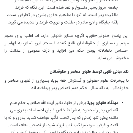
صاحب بذر و مادر را به زمین تشبیه می کنند که این تشبیه، در
جامعه امروز بسیار منسوخ و نقد شده است. این نگاه که فرزند
مالکیت پدر است، نه تنها با مفاهیم حقوق بشری در تعارض است،
بلکه جایگاه والای مادر در خلقت و تربیت فرزند را نادیده می گیرد.
این پاسخ حقوقی-فقهی، اگرچه مبنای قانونی دارد، اما اغلب برای عموم
مردم و بسیاری از حقوقدانان قانع کننده نیست. این تمایز، به ابهام و
احساس ناعادلانه بودن حکم می افزاید و درک عمومی از عدالت را
مخدوش می سازد.
نقد مبانی فقهی توسط فقهای معاصر و حقوقدانان
با پیشرفت علوم حقوقی و گسترش فقه پویا، بسیاری از فقهای معاصر و
حقوقدانان به نقد مبانی حکم عدم قصاص پدر پرداخته اند:
دیدگاه فقهای پویا:
برخی از فقها، نظیر آیت الله صانعی، حکم عدم
قصاص پدر را محدود به شرایط خاص غلیان احساسات پدری می
دانند؛ یعنی تنها زمانی که پدر تحت تأثیر عواطف شدید پدری و نه با
قصد و غرض سوء، مرتکب قتل فرزند شود، از قصاص معاف است.
حتی در این حالت نیز، این دیدگاه با اصول کلی حقوق کیفری که