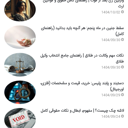
وارثین زن بعد از فوت | راهنمای کامل حقوق و قوانین
ارث
1404/10/02
سقط جنین در ماه پنجم: هر آنچه باید بدانید (راهنمای
کامل)
1404/09/30
نکات مهم وکالت در طلاق | راهنمای جامع انتخاب وکیل
طلاق
1404/09/30
دستبند و پابند پلیس: خرید، قیمت و مشخصات (فلزی،
اورجینال)
1404/09/29
لاشه چک چیست؟ | مفهوم، ابطال و نکات حقوقی کامل
1404/09/24