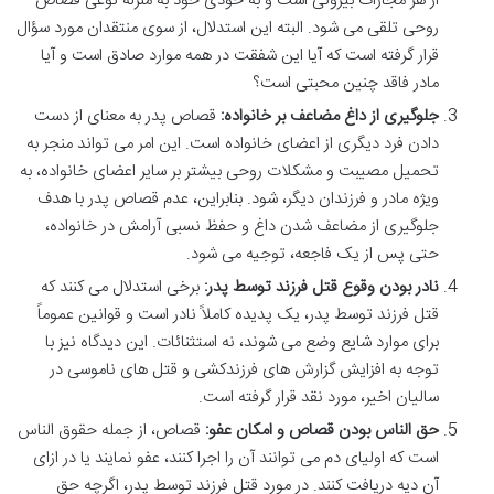
از هر مجازات بیرونی است و به خودی خود به منزله نوعی قصاص
روحی تلقی می شود. البته این استدلال، از سوی منتقدان مورد سؤال
قرار گرفته است که آیا این شفقت در همه موارد صادق است و آیا
مادر فاقد چنین محبتی است؟
جلوگیری از داغ مضاعف بر خانواده:
قصاص پدر به معنای از دست
دادن فرد دیگری از اعضای خانواده است. این امر می تواند منجر به
تحمیل مصیبت و مشکلات روحی بیشتر بر سایر اعضای خانواده، به
ویژه مادر و فرزندان دیگر، شود. بنابراین، عدم قصاص پدر با هدف
جلوگیری از مضاعف شدن داغ و حفظ نسبی آرامش در خانواده،
حتی پس از یک فاجعه، توجیه می شود.
نادر بودن وقوع قتل فرزند توسط پدر:
برخی استدلال می کنند که
قتل فرزند توسط پدر، یک پدیده کاملاً نادر است و قوانین عموماً
برای موارد شایع وضع می شوند، نه استثنائات. این دیدگاه نیز با
توجه به افزایش گزارش های فرزندکشی و قتل های ناموسی در
سالیان اخیر، مورد نقد قرار گرفته است.
حق الناس بودن قصاص و امکان عفو:
قصاص، از جمله حقوق الناس
است که اولیای دم می توانند آن را اجرا کنند، عفو نمایند یا در ازای
آن دیه دریافت کنند. در مورد قتل فرزند توسط پدر، اگرچه حق