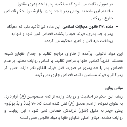
در صورتی ثابت می شود که مرتکب، پدر یا جد پدری مقتول
نباشد». این ماده به روشنی پدر یا جد پدری را از شمول حکم قصاص
خارج می کند.
ماده ۳۰۹ قانون مجازات اسلامی:
این ماده نیز تأکید دارد که «هرگاه
پدر یا جد پدری، فرزند خود را بکشد، قصاص نمی شود و تنها به
پرداخت دیه قتل و تعزیر محکوم می گردد».
این مواد قانونی، برآمده از فتاوای مراجع تقلید و اجماع فقهای شیعه
هستند. تقریباً تمامی فقها و مراجع تقلید، بر اساس روایات معتبر، بر عدم
قصاص پدر یا جد پدری در صورت قتل فرزند اتفاق نظر دارند. حتی اگر
پدر کافر و فرزند مسلمان باشد، قصاص جاری نمی گردد.
مبانی روایی
ریشه این حکم در احادیث و روایات وارده از ائمه معصومین (ع) قرار دارد.
به عنوان نمونه، از امام صادق (ع) نقل شده است که: «لا یُقادُ والِدٌ بِوَلَدِهِ»
یعنی «پدر به دلیل (قتل) فرزندش قصاص نمی شود.» این روایت و
روایات مشابه، مبنای اصلی فتاوای فقها و مواد قانونی فعلی است.