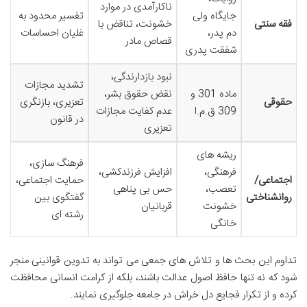
ناکارآمدی در موارد
جایگاه ولی
تفسیر محدود به
فقه سنتی
خشونت، تناقض با
دم پدر،
غلیان احساسات
قصاص مادر
شفقت پدری
نبود بازدارندگی،
تشدید مجازات
ماده 301 و
نقض حقوق بشر،
حقوقی
تعزیری، بازنگری
309 ق.م.ا
عدم کفایت مجازات
در قانون
تعزیری
ریشه های
فرهنگ سازی،
فرهنگی،
افزایش فرزندکشی،
اجتماعی/
حمایت اجتماعی،
تعصب،
حس بی پناهی
روانشناختی
گفتگوی بین
خشونت
قربانیان
رشته ای
خانگی
تداوم این بحث ها و تلاش های جمعی می تواند به تدوین قوانینی منجر
شود که نه تنها حافظ اصول عدالت باشند، بلکه از کرامت انسانی محافظت
کرده و از تکرار فجایع دل خراش در جامعه جلوگیری نمایند.