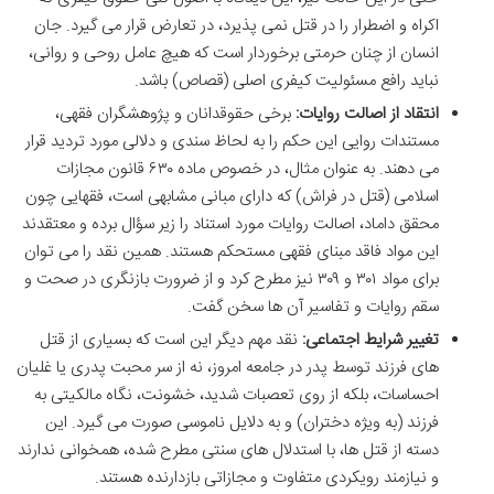
اکراه و اضطرار را در قتل نمی پذیرد، در تعارض قرار می گیرد. جان
انسان از چنان حرمتی برخوردار است که هیچ عامل روحی و روانی،
نباید رافع مسئولیت کیفری اصلی (قصاص) باشد.
انتقاد از اصالت روایات:
برخی حقوقدانان و پژوهشگران فقهی،
مستندات روایی این حکم را به لحاظ سندی و دلالی مورد تردید قرار
می دهند. به عنوان مثال، در خصوص ماده ۶۳۰ قانون مجازات
اسلامی (قتل در فراش) که دارای مبانی مشابهی است، فقهایی چون
محقق داماد، اصالت روایات مورد استناد را زیر سؤال برده و معتقدند
این مواد فاقد مبنای فقهی مستحکم هستند. همین نقد را می توان
برای مواد ۳۰۱ و ۳۰۹ نیز مطرح کرد و از ضرورت بازنگری در صحت و
سقم روایات و تفاسیر آن ها سخن گفت.
تغییر شرایط اجتماعی:
نقد مهم دیگر این است که بسیاری از قتل
های فرزند توسط پدر در جامعه امروز، نه از سر محبت پدری یا غلیان
احساسات، بلکه از روی تعصبات شدید، خشونت، نگاه مالکیتی به
فرزند (به ویژه دختران) و به دلایل ناموسی صورت می گیرد. این
دسته از قتل ها، با استدلال های سنتی مطرح شده، همخوانی ندارند
و نیازمند رویکردی متفاوت و مجازاتی بازدارنده هستند.