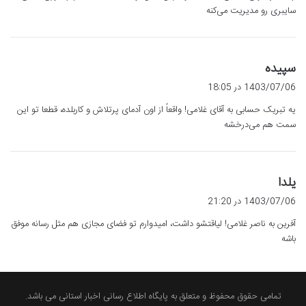
سایبری رو مدیریت می‌کنه
گ
سپیده
ف
1403/07/06 در 18:05
ت
یه تبریک حسابی به آقای غلامی! واقعاً از اون آدمای پرتلاش و کاربلده، قطعا تو این
:
سمت هم می‌درخشه
گ
یلدا
ف
1403/07/06 در 21:20
ت
آفرین به ناصر غلامی! لیاقتشو داشت، امیدوارم تو فضای مجازی هم مثل رسانه موفق
:
باشه
تمامی حقوق محفوظ و متعلق به پایگاه اطلاع رسانی اخبار استانی می باشد.