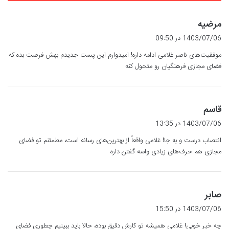
گ
مرضیه
ف
1403/07/06 در 09:50
ت
موفقیت‌های ناصر غلامی ادامه داره! امیدوارم این پست جدیدم بهش فرصت بده که
:
فضای مجازی فرهنگیان رو متحول کنه
گ
قاسم
ف
1403/07/06 در 13:35
ت
انتصاب درست و به جا! غلامی واقعاً از بهترین‌های رسانه است، مطمئنم تو فضای
:
مجازی هم حرف‌های زیادی واسه گفتن داره
گ
صابر
ف
1403/07/06 در 15:50
ت
چه خبر خوبی! غلامی همیشه تو کارش دقیق بوده، حالا باید ببینیم چطوری فضای
: