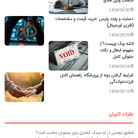
انتخاب وکیل طلاق
1404/09/30
دستبند و پابند پلیس: خرید، قیمت و مشخصات
(فلزی، اورجینال)
1404/09/29
لاشه چک چیست؟ |
مفهوم، ابطال و نکات
حقوقی کامل
1404/09/24
شرایط گرفتن بچه از پرورشگاه: راهنمای کامل
فرزندخواندگی
1404/09/18
نظرات کاربران
شقایق دوستی
در
آیا سینک آبشاری برای رستوران مناسب است؟