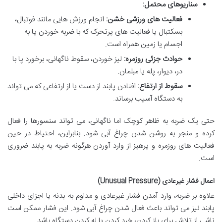
سناریوهای محتمل:
فعالیت های ورزشی خشن:
انجام ورزش هایی مانند فوتبال،
بسکتبال یا فعالیت های پرتحرک که با ضربه خوردن پا به
اجسام یا زمین همراه است.
حوادث جزئی روزمره:
لیز خوردن، سقوط ناگهانی، برخورد پا با
در، دیوار، پله یا مبلمان.
سقوط از ارتفاع:
افتادن پابند از دست یا از ارتفاعی که می تواند
به دستگاه آسیب برساند.
حتی یک ضربه به ظاهر کوچک اما ناگهانی، می تواند سنسورها را فعال
کرده و منجر به روشن شدن چراغ آبی شود. بنابراین، احتیاط در حین
فعالیت های روزمره و پرهیز از وارد آوردن هرگونه ضربه به پابند ضروری
است.
اعمال فشار غیرعادی (Unusual Pressure)
علاوه بر ضربه، وارد آمدن فشار غیرعادی و مداوم به بدنه یا اجزای داخلی
پابند نیز می تواند باعث فعال شدن چراغ آبی شود. این فشار ممکن است
ناشی از تلاش برای باز کردن، خرد کردن یا له کردن دستگاه باشد.