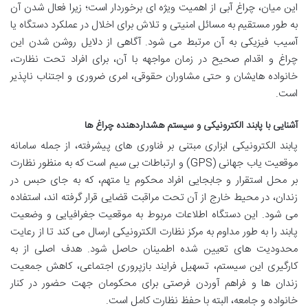
این میان، چراغ آبی از اهمیت ویژه ای برخوردار است؛ زیرا فعال شدن آن
به طور مستقیم به مسائل امنیتی و تلاش برای اخلال در عملکرد دستگاه یا
آسیب فیزیکی به آن مرتبط می شود. آگاهی از دلایل روشن شدن این
چراغ و اقدام صحیح در زمان مواجهه با آن، برای افراد تحت نظارت،
خانواده هایشان و حتی مشاوران حقوقی، امری ضروری و اجتناب ناپذیر
است.
آشنایی با پابند الکترونیکی و سیستم هشداردهنده چراغ ها
پابند الکترونیکی ابزاری مبتنی بر فناوری های پیشرفته، از جمله سامانه
موقعیت یاب جهانی (GPS) و ارتباطات بی سیم است که به منظور نظارت
بر محل استقرار و جابجایی افراد محکوم یا متهم، که به جای حبس در
زندان، در محیط خارج از آن تحت مراقبت قضایی قرار گرفته اند، استفاده
می شود. این دستگاه اطلاعات مربوط به موقعیت جغرافیایی و وضعیت
پابند را به طور مداوم به مرکز نظارت الکترونیکی ارسال می کند تا از رعایت
محدودیت های تعیین شده اطمینان حاصل شود. هدف اصلی از به
کارگیری این سیستم، تسهیل فرایند بازپروری اجتماعی، کاهش جمعیت
زندان ها و فراهم آوردن فرصتی برای محکومان جهت حضور در کنار
خانواده و جامعه، البته با حفظ نظارت کامل است.