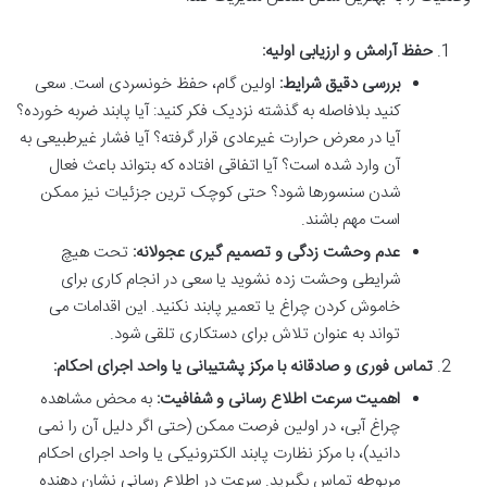
حفظ آرامش و ارزیابی اولیه:
بررسی دقیق شرایط:
اولین گام، حفظ خونسردی است. سعی
کنید بلافاصله به گذشته نزدیک فکر کنید: آیا پابند ضربه خورده؟
آیا در معرض حرارت غیرعادی قرار گرفته؟ آیا فشار غیرطبیعی به
آن وارد شده است؟ آیا اتفاقی افتاده که بتواند باعث فعال
شدن سنسورها شود؟ حتی کوچک ترین جزئیات نیز ممکن
است مهم باشند.
عدم وحشت زدگی و تصمیم گیری عجولانه:
تحت هیچ
شرایطی وحشت زده نشوید یا سعی در انجام کاری برای
خاموش کردن چراغ یا تعمیر پابند نکنید. این اقدامات می
تواند به عنوان تلاش برای دستکاری تلقی شود.
تماس فوری و صادقانه با مرکز پشتیبانی یا واحد اجرای احکام:
اهمیت سرعت اطلاع رسانی و شفافیت:
به محض مشاهده
چراغ آبی، در اولین فرصت ممکن (حتی اگر دلیل آن را نمی
دانید)، با مرکز نظارت پابند الکترونیکی یا واحد اجرای احکام
مربوطه تماس بگیرید. سرعت در اطلاع رسانی نشان دهنده