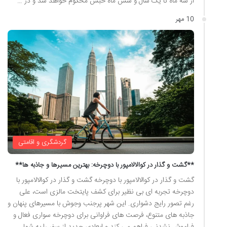
از سه ماه تا یک سال و شش ماه حبس محکوم خواهد شد و در …
10 مهر
گردشگری و اقامتی
**گشت و گذار در کوالالامپور با دوچرخه: بهترین مسیرها و جاذبه ها**
گشت و گذار در کوالالامپور با دوچرخه گشت و گذار در کوالالامپور با
دوچرخه تجربه ای بی نظیر برای کشف پایتخت مالزی است، علی
رغم تصور رایج دشواری. این شهر پرجنب وجوش با مسیرهای پنهان و
جاذبه های متنوع، فرصت های فراوانی برای دوچرخه سواری فعال و
فراموش نشدنی فراهم می کند و ابعادی جدید از سفر را به شما