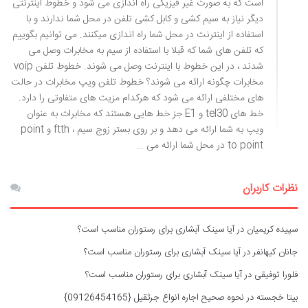
است که به صورت غیر فیزیکی راه اندازی می شود و خطوط اینترنتی
دیگر نیاز به سیم کشی و کابل کشی تلفن در محل شما ندارند و با
استفاده از اینترنت در محل شما راه اندازی میکنند. می توانیم بگوییم
که تلفن های شما که قبلا با استفاده از سیم به مخابرات وصل می
شدند ، در این خطوط با اینترنت وصل می شوند. خطوط تلفن voip
مخابرات چگونه ارائه می شوند؟ خطوط تلفن ویپ مخابرات در حالت
های مختلفی ارائه می شود که هرکدام مزیت های متفاوتی را دارد.
خط های tel30 و E1 جز خط هایی هستند که مخابرات به عنوان
ویپ به شما ارائه می دهد و بر روی بستر زوج سیم ، ftth و point
to point در محل شما ارائه می …
نظرات کاربران
سپیده کریمیان
در
آیا سینک آبشاری برای رستوران مناسب است؟
جانان کیهانفر
در
آیا سینک آبشاری برای رستوران مناسب است؟
فلورا توفیقی
در
آیا سینک آبشاری برای رستوران مناسب است؟
بیتا خجسته
در
نحوه صحیح اجاره انواع جرثقیل {09126454165}