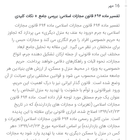
16 مهر
تفسیر ماده ۶۹۴ قانون مجازات اسلامی: بررسی جامع + نکات کلیدی
تفسیر ماده ۶۹۴ قانون مجازات اسلامی ماده ۶۹۴ قانون مجازات
اسلامی به جرم «ورود به عنف به منزل دیگری» می پردازد که تجاوز
به حریم خصوصی افراد را جرم انگاری می کند و مجازات حبس را
برای متخلفان در نظر می گیرد. این مقاله به تحلیل جامع ابعاد
مختلف این ماده قانونی، از جمله ارکان تشکیل دهنده جرم، انواع
مجازات، نحوه اثبات و راهکارهای دفاعی خواهد پرداخت. حریم
خصوصی، به ویژه در محیط منزل و مسکن، از ارزش های بنیادین هر
جامعه متمدن محسوب می شود و قوانین مختلفی برای صیانت از آن
وضع شده است. قانون گذار ایرانی نیز با درک اهمیت این حریم،
ورود غیرقانونی و توأم با خشونت یا تهدید به منزل اشخاص را به
عنوان یک جرم مستقل مورد توجه قرار داده است. ماده ۶۹۴ قانون
مجازات اسلامی (تعزیرات و مجازات های بازدارنده)، که در تاریخ
۱۳۹۹/۰۲/۲۳ اصلاح شده، ابزاری قانونی برای مقابله با این پدیده
است. متن کامل و رسمی ماده ۶۹۴ قانون مجازات اسلامی (تعزیرات و
مجازات های بازدارنده) بر اساس اصلاحیه مورخ ۱۳۹۹/۰۲/۲۳: «هر
کس در منزل یا مسکن دیگری به عنف یا تهدید وارد شود به مجازات