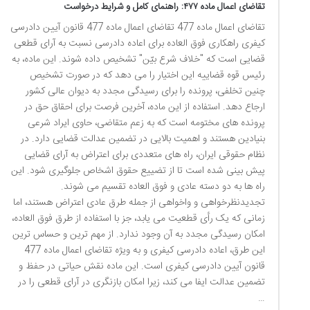
تقاضای اعمال ماده ۴۷۷: راهنمای کامل و شرایط درخواست
تقاضای اعمال ماده 477 تقاضای اعمال ماده 477 قانون آیین دادرسی
کیفری راهکاری فوق العاده برای اعاده دادرسی نسبت به آرای قطعی
قضایی است که "خلاف شرع بیّن" تشخیص داده شوند. این ماده، به
رئیس قوه قضاییه این اختیار را می دهد که در صورت تشخیص
چنین تخلفی، پرونده را برای رسیدگی مجدد به دیوان عالی کشور
ارجاع دهد. استفاده از این ماده، آخرین فرصت برای احقاق حق در
پرونده های مختومه است که به زعم متقاضی، حاوی ایراد شرعی
بنیادین هستند و اهمیت بالایی در تضمین عدالت قضایی دارد. در
نظام حقوقی ایران، راه های متعددی برای اعتراض به آرای قضایی
پیش بینی شده است تا از تضییع حقوق اشخاص جلوگیری شود. این
راه ها به دو دسته عادی و فوق العاده تقسیم می شوند.
تجدیدنظرخواهی و واخواهی از جمله طرق عادی اعتراض هستند، اما
زمانی که یک رأی قطعیت می یابد، جز با استفاده از طرق فوق العاده،
امکان رسیدگی مجدد به آن وجود ندارد. از مهم ترین و حساس ترین
این طرق، اعاده دادرسی کیفری و به ویژه تقاضای اعمال ماده 477
قانون آیین دادرسی کیفری است. این ماده نقش حیاتی در حفظ و
تضمین عدالت ایفا می کند، زیرا امکان بازنگری در آرای قطعی را در
…