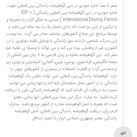
صفر تا صد اجاره خودرو در دبی گواهینامه رانندگی بین المللی جهت
اجاره خودرو در دبی گواهینامه بین المللی رانندگی ( IDP =
International Driving Permit ) سندی به شکل کارت یا دفترچه و
یا ترکیبی از این دو است که دارای اعتبار یک یا سه ساله می باشد و
توسط مراجع ذی صلاح کشورهای مختلف صادر می گردد. به موجب
این مدرک، شخص دارنده، حق رانندگی با وسایل نقلیه موتوری را در
کشوری غیر از وطنش، پیدا می کند و می تواند با وسیله ی نقلیه خود
سفر کند. اين گواهينامه علاوه بر زبان فارسي به ۷ زبان بين المللي از
جمله انگليسي، فرانسوي، روسي، عربي، آلماني، اسپانیایی و چینی نیز
ترجمه می گردد و قابلیت استفاده در بسیاری از کشورهای جهان را
دارد. گواهینامه رانندگی بین المللی نمی تواند نقش یک گواهینامه
رانندگی را در کشور محل سکونتتان ایفا کند و تنها زمانی می توانید
نسبت به دریافت آن اقدام کنید که گواهینامه رانندگی ملی را دریافت
کرده باشید. به عبارت دیگر این سند بین المللی تنها زمانی معتبر
است که همراه با اصل گواهینامه صادره از کشور مرجع باشد. مدارک
لازم برای دریافت گواهینامه رانندگی بین المللی: اصل گواهینامه
رانندگی معتبر جمهوری اسلامی ایران با اعتبار حداقل …
دی