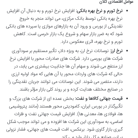
عوامل اقتصادی کلان
نرخ تورم و نرخ بهره بانکی:
افزایش نرخ تورم و به دنبال آن افزایش
نرخ بهره بانکی توسط بانک مرکزی، می تواند منجر به خروج
نقدینگی از بورس و ورود آن به بازارهای موازی یا سپرده های بانکی
شود که به ضرر بازار سهام و شروع یک بازار خرسی است. کاهش
تورم و نرخ بهره، اثری معکوس دارد.
نرخ ارز:
نوسانات نرخ ارز، به ویژه دلار، تأثیر مستقیم بر سودآوری
شرکت های بورسی دارد. شرکت های صادرات محور با افزایش نرخ
ارز منتفع می شوند و سهام آن ها جذابیت بیشتری می یابد، در
حالی که شرکت های واردات محور یا آن هایی که مواد اولیه ارزی
دارند، متضرر می شوند. این نوسانات می توانند جریان نقدینگی را
در صنایع مختلف هدایت کرده و بر روند کلی بازار مؤثر باشند.
قیمت جهانی کالاها و نفت:
بخش عمده ای از شرکت های بزرگ و
تأثیرگذار در بورس ایران، کامودیتی محور هستند (مانند پتروشیمی
ها، فولادی ها، معدنی ها). افزایش قیمت جهانی نفت و فلزات
اساسی، به سودآوری این شرکت ها افزوده و می تواند موجب شکل
گیری بازار گاوی شود. برعکس، افت قیمت های جهانی، فشار نزولی
بر این صنایع و کل بازار وارد می کند.