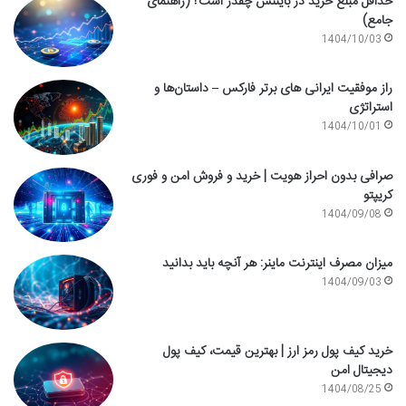
حداقل مبلغ خرید در بایننس چقدر است؟ (راهنمای
جامع)
1404/10/03
راز موفقیت ایرانی های برتر فارکس – داستان‌ها و
استراتژی
1404/10/01
صرافی بدون احراز هویت | خرید و فروش امن و فوری
کریپتو
1404/09/08
میزان مصرف اینترنت ماینر: هر آنچه باید بدانید
1404/09/03
خرید کیف پول رمز ارز | بهترین قیمت، کیف پول
دیجیتال امن
1404/08/25