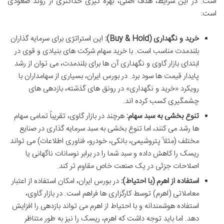
است. در این شرایط، هدف اصلی، بهره گیری حداکثری از روند صعودی
است:
خرید و نگهداری (Buy & Hold):
این استراتژی برای سرمایه گذاران
بلندمدت مناسب است. با خرید سهام شرکت های بنیادی و قوی در
ابتدای بازار گاوی و نگهداری آن ها برای بلندمدت، می توان از رشد
پایدار قیمت ها سود برد. در بورس ایران، بسیاری از سهامداران با
رویکرد «خرید و نگهداری» در رونق های گذشته، بازدهی های
چشمگیری کسب کرده اند.
تنوع بخشی به سبد سهام:
هرچند در بازار گاوی، تقریباً تمامی سهام
ها رشد می کنند، اما تنوع بخشی به سبد سرمایه گذاری در صنایع
مختلف (مثلاً پتروشیمی، بانکی، خودرو، فناوری اطلاعات) می تواند
ریسک را کاهش داده و سبد شما را در برابر نوسانات ناگهانی یا
اصلاحات جزئی در یک صنعت خاص مقاوم تر کند.
استفاده از اهرم (با احتیاط):
در بورس ایران، امکان استفاده از اعتبار
معاملاتی (اهرم) توسط کارگزاری ها فراهم است. در بازار گاوی،
استفاده هوشمندانه و با احتیاط از اهرم می تواند بازدهی را افزایش
دهد. اما باید توجه داشت که اهرم، ریسک را نیز به طور متناظر