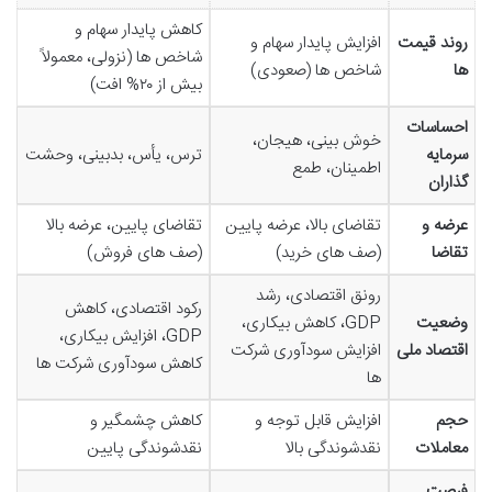
کاهش پایدار سهام و
روند قیمت
افزایش پایدار سهام و
شاخص ها (نزولی، معمولاً
ها
شاخص ها (صعودی)
بیش از ۲۰% افت)
احساسات
خوش بینی، هیجان،
سرمایه
ترس، یأس، بدبینی، وحشت
اطمینان، طمع
گذاران
عرضه و
تقاضای بالا، عرضه پایین
تقاضای پایین، عرضه بالا
تقاضا
(صف های خرید)
(صف های فروش)
رونق اقتصادی، رشد
رکود اقتصادی، کاهش
وضعیت
GDP، کاهش بیکاری،
GDP، افزایش بیکاری،
اقتصاد ملی
افزایش سودآوری شرکت
کاهش سودآوری شرکت ها
ها
حجم
افزایش قابل توجه و
کاهش چشمگیر و
معاملات
نقدشوندگی بالا
نقدشوندگی پایین
فرصت