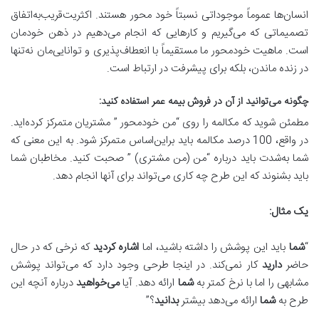
انسان‌ها عموماً موجوداتی نسبتاً خود محور هستند. اکثریت‌قریب‌به‌اتفاق
تصمیماتی که می‌گیریم و کارهایی که انجام می‌دهیم در ذهن خودمان
است. ماهیت خودمحور ما مستقیماً با انعطاف‌پذیری و توانایی‌مان نه‌تنها
در زنده ماندن، بلکه برای پیشرفت در ارتباط است.
چگونه می
توانید از آن در فروش بیمه عمر استفاده کنید
:
مطمئن شوید که مکالمه را روی “من خودمحور ” مشتریان متمرکز کرده‌اید.
در واقع، 100 درصد مکالمه باید براین‌اساس متمرکز شود. به این معنی که
شما به‌شدت باید درباره “من (من مشتری) ” صحبت کنید. مخاطبان شما
باید بشنوند که این طرح چه کاری می‌تواند برای آنها انجام دهد.
یک مثال
:
“
شما
باید این پوشش را داشته باشید، اما
اشاره کردید
که نرخی که در حال
حاضر
دارید
کار نمی‌کند. در اینجا طرحی وجود دارد که می‌تواند پوشش
مشابهی را اما با نرخ کمتر به
شما
ارائه دهد. آیا
می
خواهید
درباره آنچه این
طرح به
شما
ارائه می‌دهد بیشتر
بدانید
؟”