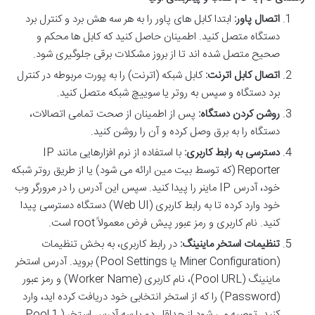
اتصال پاور:
ابتدا کابل های پاور را به هر سه هش برد و کنترل برد
دستگاه متصل کنید. اطمینان حاصل کنید که کابل ها محکم و
صحیح متصل شده اند تا از بروز مشکلات برقی جلوگیری شود.
اتصال کابل اترنت:
کابل شبکه (اترنت) را به پورت مربوطه در کنترل
برد دستگاه و سپس به روتر یا سوییچ شبکه متصل کنید.
روشن کردن دستگاه:
پس از اطمینان از صحت تمامی اتصالات،
دستگاه را به برق وصل کرده و آن را روشن کنید.
دسترسی به رابط کاربری:
با استفاده از نرم افزارهایی مانند IP
Reporter (که توسط بیت مین ارائه می شود) یا از طریق روتر شبکه
خود، آدرس IP ماینر را پیدا کنید. سپس این آدرس را در مرورگر وب
خود وارد کرده تا به رابط کاربری (Web UI) دستگاه دسترسی پیدا
کنید. نام کاربری و رمز عبور پیش فرض معمولاً root است.
تنظیمات استخر ماینینگ:
در رابط کاربری، به بخش تنظیمات
(Miner Configuration یا Pool Settings) بروید. آدرس استخر
ماینینگ (Pool URL)، نام کاربری (Worker Name) و رمز عبور
(Password) را که از استخر انتخابی خود دریافت کرده اید، وارد
کنید. توصیه می شود از حداقل دو یا سه آدرس استخر (Pool 1,