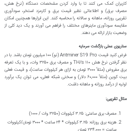
کاربران کمک می کنند تا با وارد کردن مشخصات دستگاه (نرخ هش،
مصرف برق) و اطلاعاتی نظیر قیمت برق و کارمزد استخر، سودآوری
تقریبی روزانه، ماهانه و سالانه را محاسبه کنند. این ابزارها همچنین امکان
مقایسه سودآوری ماینرهای مختلف را فراهم می آورند و یک دید کلی از
وضعیت بازار ارائه می دهند.
سناریوی عملی بازگشت سرمایه
فرض کنید قیمت Antminer S19 Pro (نو) ۱۰۰ میلیون تومان باشد. با در
نظر گرفتن نرخ هش ۱۱۰ TH/s و مصرف برق ۳۲۵۰ وات، و با یک تعرفه
برق مفروض (مثلاً ۳۰۰۰ تومان به ازای هر کیلووات ساعت)، و قیمت فعلی
بیت کوین (مثلاً ۶۰,۰۰۰ دلار) و سختی شبکه فعلی، می توان یک برآورد
اولیه از درآمد روزانه و ماهانه داشت.
مثال تقریبی:
مصرف برق ساعتی: ۳.۲۵ کیلووات (۳۲۵۰ وات / ۱۰۰۰)
هزینه برق روزانه: ۳.۲۵ کیلووات * ۲۴ ساعت * ۳۰۰۰ تومان/کیلووات
ساعت = ۲۳۴,۰۰۰ تومان