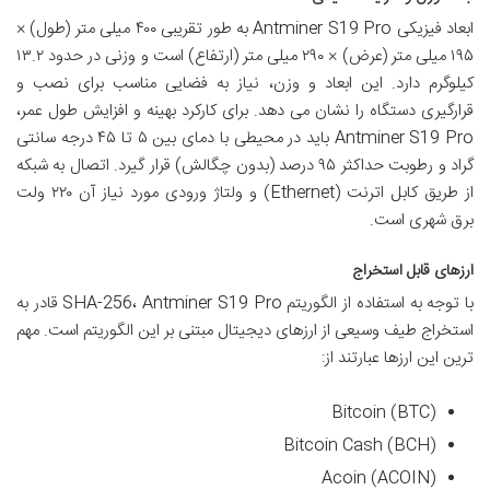
ابعاد فیزیکی Antminer S19 Pro به طور تقریبی ۴۰۰ میلی متر (طول) ×
۱۹۵ میلی متر (عرض) × ۲۹۰ میلی متر (ارتفاع) است و وزنی در حدود ۱۳.۲
کیلوگرم دارد. این ابعاد و وزن، نیاز به فضایی مناسب برای نصب و
قرارگیری دستگاه را نشان می دهد. برای کارکرد بهینه و افزایش طول عمر،
Antminer S19 Pro باید در محیطی با دمای بین ۵ تا ۴۵ درجه سانتی
گراد و رطوبت حداکثر ۹۵ درصد (بدون چگالش) قرار گیرد. اتصال به شبکه
از طریق کابل اترنت (Ethernet) و ولتاژ ورودی مورد نیاز آن ۲۲۰ ولت
برق شهری است.
ارزهای قابل استخراج
با توجه به استفاده از الگوریتم SHA-256، Antminer S19 Pro قادر به
استخراج طیف وسیعی از ارزهای دیجیتال مبتنی بر این الگوریتم است. مهم
ترین این ارزها عبارتند از:
Bitcoin (BTC)
Bitcoin Cash (BCH)
Acoin (ACOIN)