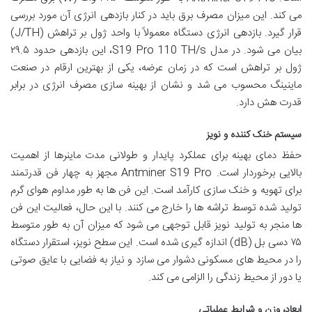
می کند. این میزان مصرف برق باید در کنار بازدهی انرژی آن مورد بررسی
قرار گیرد. بازدهی انرژی دستگاه معمولاً با واحد ژول بر تراهش (J/TH)
بیان می شود. در مدل S19 Pro 110 TH/s، این بازدهی حدود ۲۹.۵
ژول بر تراهش است که در زمان عرضه، یکی از بهترین ارقام در صنعت
ماینینگ محسوب می شد و نشان از بهینه سازی مصرف انرژی در برابر
قدرت هش دارد.
سیستم خنک کننده و نویز
حفظ دمای بهینه برای عملکرد پایدار و طولانی مدت ماینرها از اهمیت
بالایی برخوردار است. Antminer S19 Pro مجهز به چهار فن قدرتمند
برای تهویه و خنک سازی کارآمد است. این فن ها به طور مداوم هوای گرم
تولید شده توسط تراشه ها را خارج می کنند. با این حال، فعالیت این فن
ها منجر به تولید نویز قابل توجهی می شود که میزان آن به طور متوسط
۷۵ دسی بل (dB) اندازه گیری شده است. این سطح نویز، استقرار دستگاه
را در محیط های مسکونی دشوار می سازد و نیاز به فضایی با عایق صوتی
یا دور از محیط زندگی را الزامی می کند.
ابعاد، وزن و شرایط عملیاتی