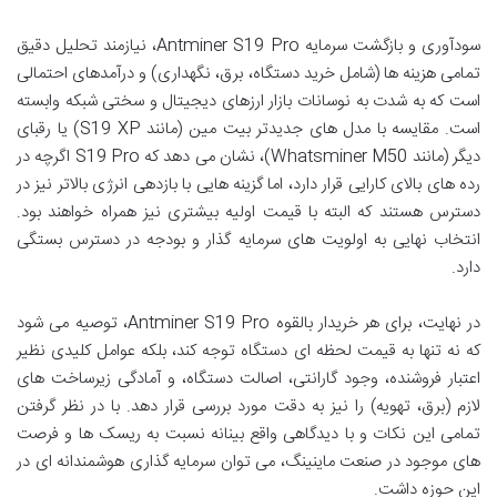
سودآوری و بازگشت سرمایه Antminer S19 Pro، نیازمند تحلیل دقیق
تمامی هزینه ها (شامل خرید دستگاه، برق، نگهداری) و درآمدهای احتمالی
است که به شدت به نوسانات بازار ارزهای دیجیتال و سختی شبکه وابسته
است. مقایسه با مدل های جدیدتر بیت مین (مانند S19 XP) یا رقبای
دیگر (مانند Whatsminer M50)، نشان می دهد که S19 Pro اگرچه در
رده های بالای کارایی قرار دارد، اما گزینه هایی با بازدهی انرژی بالاتر نیز در
دسترس هستند که البته با قیمت اولیه بیشتری نیز همراه خواهند بود.
انتخاب نهایی به اولویت های سرمایه گذار و بودجه در دسترس بستگی
دارد.
در نهایت، برای هر خریدار بالقوه Antminer S19 Pro، توصیه می شود
که نه تنها به قیمت لحظه ای دستگاه توجه کند، بلکه عوامل کلیدی نظیر
اعتبار فروشنده، وجود گارانتی، اصالت دستگاه، و آمادگی زیرساخت های
لازم (برق، تهویه) را نیز به دقت مورد بررسی قرار دهد. با در نظر گرفتن
تمامی این نکات و با دیدگاهی واقع بینانه نسبت به ریسک ها و فرصت
های موجود در صنعت ماینینگ، می توان سرمایه گذاری هوشمندانه ای در
این حوزه داشت.