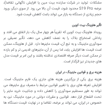
مشکلات تولید در شرکت سازنده بیت مین یا افزایش ناگهانی تقاضا)،
عرضه S19 Pro محدود شود، قیمت آن بالا می رود. از سوی دیگر، ورود
حجم زیادی از دستگاه به بازار می تواند باعث کاهش قیمت شود.
تأثیر هاوینگ بیت کوین
رویداد هاوینگ بیت کوین که تقریباً هر چهار سال یک بار اتفاق می افتد و
پاداش استخراج بلاک را به نصف کاهش می دهد، تأثیر عمیقی بر
سودآوری ماینینگ و به تبع آن، قیمت ماینرها دارد. قبل از هاوینگ، ممکن
است قیمت ها افزایش یابد، اما پس از آن، ماینرهای قدیمی تر و کم بازده
تر ممکن است دیگر صرفه اقتصادی نداشته باشند و این امر بر قیمت مدل
های جدیدتر نیز اثرگذار است.
هزینه برق و قوانین ماینینگ در ایران
هزینه برق یکی از بزرگترین هزینه های جاری یک فارم ماینینگ است.
افزایش تعرفه های برق یا تغییر قوانین مرتبط با مصرف برق ماینرها، می
تواند به طور مستقیم سودآوری را کاهش داده و جذابیت خرید ماینر را
تحت الشعاع قرار دهد. قوانین و مقررات دولتی در مورد ماینینگ نیز، به
خصوص در ایران، می تواند بر عرضه، تقاضا و در نهایت قیمت دستگاه ها