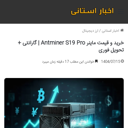
منو
اخبار استانی
/
ارز دیجیتال
خرید و قیمت ماینر Antminer S19 Pro | گارانتی +
تحویل فوری
1404/07/15
خواندن این مطلب 17 دقیقه زمان میبرد