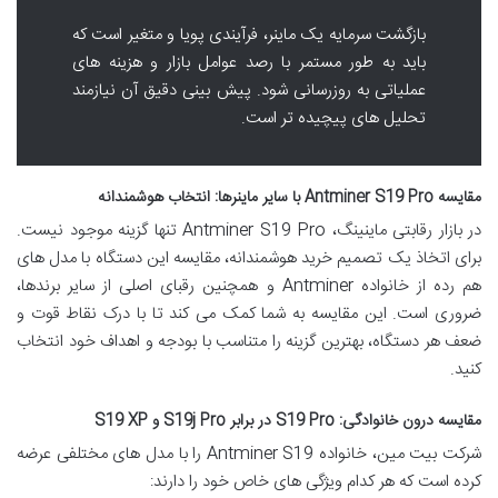
بازگشت سرمایه یک ماینر، فرآیندی پویا و متغیر است که
باید به طور مستمر با رصد عوامل بازار و هزینه های
عملیاتی به روزرسانی شود. پیش بینی دقیق آن نیازمند
تحلیل های پیچیده تر است.
مقایسه Antminer S19 Pro با سایر ماینرها: انتخاب هوشمندانه
در بازار رقابتی ماینینگ، Antminer S19 Pro تنها گزینه موجود نیست.
برای اتخاذ یک تصمیم خرید هوشمندانه، مقایسه این دستگاه با مدل های
هم رده از خانواده Antminer و همچنین رقبای اصلی از سایر برندها،
ضروری است. این مقایسه به شما کمک می کند تا با درک نقاط قوت و
ضعف هر دستگاه، بهترین گزینه را متناسب با بودجه و اهداف خود انتخاب
کنید.
مقایسه درون خانوادگی: S19 Pro در برابر S19j Pro و S19 XP
شرکت بیت مین، خانواده Antminer S19 را با مدل های مختلفی عرضه
کرده است که هر کدام ویژگی های خاص خود را دارند: