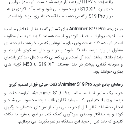
یافته (حدود ۲۷ J/TH) به بازار عرضه شده است. این مدل، رقیبی
جدی برای S19 XP نیز محسوب می شود و عموماً عملکردی بهینه
تر از S19 Pro ارائه می دهد، اما با قیمت بالاتری نیز همراه است.
در نهایت،
Antminer S19 Pro
برای کسانی که به دنبال تعادلی مناسب
بین قدرت پردازش، مصرف انرژی و قیمت هستند، گزینه ای بسیار مطلوب
است. این دستگاه به خصوص برای ماینرهایی که می خواهند با بودجه ای
معقول تر وارد عرصه ماینینگ شوند و در عین حال عملکردی قدرتمند و
پایدار داشته باشند، ایده آل است. برای کسانی که به دنبال حداکثر راندمان
و سرمایه گذاری بیشتر در ابتدا هستند، S19 XP یا M50 گزینه های
بهتری خواهند بود.
راهنمای جامع خرید Antminer S19 Pro: نکات حیاتی قبل از تصمیم گیری
خرید یک ماینر قدرتمند مانند Antminer S19 Pro، نیازمند دقت و
برنامه ریزی است. این یک سرمایه گذاری قابل توجه محسوب می شود و
انجام تحقیقات کافی قبل از خرید، می تواند از ضررهای احتمالی جلوگیری
کرده و به حداکثر رساندن سودآوری کمک کند. در این بخش، به نکات
کلیدی که باید قبل از خرید این دستگاه در نظر بگیرید، می پردازیم.