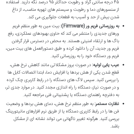
۴۵ درجه سانتی گراد و رطوبت حداکثر ۹۵ درصد نگه دارید. استفاده
از سنسورهای دما و رطوبت و سیستم های تهویه مناسب، از داغ
شدن بیش از حد و آسیب به قطعات جلوگیری می کند.
به روزرسانی فریم ور (Firmware):
بیت مین به طور منظم فریم
ورهای جدیدی را منتشر می کند که حاوی بهبودهای عملکردی، رفع
باگ ها و ارتقاء امنیتی هستند. به محض در دسترس قرار گرفتن
فریم ور جدید، آن را دانلود کرده و طبق دستورالعمل های بیت مین،
فریم ور دستگاه خود را به روزرسانی کنید.
عیب یابی اولیه:
در صورت بروز مشکلاتی مانند کاهش نرخ هش،
قطع شدن یکی از هش بردها یا افزایش دما، ابتدا اتصالات کابل ها
را بررسی کنید. سپس لاگ های دستگاه را در رابط کاربری چک کرده
و در صورت نیاز، دستگاه را راه اندازی مجدد کنید. در موارد جدی تر،
به دفترچه راهنمای دستگاه یا پشتیبانی فنی مراجعه کنید.
نظارت مستمر:
به طور منظم نرخ هش، دمای هش بردها و وضعیت
فن ها را در رابط کاربری دستگاه یا از طریق نرم افزارهای مانیتورینگ
بررسی کنید. هرگونه تغییر ناگهانی می تواند نشانه ای از مشکل
باشد.