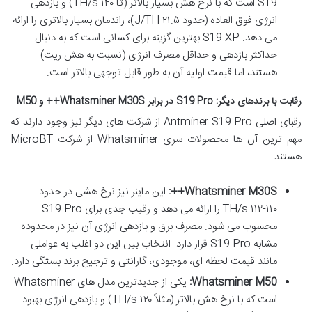
S19 است که با نرخ هش بسیار بالاتر (تا ۱۴۰ TH/s) و بازدهی
انرژی فوق العاده (حدود ۲۱.۵ J/TH)، راندمان بسیار بالاتری را ارائه
می دهد. S19 XP بهترین گزینه برای کسانی است که به دنبال
حداکثر بازدهی و حداقل مصرف انرژی (نسبت به هش ریت)
هستند، اما قیمت اولیه آن به طور قابل توجهی بالاتر است.
رقابت با برندهای دیگر: S19 Pro در برابر Whatsminer M30S++ و M50
رقبای اصلی Antminer S19 Pro از شرکت های دیگر نیز وجود دارند که
مهم ترین آن ها محصولات سری Whatsminer از شرکت MicroBT
هستند:
Whatsminer M30S++:
این ماینر نیز نرخ هشی در حدود
۱۱۰-۱۱۲ TH/s را ارائه می دهد و رقیب جدی برای S19 Pro
محسوب می شود. مصرف برق و بازدهی انرژی آن نیز در محدوده
مشابه S19 Pro قرار دارد. انتخاب بین این دو اغلب به عواملی
مانند قیمت لحظه ای، موجودی، گارانتی و ترجیح برند بستگی دارد.
Whatsminer M50:
یکی از جدیدترین مدل های Whatsminer
است که با نرخ هش بالاتر (مثلاً ۱۲۰ TH/s) و بازدهی انرژی بهبود