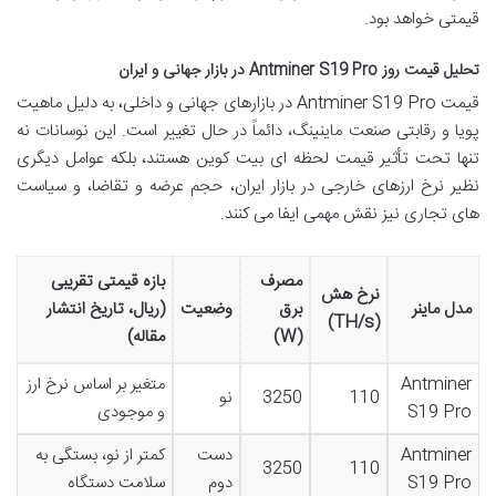
قیمتی خواهد بود.
تحلیل قیمت روز Antminer S19 Pro در بازار جهانی و ایران
قیمت Antminer S19 Pro در بازارهای جهانی و داخلی، به دلیل ماهیت
پویا و رقابتی صنعت ماینینگ، دائماً در حال تغییر است. این نوسانات نه
تنها تحت تأثیر قیمت لحظه ای بیت کوین هستند، بلکه عوامل دیگری
نظیر نرخ ارزهای خارجی در بازار ایران، حجم عرضه و تقاضا، و سیاست
های تجاری نیز نقش مهمی ایفا می کنند.
مصرف
بازه قیمتی تقریبی
نرخ هش
مدل ماینر
برق
وضعیت
(ریال، تاریخ انتشار
(TH/s)
(W)
مقاله)
Antminer
متغیر بر اساس نرخ ارز
110
3250
نو
S19 Pro
و موجودی
Antminer
دست
کمتر از نو، بستگی به
3250
110
S19 Pro
دوم
سلامت دستگاه