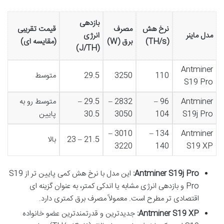
بازدهی
نرخ هش
مصرف
قیمت تقریبی
مدل ماینر
انرژی
(TH/s)
برق (W)
(مقایسه ای)
(J/TH)
Antminer
110
3250
29.5
متوسط
S19 Pro
Antminer
96 –
2832 –
29.5 –
متوسط رو به
S19j Pro
104
3050
30.5
پایین
3010 –
134 –
Antminer
21.5 – 23
بالا
3220
140
S19 XP
Antminer S19j Pro:
این مدل با نرخ هش کمی پایین تر از S19
Pro و بازدهی انرژی مشابه یا اندکی کمتر، به عنوان گزینه ای
اقتصادی تر مطرح است. معمولاً مصرف برق کمتری دارد.
Antminer S19 XP:
جدیدترین و قدرتمندترین عضو خانواده