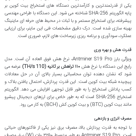
یکی از قدرتمندترین و کارآمدترین دستگاه های استخراج بیت کوین بر
پایه الگوریتم SHA-256 شناخته می شود. این دستگاه با طراحی مهندسی
پیشرفته، برای استخراج مستمر و با ثبات در محیط های حرفه ای ماینینگ
بهینه سازی شده است. درک دقیق مشخصات فنی این ماینر، برای ارزیابی
عملکرد، سودآوری و برنامه ریزی زیرساخت های لازم، ضروری است.
قدرت هش و بهره وری
ویژگی بارز Antminer S19 Pro، نرخ هش فوق العاده آن است. مدل
رایج این دستگاه با نرخ هش
۱۱۰ تراهش بر ثانیه (110 TH/s)
عرضه می
شود که نشان دهنده توان محاسباتی بسیار بالای آن در حل معادلات
پیچیده شبکه بیت کوین است. این قدرت پردازش، احتمال یافتن بلاک و
کسب پاداش استخراج را به طور قابل توجهی افزایش می دهد. الگوریتم
استخراج SHA-256 است که به طور خاص برای ارزهای دیجیتال پیشرو
مانند بیت کوین (BTC) و بیت کوین کش (BCH) به کار می رود.
مصرف انرژی و بازدهی
با توجه به قدرت پردازش بالا، مصرف برق نیز یکی از فاکتورهای حیاتی
است. Antminer S19 Pro به طور متوسط ۳۲۵۰ وات (W) برق مصرف