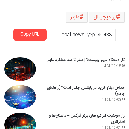
ارز دیجیتال
ماینر
Copy URL
کار دستگاه ماینر چیست؟ | صفر تا صد عملکرد ماینر
1404/10/15
حداقل مبلغ خرید در بایننس چقدر است؟ (راهنمای
جامع)
1404/10/03
راز موفقیت ایرانی های برتر فارکس – داستان‌ها و
استراتژی
1404/10/01