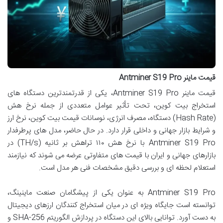
قیمت ماینر Antminer S19 Pro
قیمت ماینر Antminer S19 Pro، یکی از قدرتمندترین دستگاه های
استخراج بیت کوین، تحت تأثیر عوامل متعددی از جمله نرخ هش
(Hash Rate) دستگاه، مصرف انرژی، نوسانات قیمت بیت کوین، نرخ ارز
و شرایط بازار جهانی و داخلی قرار دارد. در حال حاضر، مدل های پرطرفدار
Antminer S19 Pro با نرخ هش ۱۱۰ تراهش بر ثانیه (TH/s) در
بازارهای جهانی و ایران با قیمت های متفاوتی عرضه می شوند که نیازمند
استعلام لحظه ای و بررسی دقیق مشخصات فنی هر مدل است.
Antminer S19 Pro به عنوان یکی از پیشگامان صنعت ماینینگ،
توانسته است جایگاه ویژه ای در میان استخراج کنندگان ارزهای دیجیتال
به دست آورد. توانایی بالای این دستگاه در پردازش الگوریتم SHA-256 و