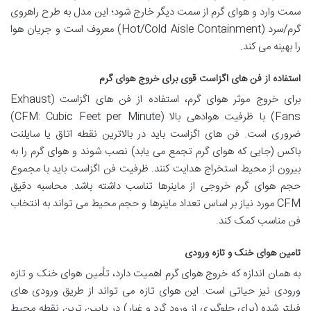
سمت وارد و هوای گرم از سمت دیگر خارج شود؛ این مدل به طرح راهروی
گرم/سرد (Hot/Cold Aisle Containment) معروف است و جریان هوا
را بهینه می کند.
استفاده از فن های اگزاست قوی برای خروج هوای گرم
برای خروج موثر هوای گرم، استفاده از فن های اگزاست (Exhaust
Fans) با ظرفیت هوادهی بالا (CFM: Cubic Feet per Minute)
ضروری است. فن های اگزاست باید در بالاترین نقطه اتاق یا سایلنت
باکس (جایی که هوای گرم تجمع می یابد) نصب شوند و هوای گرم را به
بیرون از محیط استخراج هدایت کنند. ظرفیت فن اگزاست باید با مجموع
حجم هوای گرم خروجی از ماینرها تناسب داشته باشد. محاسبه دقیق
CFM مورد نیاز بر اساس تعداد ماینرها و حجم محیط می تواند به انتخاب
فن مناسب کمک کند.
تامین هوای خنک و تازه ورودی
به همان اندازه که خروج هوای گرم اهمیت دارد، تأمین هوای خنک و تازه
ورودی نیز حیاتی است. این هوای تازه می تواند از طریق ورودی های
فیلتر شده (برای جلوگیری از ورود گرد و غبار) در پایین ترین نقطه محیط