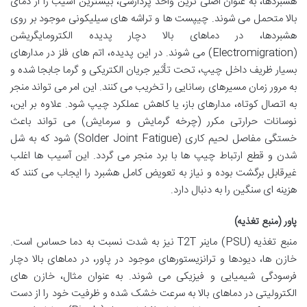
هشبردها، به عنوان اصلی ترین واحد پردازشی، بیشترین آسیب را از دمای
بالا متحمل می شوند. چیپست ها و تراشه های سیلیکونی موجود بر روی
هشبردها، در دماهای بالا دچار پدیده الکترومایگریشن
(Electromigration) می شوند. در این پدیده، اتم های فلز در مدارهای
بسیار ظریف داخل چیپ، تحت تأثیر جریان الکتریکی و گرما جابجا شده و
به مرور زمان مسیرهای رسانایی را تخریب می کنند. این امر می تواند منجر
به اتصال کوتاه، مدارهای باز، یا کاهش عملکرد چیپ شود. علاوه بر این،
نوسانات حرارتی مکرر (چرخه گرمایش و سرمایش) می تواند باعث
خستگی مفاصل لحیم کاری (Solder Joint Fatigue) شود که به شل
شدن و قطع ارتباط چیپ ها با برد منجر می گردد. این آسیب ها اغلب
غیرقابل برگشت بوده و نیاز به تعویض کامل هشبرد را ایجاب می کنند که
هزینه ای سنگین را به دنبال دارد.
پاور (منبع تغذیه)
منبع تغذیه (PSU) ماینر T2T نیز به شدت نسبت به دما حساس است.
خازن ها، دیودها و ترانزیستورهای موجود در پاور، در دماهای بالا دچار
فرسودگی شیمیایی و فیزیکی می شوند. به عنوان مثال، خازن های
الکترولیتی در دماهای بالا به سرعت خشک شده و ظرفیت خود را از دست