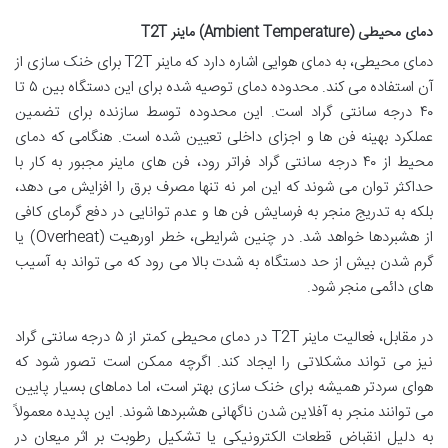
دمای محیطی (Ambient Temperature) ماینر T2T
دمای محیطی، به دمای هوایی اشاره دارد که ماینر T2T برای خنک سازی از
آن استفاده می کند. محدوده دمای توصیه شده برای این دستگاه بین ۵ تا
۴۰ درجه سانتی گراد است. این محدوده توسط سازنده برای تضمین
عملکرد بهینه فن ها و اجزای داخلی تعیین شده است. هنگامی که دمای
محیط از ۴۰ درجه سانتی گراد فراتر رود، فن های ماینر مجبور به کار با
حداکثر توان می شوند که این امر نه تنها مصرف برق را افزایش می دهد،
بلکه به تدریج منجر به فرسایش فن ها و عدم توانایی در دفع گرمای کافی
از هشبردها خواهد شد. در چنین شرایطی، خطر اورهیت (Overheat) یا
گرم شدن بیش از حد دستگاه به شدت بالا می رود که می تواند به آسیب
های دائمی منجر شود.
در مقابل، فعالیت ماینر T2T در دمای محیطی کمتر از ۵ درجه سانتی گراد
نیز می تواند مشکلاتی را ایجاد کند. اگرچه ممکن است تصور شود که
هوای سردتر همیشه برای خنک سازی بهتر است، اما دماهای بسیار پایین
می توانند منجر به آفلاین شدن ناگهانی هشبردها شوند. این پدیده معمولاً
به دلیل انقباض قطعات الکترونیکی یا تشکیل رطوبت بر اثر میعان در