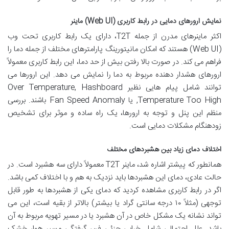
نمایش ارورهای دمایی در رابط کاربری (Web UI) ماینر
اکثر ماینرهای مدرن از جمله T2T، دارای یک رابط کاربری تحت وب
(Web UI) هستند که امکان مانیتورینگ پارامترهای مختلف از جمله دما را
فراهم می کند. در صورت بالا رفتن بیش از حد دما، این رابط کاربری معمولاً
ارورهای هشدار دهنده مربوط به دما را نمایش می دهد. این ارورها می
توانند شامل پیام هایی نظیر Over Temperature, Hashboard
Temperature Too High, یا Fan Speed Anomaly باشند. بررسی
منظم این پنل و توجه به ارورها، یک راه ساده و موثر برای تشخیص
زودهنگام مشکلات دمایی است.
اختلاف دمای زیاد بین هشبردهای مختلف
همانطور که پیشتر اشاره شد، ماینر T2T معمولاً دارای سه هشبرد است. در
حالت عادی، دمای این هشبردها باید نزدیک به هم و با اختلاف کمی باشد.
اگر در رابط کاربری مشاهده کردید که دمای یکی از هشبردها به طور قابل
توجهی (مثلاً ۱۰ درجه سانتی گراد یا بیشتر) بالاتر از بقیه است، این می
تواند نشانه یک مشکل خاص در آن هشبرد یا در مسیر تهویه مربوط به آن
باشد. علل احتمالی شامل خرابی جزئی فن، گرفتگی مسیر هوا، خشک