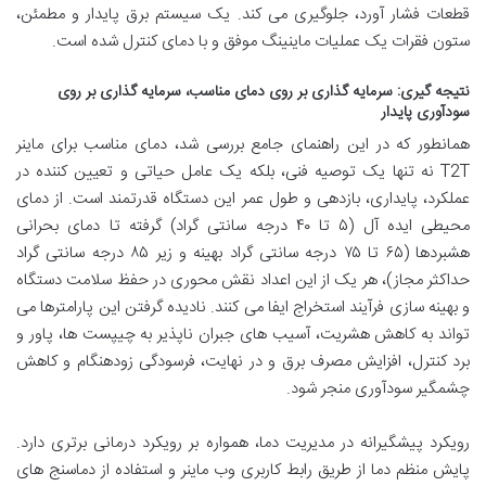
قطعات فشار آورد، جلوگیری می کند. یک سیستم برق پایدار و مطمئن،
ستون فقرات یک عملیات ماینینگ موفق و با دمای کنترل شده است.
نتیجه گیری: سرمایه گذاری بر روی دمای مناسب، سرمایه گذاری بر روی
سودآوری پایدار
همانطور که در این راهنمای جامع بررسی شد، دمای مناسب برای ماینر
T2T نه تنها یک توصیه فنی، بلکه یک عامل حیاتی و تعیین کننده در
عملکرد، پایداری، بازدهی و طول عمر این دستگاه قدرتمند است. از دمای
محیطی ایده آل (۵ تا ۴۰ درجه سانتی گراد) گرفته تا دمای بحرانی
هشبردها (۶۵ تا ۷۵ درجه سانتی گراد بهینه و زیر ۸۵ درجه سانتی گراد
حداکثر مجاز)، هر یک از این اعداد نقش محوری در حفظ سلامت دستگاه
و بهینه سازی فرآیند استخراج ایفا می کنند. نادیده گرفتن این پارامترها می
تواند به کاهش هشریت، آسیب های جبران ناپذیر به چیپست ها، پاور و
برد کنترل، افزایش مصرف برق و در نهایت، فرسودگی زودهنگام و کاهش
چشمگیر سودآوری منجر شود.
رویکرد پیشگیرانه در مدیریت دما، همواره بر رویکرد درمانی برتری دارد.
پایش منظم دما از طریق رابط کاربری وب ماینر و استفاده از دماسنج های