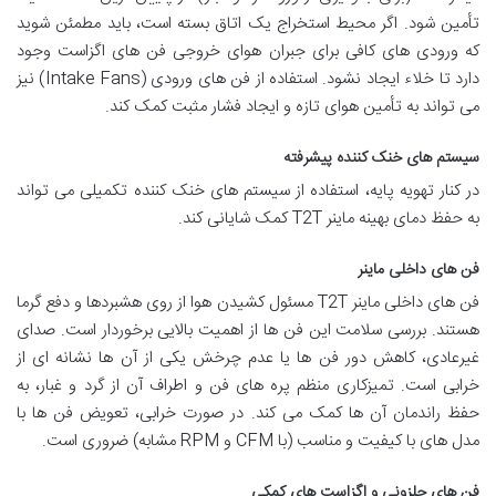
تأمین شود. اگر محیط استخراج یک اتاق بسته است، باید مطمئن شوید
که ورودی های کافی برای جبران هوای خروجی فن های اگزاست وجود
دارد تا خلاء ایجاد نشود. استفاده از فن های ورودی (Intake Fans) نیز
می تواند به تأمین هوای تازه و ایجاد فشار مثبت کمک کند.
سیستم های خنک کننده پیشرفته
در کنار تهویه پایه، استفاده از سیستم های خنک کننده تکمیلی می تواند
به حفظ دمای بهینه ماینر T2T کمک شایانی کند.
فن های داخلی ماینر
فن های داخلی ماینر T2T مسئول کشیدن هوا از روی هشبردها و دفع گرما
هستند. بررسی سلامت این فن ها از اهمیت بالایی برخوردار است. صدای
غیرعادی، کاهش دور فن ها یا عدم چرخش یکی از آن ها نشانه ای از
خرابی است. تمیزکاری منظم پره های فن و اطراف آن از گرد و غبار، به
حفظ راندمان آن ها کمک می کند. در صورت خرابی، تعویض فن ها با
مدل های با کیفیت و مناسب (با CFM و RPM مشابه) ضروری است.
فن های حلزونی و اگزاست های کمکی