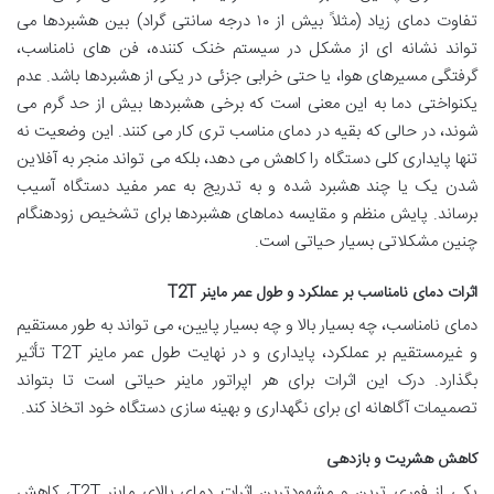
تفاوت دمای زیاد (مثلاً بیش از ۱۰ درجه سانتی گراد) بین هشبردها می
تواند نشانه ای از مشکل در سیستم خنک کننده، فن های نامناسب،
گرفتگی مسیرهای هوا، یا حتی خرابی جزئی در یکی از هشبردها باشد. عدم
یکنواختی دما به این معنی است که برخی هشبردها بیش از حد گرم می
شوند، در حالی که بقیه در دمای مناسب تری کار می کنند. این وضعیت نه
تنها پایداری کلی دستگاه را کاهش می دهد، بلکه می تواند منجر به آفلاین
شدن یک یا چند هشبرد شده و به تدریج به عمر مفید دستگاه آسیب
برساند. پایش منظم و مقایسه دماهای هشبردها برای تشخیص زودهنگام
چنین مشکلاتی بسیار حیاتی است.
اثرات دمای نامناسب بر عملکرد و طول عمر ماینر T2T
دمای نامناسب، چه بسیار بالا و چه بسیار پایین، می تواند به طور مستقیم
و غیرمستقیم بر عملکرد، پایداری و در نهایت طول عمر ماینر T2T تأثیر
بگذارد. درک این اثرات برای هر اپراتور ماینر حیاتی است تا بتواند
تصمیمات آگاهانه ای برای نگهداری و بهینه سازی دستگاه خود اتخاذ کند.
کاهش هشریت و بازدهی
یکی از فوری ترین و مشهودترین اثرات دمای بالای ماینر T2T، کاهش