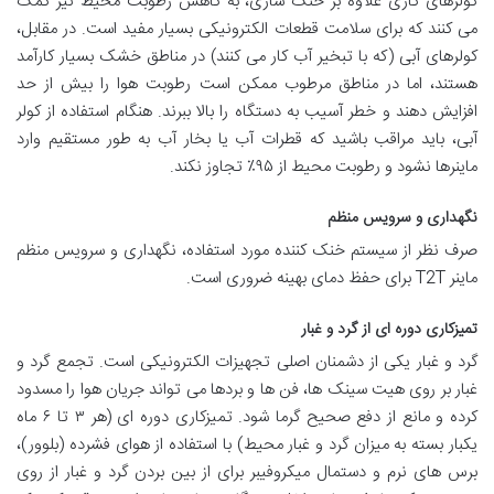
کولرهای گازی علاوه بر خنک سازی، به کاهش رطوبت محیط نیز کمک
می کنند که برای سلامت قطعات الکترونیکی بسیار مفید است. در مقابل،
کولرهای آبی (که با تبخیر آب کار می کنند) در مناطق خشک بسیار کارآمد
هستند، اما در مناطق مرطوب ممکن است رطوبت هوا را بیش از حد
افزایش دهند و خطر آسیب به دستگاه را بالا ببرند. هنگام استفاده از کولر
آبی، باید مراقب باشید که قطرات آب یا بخار آب به طور مستقیم وارد
ماینرها نشود و رطوبت محیط از ۹۵٪ تجاوز نکند.
نگهداری و سرویس منظم
صرف نظر از سیستم خنک کننده مورد استفاده، نگهداری و سرویس منظم
ماینر T2T برای حفظ دمای بهینه ضروری است.
تمیزکاری دوره ای از گرد و غبار
گرد و غبار یکی از دشمنان اصلی تجهیزات الکترونیکی است. تجمع گرد و
غبار بر روی هیت سینک ها، فن ها و بردها می تواند جریان هوا را مسدود
کرده و مانع از دفع صحیح گرما شود. تمیزکاری دوره ای (هر ۳ تا ۶ ماه
یکبار بسته به میزان گرد و غبار محیط) با استفاده از هوای فشرده (بلوور)،
برس های نرم و دستمال میکروفیبر برای از بین بردن گرد و غبار از روی