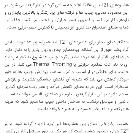
هشبردهای T2T بین ۶۵ تا ۷۵ درجه سانتی گراد در نظر گرفته می شود. در
این محدوده دمایی، چیپ ها و تراشه های پردازشگر با بالاترین پایداری و
بازدهی کار می کنند و کمترین فشار حرارتی را تحمل می کنند. حفظ این
دما به معنای استخراج حداکثری ارز دیجیتال با کمترین خطر خرابی است.
حداکثر دمای مجاز برای هشبردهای T2T باید همواره زیر ۸۵ درجه سانتی
گراد باشد. عبور از این آستانه، پیامدهای جدی و زیان باری را به دنبال دارد.
در دماهای بالاتر از ۸۵ درجه سانتی گراد، چیپ ها شروع به تجربه پدیده
ای به نام افت عملکرد حرارتی یا Thermal Throttling می کنند. در این
حالت، برای جلوگیری از آسیب دائمی، سرعت پردازش چیپ ها به طور
خودکار کاهش می یابد که نتیجه آن کاهش چشمگیر هشریت و بازدهی
استخراج است. این امر به معنای کاهش درآمد و هدر رفت سرمایه گذاری
است. علاوه بر این، قرار گرفتن مداوم در دماهای بالا می تواند به آسیب
دائمی و غیرقابل برگشت به ساختار داخلی چیپ ها منجر شود که هزینه
های تعمیر یا تعویض هشبرد را به همراه خواهد داشت.
اهمیت یکنواختی دمای بین هشبردها نیز نباید نادیده گرفته شود. ماینر
T2T دارای چندین هشبرد است که هر یک به طور مستقل کار می کنند.