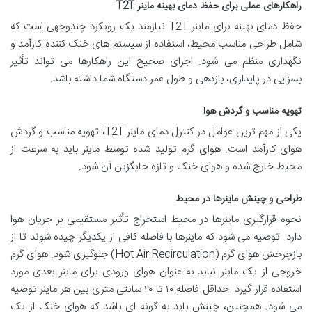
راهکارهای عملی برای حفظ دمای بهینه ماینر T2T
حفظ دمای بهینه برای ماینر T2T نیازمند یک رویکرد چندوجهی است که
شامل طراحی مناسب محیط، استفاده از سیستم های خنک کننده کارآمد و
نگهداری منظم می شود. اجرای صحیح این راهکارها می تواند تأثیر
بسزایی در پایداری، بازدهی و طول عمر دستگاه شما داشته باشد.
تهویه مناسب و گردش هوا
یکی از مهم ترین عوامل در کنترل دمای ماینر T2T، تهویه مناسب و گردش
هوای کارآمد است. هوای گرم تولید شده توسط ماینر باید به سرعت از
محیط خارج شده و هوای خنک و تازه جایگزین آن شود.
طراحی و چینش ماینرها در محیط
نحوه قرارگیری ماینرها در محیط استخراج تأثیر مستقیمی بر جریان هوا
دارد. توصیه می شود که ماینرها با فاصله کافی از یکدیگر چیده شوند تا از
بازچرخش هوای گرم (Hot Air Recirculation) جلوگیری شود. هوای گرم
خروجی از یک ماینر نباید به عنوان هوای ورودی برای ماینر بعدی مورد
استفاده قرار گیرد. حداقل فاصله ۱۰ تا ۲۰ سانتی متری بین هر ماینر توصیه
می شود. همچنین، چینش باید به گونه ای باشد که هوای خنک از یک