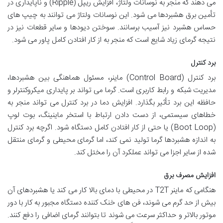
می دهند که منجر به نوسانات ولتاژ، افزایش ریپل (Ripple) و ناپایداری در
تأمین برق هشبردها می شود. این نوسانات ولتاژ می توانند به چیپ های
حساس هشبرد نیز آسیب برسانند. سوختن دیودها و سایر قطعات نیز در
نتیجه گرمای زیاد شایع است که منجر به از کار افتادن کامل پاور می شود.
برد کنترل
برد کنترل (Control Board) ماینر، مسئول هماهنگی بین هشبردها،
مدیریت شبکه و رابط کاربری است. گرما می تواند بر پایداری میکروکنترلر و
حافظه این برد تأثیر بگذارد. افزایش دما در برد کنترل می تواند منجر به
خطاهای سیستمی، از دست دادن ارتباط با استخر ماینینگ، بوت لوپ
(Boot Loop) یا حتی از کار افتادن کامل دستگاه شود. اگرچه برد کنترل
به اندازه هشبردها گرما تولید نمی کند، اما گرمای محیطی و گرمای منتقل
شده از سایر اجزا می تواند عملکرد آن را مختل کند.
افزایش مصرف برق
هنگامی که ماینر T2T در محیطی با دمای بالا کار می کند یا هشبردهای آن
بیش از حد گرم می شوند، فن های خنک کننده دستگاه مجبور به کار با دور
موتور بالاتر و حداکثر سرعت می شوند تا بتوانند گرمای اضافی را دفع کنند.