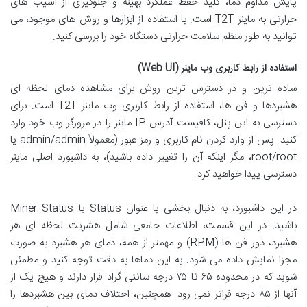
پایش مداوم دما، کلید حفظ عملکرد بهینه و جلوگیری از آسیب های
حرارتی به ماینر T2T است. با استفاده از ابزارها و روش های موجود، می
توانید به طور منظم سلامت حرارتی دستگاه خود را بررسی کنید.
استفاده از رابط کاربری وب ماینر (Web UI)
ساده ترین و در دسترس ترین روش برای مشاهده دمای لحظه ای
هشبردها و فن ها، استفاده از رابط کاربری وب ماینر T2T است. برای
دسترسی به این پنل، کافیست آدرس IP ماینر را در مرورگر وب خود وارد
کنید. پس از وارد کردن نام کاربری و رمز عبور (معمولاً admin/admin یا
root/root، مگر اینکه آن را تغییر داده باشید)، به داشبورد اصلی ماینر
دسترسی پیدا خواهید کرد.
در این داشبورد، به دنبال بخشی با عنوان Status یا Miner Status
باشید. در این قسمت، اطلاعات جامعی شامل هشریت لحظه ای هر
هشبرد، دور فن ها (RPM) و مهمتر از همه، دمای هر هشبرد به صورت
مجزا نمایش داده می شود. به این دماها به دقت توجه کنید و مطمئن
شوید که در محدوده ۶۵ تا ۷۵ درجه سانتی گراد قرار دارند و هیچ یک از
آنها از ۸۵ درجه فراتر نمی رود. همچنین، اختلاف دمای بین هشبردها را