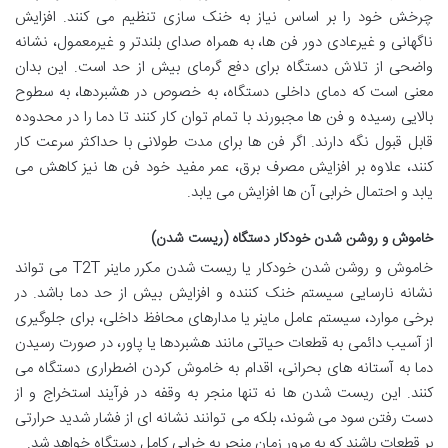
چرخش خود را بر اساس نیاز به خنک سازی تنظیم می کنند. افزایش
ناگهانی و غیرعادی دور فن ها، به همراه صدای بلندتر و غیرمعمول، نشانه
واضحی از تلاش دستگاه برای دفع گرمای بیش از حد است. این بدان
معنی است که دمای داخلی دستگاه، به خصوص در هشبردها، به سطوح
بالایی رسیده و فن ها مجبورند با تمام توان کار کنند تا دما را در محدوده
قابل قبول نگه دارند. اگر فن ها برای مدت طولانی با حداکثر سرعت کار
کنند، علاوه بر افزایش مصرف برق، عمر مفید خود فن ها نیز کاهش می
یابد و احتمال خرابی آن ها افزایش می یابد.
خاموش و روشن شدن خودکار دستگاه (ریست شدن)
خاموش و روشن شدن خودکار یا ریست شدن مکرر ماینر T2T می تواند
نشانه نارسایی سیستم خنک کننده و افزایش بیش از حد دما باشد. در
برخی موارد، سیستم عامل ماینر یا مدارهای محافظ داخلی، برای جلوگیری
از آسیب دائمی به قطعات حیاتی مانند هشبردها یا پاور، در صورت رسیدن
دما به آستانه های بحرانی، اقدام به خاموش کردن اضطراری دستگاه می
کنند. این ریست شدن ها نه تنها منجر به وقفه در فرآیند استخراج و از
دست رفتن سود می شوند، بلکه می توانند نشانه ای از فشار شدید حرارتی
بر قطعات باشند که به مرور زمان منجر به خرابی کامل دستگاه خواهد شد.