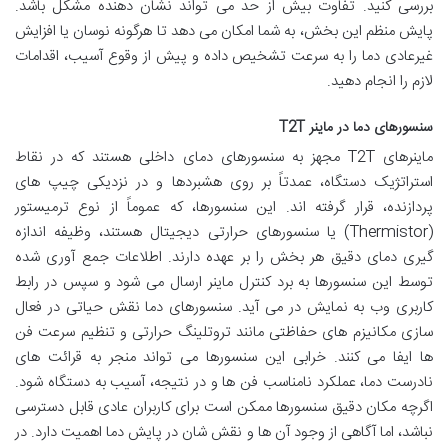
بررسی کنید. تفاوت بیش از حد می تواند نشان دهنده مشکل باشد.
پایش منظم این بخش، به شما امکان می دهد تا هرگونه نوسان یا افزایش
غیرعادی دما را به سرعت تشخیص داده و پیش از وقوع آسیب، اقدامات
لازم را انجام دهید.
سنسورهای دما در ماینر T2T
ماینرهای T2T مجهز به سنسورهای دمای داخلی هستند که در نقاط
استراتژیک دستگاه، عمدتاً بر روی هشبردها و در نزدیکی چیپ های
پردازنده، قرار گرفته اند. این سنسورها، که عموماً از نوع ترمیستور
(Thermistor) یا سنسورهای حرارتی دیجیتال هستند، وظیفه اندازه
گیری دمای دقیق هر بخش را بر عهده دارند. اطلاعات جمع آوری شده
توسط این سنسورها به برد کنترل ماینر ارسال می شود و سپس در رابط
کاربری وب به نمایش در می آید. سنسورهای دما نقش حیاتی در فعال
سازی مکانیزم های حفاظتی مانند تروتلینگ حرارتی و تنظیم سرعت فن
ها ایفا می کنند. خرابی این سنسورها می تواند منجر به قرائت های
نادرست دما، عملکرد نامناسب فن ها و در نتیجه، آسیب به دستگاه شود.
اگرچه مکان دقیق سنسورها ممکن است برای کاربران عادی قابل دسترسی
نباشد، اما آگاهی از وجود آن ها و نقش شان در پایش دما اهمیت دارد. در