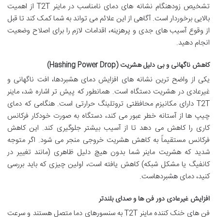
تشخیص زودهنگام نشانه های دمای نامناسب در ماینر T2T از اهمیت
بالایی برخوردار است. آگاهی از این علائم می تواند به شما کمک کند تا قبل
از وقوع آسیب های جدی و پرهزینه، اقدامات لازم را برای اصلاح وضعیت
انجام دهید.
کاهش ناگهانی و بی دلیل هشریت (Hashing Power Drop)
یکی از واضح ترین نشانه های افزایش دمای هشبردها، افت ناگهانی و
غیرعادی در هشریت دستگاه است. همانطور که پیش تر اشاره شد، ماینر
T2T دارای مکانیزم محافظتی تروتلینگ حرارتی است. هنگامی که دمای
چیپ ها از آستانه خطر عبور می کند، دستگاه به صورت خودکار فرکانس
کاری را کاهش می دهد تا از آسیب بیشتر جلوگیری کند. این کاهش
فرکانس مستقیماً به کاهش هشریت خروجی منجر می شود. اگر متوجه
شدید که هشریت ماینر شما بدون هیچ دلیل ظاهری (مانند تغییر در
کانفیگ یا مشکل شبکه) کاهش یافته است، اولین چیزی که باید بررسی
کنید، دمای هشبردهاست.
افزایش غیرعادی دور فن ها و صدای بلندتر
فن های خنک کننده ماینر T2T به سنسورهای دما متصل هستند و سرعت