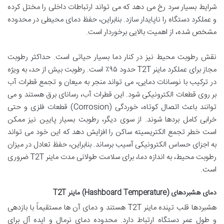
شرایط بسیار سرد رخ می دهد که می تواند ارتباطات داخلی را مختل کرده
و عملکرد دستگاه را ناپایدار سازد. بنابراین، حفظ دمای محیطی در محدوده
مشخص شده، از اهمیت بالایی برخوردار است.
نقش رطوبت محیط نیز در کنار دما بسیار حیاتی است. حداکثر رطوبت
مجاز برای عملکرد ماینر T2T حدود ۹۵٪ است. رطوبت بیش از حد، به ویژه
در ترکیب با نوسانات دمایی، می تواند منجر به میعان و تجمع قطرات آب
بر روی قطعات الکترونیکی شود. این قطرات آب، رسانای برق هستند و می
توانند باعث اتصال کوتاه، خوردگی (Corrosion) قطعات فلزی و حتی
خرابی کامل بردها شوند. از سوی دیگر، رطوبت بسیار پایین نیز ممکن
است خطر تجمع الکتریسیته ساکن را افزایش دهد که این خود می تواند
به اجزای حساس الکترونیکی آسیب برساند. بنابراین، حفظ تعادل در میزان
رطوبت محیط، به اندازه دما، برای سلامت طولانی مدت ماینر T2T ضروری
است.
دمای هشبردهای (Hashboard Temperature) ماینر T2T
هشبردها قلب تپنده ماینر T2T هستند و دمای آن ها مستقیماً با بازدهی
و طول عمر دستگاه ارتباط دارد. محدوده دمای نرمال و ایده آل برای