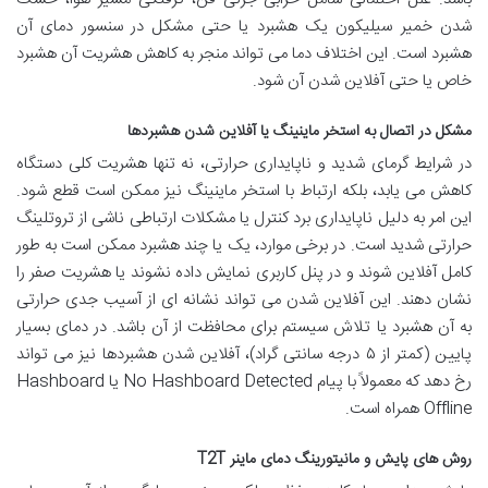
شدن خمیر سیلیکون یک هشبرد یا حتی مشکل در سنسور دمای آن
هشبرد است. این اختلاف دما می تواند منجر به کاهش هشریت آن هشبرد
خاص یا حتی آفلاین شدن آن شود.
مشکل در اتصال به استخر ماینینگ یا آفلاین شدن هشبردها
در شرایط گرمای شدید و ناپایداری حرارتی، نه تنها هشریت کلی دستگاه
کاهش می یابد، بلکه ارتباط با استخر ماینینگ نیز ممکن است قطع شود.
این امر به دلیل ناپایداری برد کنترل یا مشکلات ارتباطی ناشی از تروتلینگ
حرارتی شدید است. در برخی موارد، یک یا چند هشبرد ممکن است به طور
کامل آفلاین شوند و در پنل کاربری نمایش داده نشوند یا هشریت صفر را
نشان دهند. این آفلاین شدن می تواند نشانه ای از آسیب جدی حرارتی
به آن هشبرد یا تلاش سیستم برای محافظت از آن باشد. در دمای بسیار
پایین (کمتر از ۵ درجه سانتی گراد)، آفلاین شدن هشبردها نیز می تواند
رخ دهد که معمولاً با پیام No Hashboard Detected یا Hashboard
Offline همراه است.
روش های پایش و مانیتورینگ دمای ماینر T2T