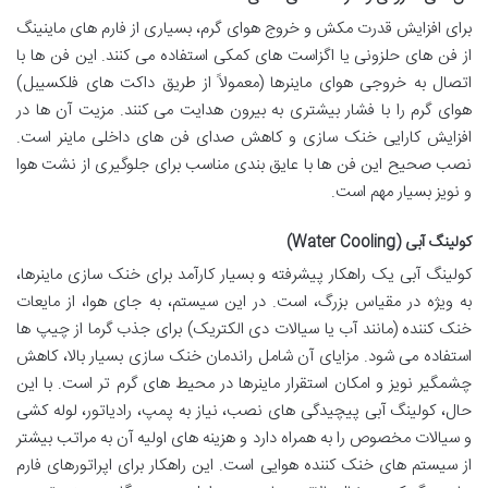
برای افزایش قدرت مکش و خروج هوای گرم، بسیاری از فارم های ماینینگ
از فن های حلزونی یا اگزاست های کمکی استفاده می کنند. این فن ها با
اتصال به خروجی هوای ماینرها (معمولاً از طریق داکت های فلکسیبل)
هوای گرم را با فشار بیشتری به بیرون هدایت می کنند. مزیت آن ها در
افزایش کارایی خنک سازی و کاهش صدای فن های داخلی ماینر است.
نصب صحیح این فن ها با عایق بندی مناسب برای جلوگیری از نشت هوا
و نویز بسیار مهم است.
کولینگ آبی (Water Cooling)
کولینگ آبی یک راهکار پیشرفته و بسیار کارآمد برای خنک سازی ماینرها،
به ویژه در مقیاس بزرگ، است. در این سیستم، به جای هوا، از مایعات
خنک کننده (مانند آب یا سیالات دی الکتریک) برای جذب گرما از چیپ ها
استفاده می شود. مزایای آن شامل راندمان خنک سازی بسیار بالا، کاهش
چشمگیر نویز و امکان استقرار ماینرها در محیط های گرم تر است. با این
حال، کولینگ آبی پیچیدگی های نصب، نیاز به پمپ، رادیاتور، لوله کشی
و سیالات مخصوص را به همراه دارد و هزینه های اولیه آن به مراتب بیشتر
از سیستم های خنک کننده هوایی است. این راهکار برای اپراتورهای فارم