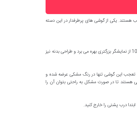
سب هستند. یکی از گوشی های پرطرفدار در این دسته
نوکیا 106 ابعادی برابر با 49.5 × 111.2 میلیمتر دارد و ضخامت آن نیز معادل 14.4 میلیمتر است. در مقایسه با نوکیا 105، نوکیا 106 از نمایشگر بزرگتری بهره می برد و طراحی بدنه نیز
 کمال تعجب این گوشی تنها در رنگ مشکی عرضه شده و
 هستند تا در صورت مشکل به راحتی بتوان آن را
ابتدا درب پشتی را خارج کنید.